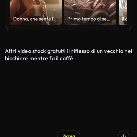
Donna, che sente l'odore del caffè e dell'aroma al mattino, felice e rilassante con la bevanda calda a casa. Persona femminile, bevanda o contemplazione pensante e pacifica nel fine settimana, sognare ad occhi aperti e profumare in cucina
Primo tempo di semi di caffè. I chicchi di caffè profumati sono fumo tostato proveniente da chicchi di caffè.
Altri video stock gratuiti Il riflesso di un vecchio nel
bicchiere mentre fa il caffè
Ricrea