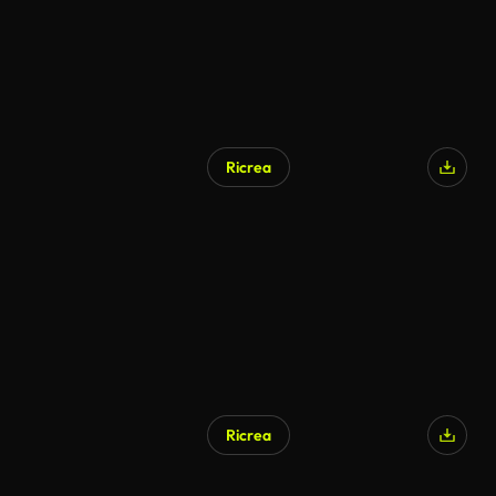
Ricrea
Generato da IA
Ricrea
Generato da IA