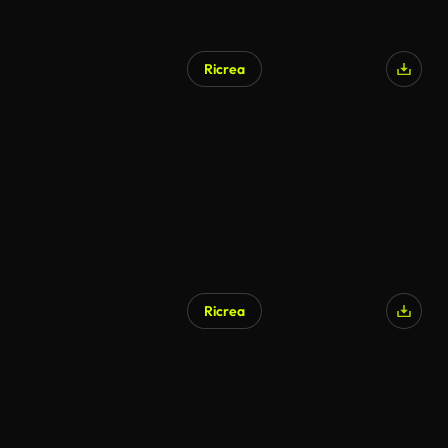
Ricrea
Ricrea