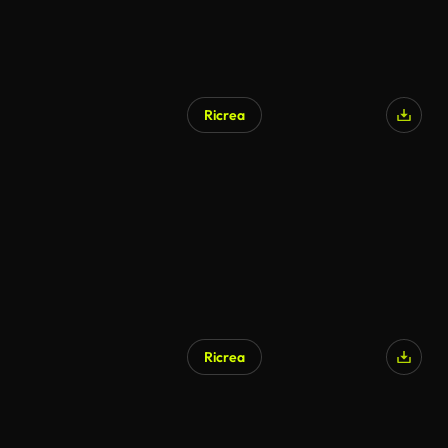
Ricrea
Generato da IA
Ricrea
Generato da IA