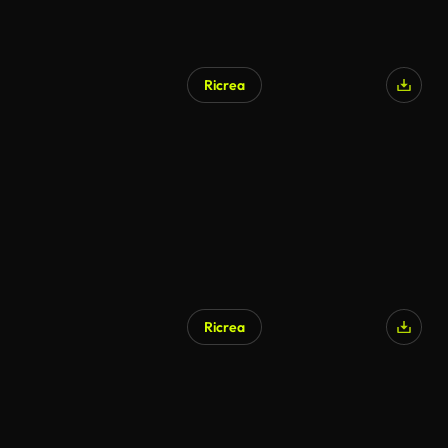
Ricrea
Ricrea