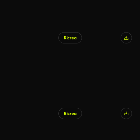
Ricrea
Ricrea