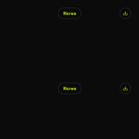
Ricrea
Generato da IA
Ricrea
Generato da IA