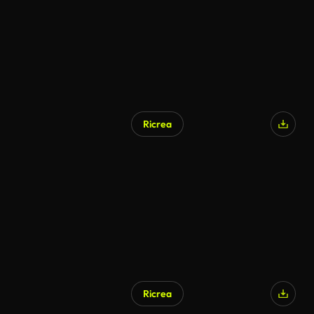
Ricrea
Ricrea