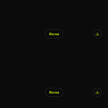
Ricrea
Ricrea