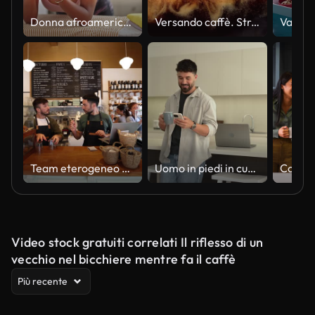
Donna afroamericana che beve caffè appoggiata sull'asse da stiro stanca alla lavanderia
Versando caffè. Strati di miscelazione
Team eterogeneo che lavora in un bar preparando tutto per aprire per il servizio e manager che dà istruzioni a un dipendente maschio
Uomo in piedi in cucina che beve caffè e guarda il suo cellulare.
Video stock gratuiti correlati Il riflesso di un
vecchio nel bicchiere mentre fa il caffè
Più recente