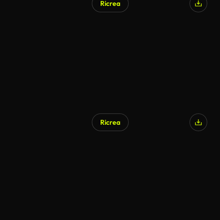
Ricrea
Generato da IA
Ricrea
Generato da IA