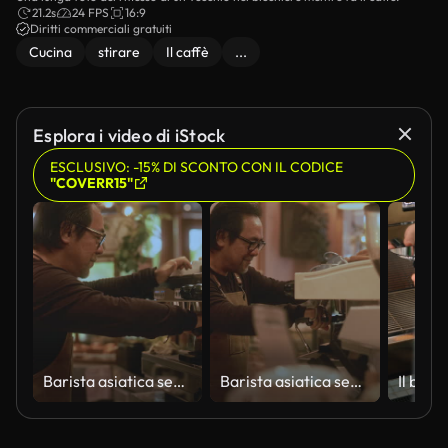
21.2s
24 FPS
16:9
Diritti commerciali gratuiti
Cucina
stirare
Il caffè
...
Esplora i video di iStock
ESCLUSIVO: -15% DI SCONTO CON IL CODICE
"COVERR15"
Barista asiatica senior che prepara caffè fresco alla macchina per espresso in un caffè
Barista asiatica senior che prepara caffè fresco alla macchina per espresso in un caffè