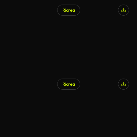
Ricrea
Generato da IA
Ricrea