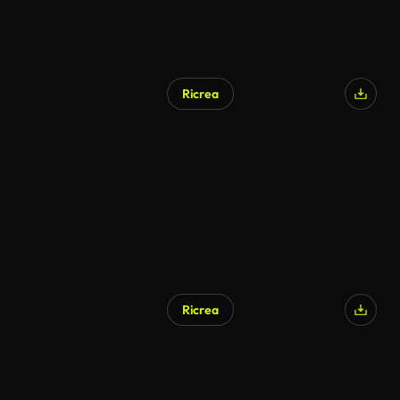
Ricrea
Ricrea