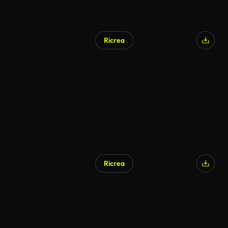
Ricrea
Generato da IA
Ricrea
Generato da IA