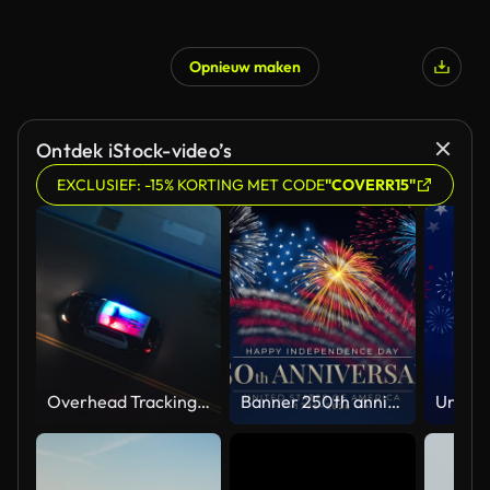
Opnieuw maken
Ontdek iStock-video’s
EXCLUSIEF: -15% KORTING MET CODE
"COVERR15"
Overhead Tracking Drone Shot of a Police Car Driving on a City Street with Lights On at Night
Banner 250th anniversary of the USA. 250 years of independence. 4th of july 2026 usa independence day, video greeting card. US flag fireworks on blue sky background. Fourth of july. 4k seamless loop