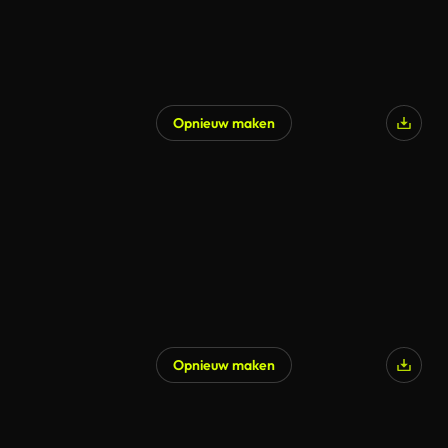
Opnieuw maken
Gegenereerd door AI
Opnieuw maken
Gegenereerd door AI