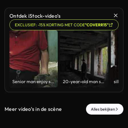
Ontdek iStock-video’s
EXCLUSIEF: -15% KORTING MET CODE
"COVERR15"
Senior man enjoy stroking a cat
20-year-old man studies the interior of an abandoned empty house, walks inside a dark room. an oppressive, disturbing atmosphere.
Meer video’s in de scène
Alles bekijken