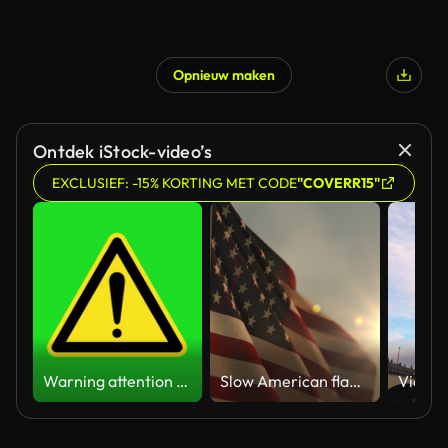
Opnieuw maken
Ontdek iStock-video’s
EXCLUSIEF: -15% KORTING MET CODE
"COVERR15"
Warning attention yellow hazard message street sign 4k green screen caution animation
Slow American flag at sunset during Memorial Day in the United States