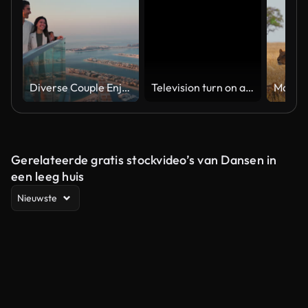
Diverse Couple Enjoying Sunset Views from High Rise Sky Deck Overlooking Palm Jumeirah
Television turn on and off. Switch on tv effect, switch off tv effect. Turn on Lcd TV effect, turn off TV effect . Led Tv on and off on black background
Gerelateerde gratis stockvideo’s van Dansen in
een leeg huis
Nieuwste