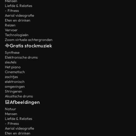
Mensen
Liefde & Relaties
- Fitness
Aerial videografie
Eten en drinken
Reizen
Vervoer
Technologieën
Zoom virtuele achtergronden
Gratis stockmuziek
Synthese
Elektronische drums
sleutels
Het piano
Cinematisch
zachtjes
elektronisch
omgevingen
Stringeren
Akustische drums
Afbeeldingen
Natuur
Mensen
Liefde & Relaties
- Fitness
Aerial videografie
Eten en drinken