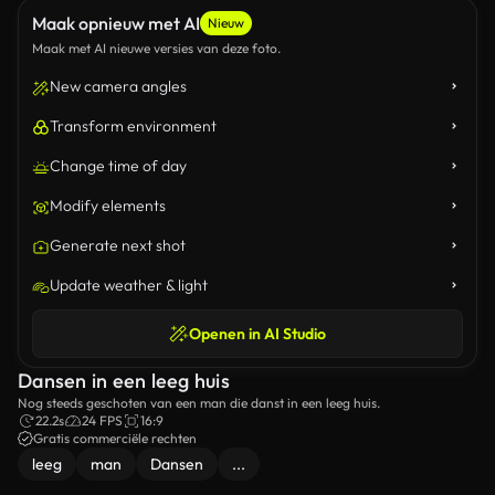
Maak opnieuw met AI
Nieuw
Maak met AI nieuwe versies van deze foto.
New camera angles
Transform environment
Change time of day
Modify elements
Generate next shot
Update weather & light
Openen in AI Studio
Dansen in een leeg huis
Nog steeds geschoten van een man die danst in een leeg huis.
22.2s
24 FPS
16:9
Gratis commerciële rechten
leeg
man
Dansen
...