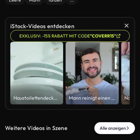
Leere
Mann
tanzen
...
iStock-Videos entdecken
EXKLUSIV: -15% RABATT MIT CODE
"COVERR15"
Haustoilettendeckel schließt sich nach Badezimmerbenutzung in der Wohntoilette. Niedriger Winkel auf das Absenken des Toilettensitzes im sauberen Wohnraum
Mann reinigt einen tiefen Glaskrug mit Schwammstab
Weitere Videos in Szene
Alle anzeigen