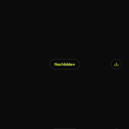
Nachbilden