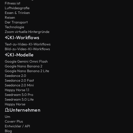
Fitness ist
Luftvideografie
Essen & Trinken
Reisen
Der Transport
Technologie
Zoom virtuelle Hintergründe
KI-Workflows
Text-zu-Video-KI-Workflows
Bild-zu-Video-KI-Workflows
KI-Modelle
Google Gemini Omni Flash
Google Nano Banana 2
Google Nano Banana 2 Lite
Seedance 2.0
Seedance 2.0 Fast
Seedance 2.0 Mini
Happy Horse 1.1
Seedream 5.0 Pro
Seedream 5.0 Lite
Happy Horse
Unternehmen
Um
Coverr Plus
Entwickler / API
Blog