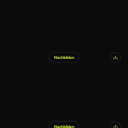
Nachbilden
KI-generiert
Nachbilden