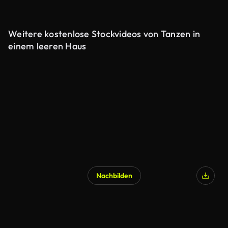
Weitere kostenlose Stockvideos von Tanzen in
einem leeren Haus
Nachbilden