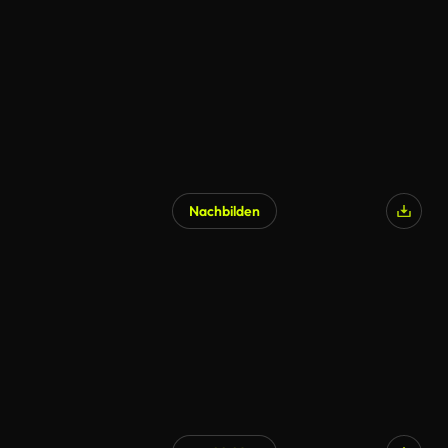
KI-generiert
Nachbilden