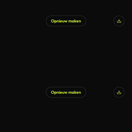
Opnieuw maken
Gegenereerd door AI
Opnieuw maken
Gegenereerd door AI