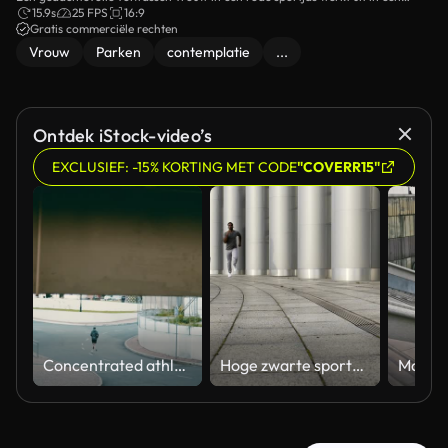
rustige park setting.
15.9s
25 FPS
16:9
Gratis commerciële rechten
Vrouw
Parken
contemplatie
...
Ontdek iStock-video’s
EXCLUSIEF: -15% KORTING MET CODE
"COVERR15"
Concentrated athlete running down the road
Hoge zwarte sportman opleiding voor marathon in vrije tijd, toegewijde concurrent