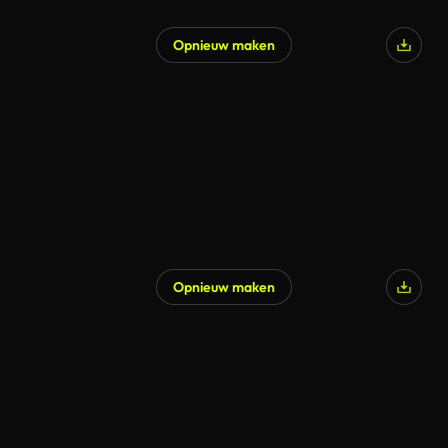
Opnieuw maken
Gegenereerd door AI
Opnieuw maken
Gegenereerd door AI