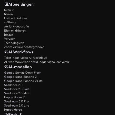
Afbeeldingen
Natuur
Mensen
Liefde & Relaties
- Fitness
Aerial videografie
Eten en drinken
Reizen
Vervoer
Technologieën
Zoom virtuele achtergronden
AI Workflows
Tekst-naar-video AI-workflows
AI-workflows voor beeld-naar-video-conversie
AI-modellen
Google Gemini Omni Flash
Google Nano Banana 2
Google Nano Banana 2 Lite
Seedance 2.0
Seedance 2.0 Fast
Seedance 2.0 Mini
Happy Horse 1.1
Seedream 5.0 Pro
Seedream 5.0 Lite
Happy Horse
Bedrijf