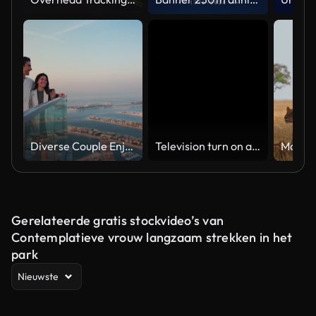
Diverse Couple Enjoying Sunset Views from High Rise Sky Deck Overlooking Palm Jumeirah
Television turn on and off. Switch on tv effect, switch off tv effect. Turn on Lcd TV effect, turn off TV effect . Led Tv on and off on black background
Gerelateerde gratis stockvideo’s van
Contemplatieve vrouw langzaam strekken in het
park
Nieuwste