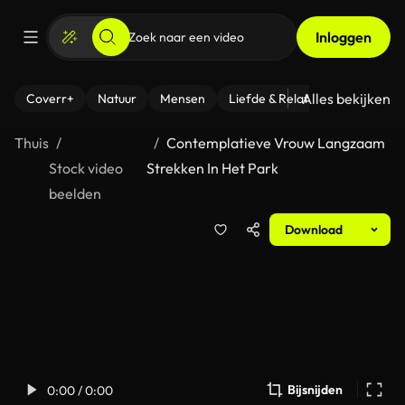
Inloggen
Alles bekijken
Coverr+
Natuur
Mensen
Liefde & Relaties
- Fitness
Thuis
Contemplatieve Vrouw Langzaam
Stock video
Strekken In Het Park
beelden
Download
Bijsnijden
0:00 / 0:00