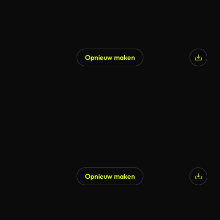
Opnieuw maken
Gegenereerd door AI
Opnieuw maken
Gegenereerd door AI