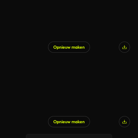
Opnieuw maken
Gegenereerd door AI
Opnieuw maken
Gegenereerd door AI