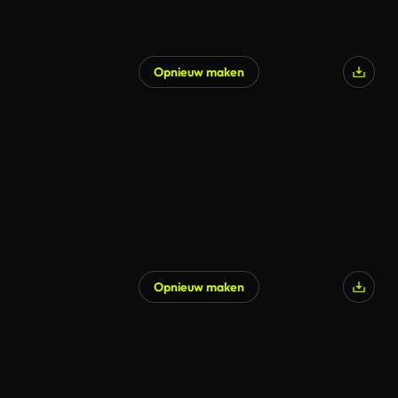
Opnieuw maken
Gegenereerd door AI
Opnieuw maken
Gegenereerd door AI