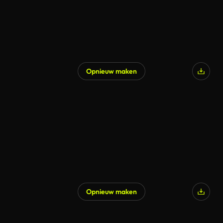
Opnieuw maken
Gegenereerd door AI
Opnieuw maken
Gegenereerd door AI