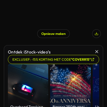
Opnieuw maken
Ontdek iStock-video’s
EXCLUSIEF: -15% KORTING MET CODE
"COVERR15"
Overhead Tracking Drone Shot of a Police Car Driving on a City Street with Lights On at Night
Banner 250th anniversary of the USA. 250 years of independence. 4th of july 2026 usa independence day, video greeting card. US flag fireworks on blue sky background. Fourth of july. 4k seamless loop