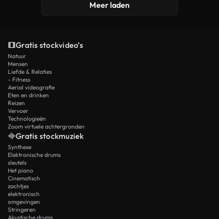
Meer laden
Gratis stockvideo’s
Natuur
Mensen
Liefde & Relaties
- Fitness
Aerial videografie
Eten en drinken
Reizen
Vervoer
Technologieën
Zoom virtuele achtergronden
Gratis stockmuziek
Synthese
Elektronische drums
sleutels
Het piano
Cinematisch
zachtjes
elektronisch
omgevingen
Stringeren
Akustische drums