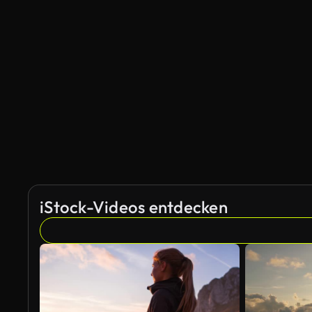
KI-generiert
iStock-Videos entdecken