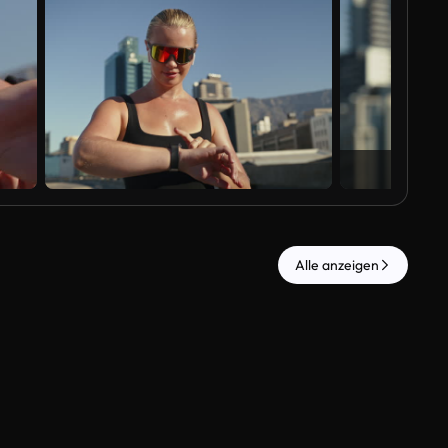
Al
Alle anzeigen