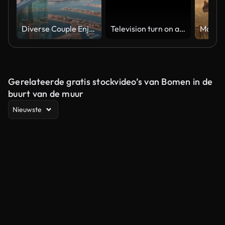
Diverse Couple Enjoying Sunset Views from High Rise Sky Deck Overlooking Palm Jumeirah
Television turn on and off. Switch on tv effect, switch off tv effect. Turn on Lcd TV effect, turn off TV effect . Led Tv on and off on black background
Gerelateerde gratis stockvideo’s van Bomen in de
buurt van de muur
Nieuwste