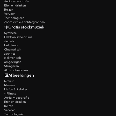
Aerial videografie
Eten en drinken
Reizen
Vervoer
Technologieën
Zoom virtuele achtergronden
Gratis stockmuziek
Synthese
Elektronische drums
sleutels
Het piano
Cinematisch
zachtjes
elektronisch
omgevingen
Stringeren
Akustische drums
Afbeeldingen
Natuur
Mensen
Liefde & Relaties
- Fitness
Aerial videografie
Eten en drinken
Reizen
Vervoer
Technologieën