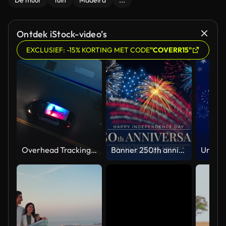
De muur
tuin
Madeira
...
Ontdek iStock-video’s
EXCLUSIEF: -15% KORTING MET CODE
"COVERR15"
Overhead Tracking Drone Shot of a Police Car Driving on a City Street with Lights On at Night
Banner 250th anniversary of the USA. 250 years of independence. 4th of july 2026 usa independence day, video greeting card. US flag fireworks on blue sky background. Fourth of july. 4k seamless loop