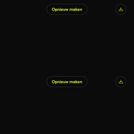
Opnieuw maken
Gegenereerd door AI
Opnieuw maken
Gegenereerd door AI