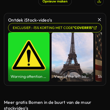
Opnieuw maken
Ontdek iStock-video’s
EXCLUSIEF: -15% KORTING MET CODE
"COVERR15"
Warning attention yellow hazard message street sign 4k green screen caution animation
View of the left bank of the Seine River, the Eiffel Tower, boats sailing on the river, the Quai Jacques-Chirac embankment and Pont d'Iena, Jena Bridge spanning the River Seine of Paris, France.
Meer gratis Bomen in de buurt van de muur
stockvideo’s