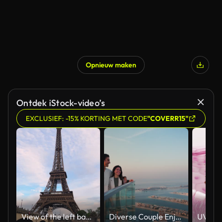
Opnieuw maken
Gegenereerd door AI
Ontdek iStock-video’s
EXCLUSIEF: -15% KORTING MET CODE
"COVERR15"
View of the left bank of the Seine River, the Eiffel Tower, boats sailing on the river, the Quai Jacques-Chirac embankment and Pont d'Iena, Jena Bridge spanning the River Seine of Paris, France.
Diverse Couple Enjoying Sunset Views from High Rise Sky Deck Overlooking Palm Jumeirah