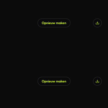
Opnieuw maken
Gegenereerd door AI
Opnieuw maken
Gegenereerd door AI