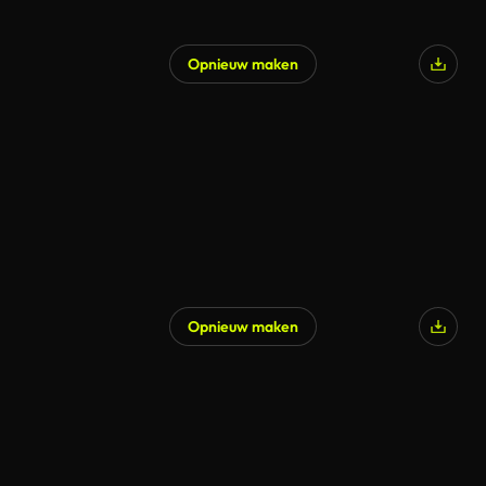
Opnieuw maken
Gegenereerd door AI
Opnieuw maken
Gegenereerd door AI