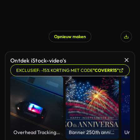
Opnieuw maken
Ontdek iStock-video’s
EXCLUSIEF: -15% KORTING MET CODE
"COVERR15"
Overhead Tracking Drone Shot of a Police Car Driving on a City Street with Lights On at Night
Banner 250th anniversary of the USA. 250 years of independence. 4th of july 2026 usa independence day, video greeting card. US flag fireworks on blue sky background. Fourth of july. 4k seamless loop