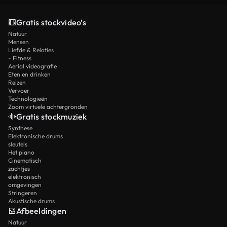
Gratis stockvideo’s
Natuur
Mensen
Liefde & Relaties
- Fitness
Aerial videografie
Eten en drinken
Reizen
Vervoer
Technologieën
Zoom virtuele achtergronden
Gratis stockmuziek
Synthese
Elektronische drums
sleutels
Het piano
Cinematisch
zachtjes
elektronisch
omgevingen
Stringeren
Akustische drums
Afbeeldingen
Natuur