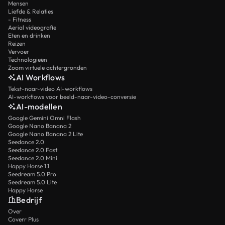
Mensen
Liefde & Relaties
- Fitness
Aerial videografie
Eten en drinken
Reizen
Vervoer
Technologieën
Zoom virtuele achtergronden
AI Workflows
Tekst-naar-video AI-workflows
AI-workflows voor beeld-naar-video-conversie
AI-modellen
Google Gemini Omni Flash
Google Nano Banana 2
Google Nano Banana 2 Lite
Seedance 2.0
Seedance 2.0 Fast
Seedance 2.0 Mini
Happy Horse 1.1
Seedream 5.0 Pro
Seedream 5.0 Lite
Happy Horse
Bedrijf
Over
Coverr Plus