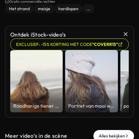
Gratis commerciële rechten
Het strand
meisje
hardlopen
...
Ontdek iStock-video’s
EXCLUSIEF: -15% KORTING MET CODE
"COVERR15"
Roodharige tiener die op Strand loopt
Portret van mooi weinig donkerbruin meisje dat zich in openlucht op rivieroever bevindt. Leuk Kaukasisch kind dat weg draait en camera op meerkust bekijkt. Kindertijd, vrije tijd, schoonheid, levensstijl
Meer video’s in de scène
Alles bekijken