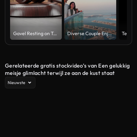
Gavel Resting on Table in Front of Bookshelf of Law Books.
Diverse Couple Enjoying Sunset Views from High Rise Sky Deck Overlooking Palm Jumeirah
Gerelateerde gratis stockvideo’s van Een gelukkig
meisje glimlacht terwijl ze aan de kust staat
Nieuwste