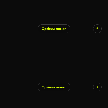
Opnieuw maken
Gegenereerd door AI
Opnieuw maken
Gegenereerd door AI