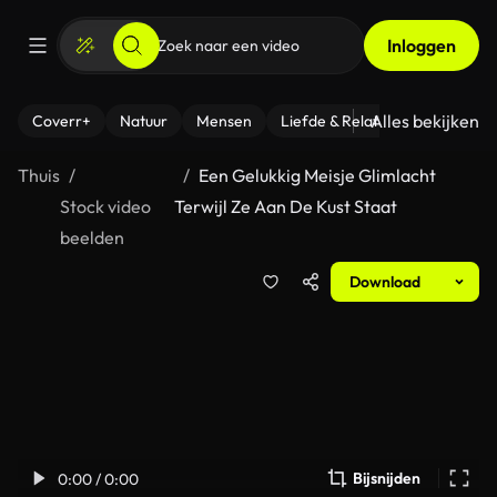
Inloggen
Alles bekijken
Coverr+
Natuur
Mensen
Liefde & Relaties
- Fitness
Thuis
Een Gelukkig Meisje Glimlacht
Stock video
Terwijl Ze Aan De Kust Staat
beelden
Download
Bijsnijden
0:00 / 0:00