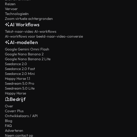
Reizen
Vervoer
Technologieën
Zoom virtuele achtergronden
AI Workflows
Tekst-naar-video AI-workflows
AI-workflows voor beeld-naar-video-conversie
AI-modellen
Google Gemini Omni Flash
Google Nano Banana 2
Google Nano Banana 2 Lite
Seedance 2.0
Seedance 2.0 Fast
Seedance 2.0 Mini
Happy Horse 1.1
Seedream 5.0 Pro
Seedream 5.0 Lite
Happy Horse
Bedrijf
Over
Coverr Plus
Ontwikkelaars / API
Blog
FAQ
Adverteren
Neem contact op