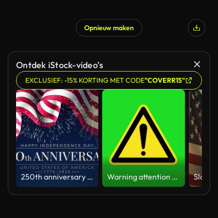
Opnieuw maken
Ontdek iStock-video’s
EXCLUSIEF: -15% KORTING MET CODE
"COVERR15"
250th anniversary of the USA. 250 years of independence. 4th of july 2026 usa independence day. banner, US waving flag, fireworks on night sky. Video greeting card. Fourth of july. 4k seamless loop
Warning attention yellow hazard message street sign 4k green screen caution animation