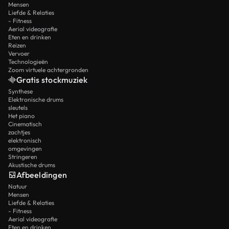
Mensen
Liefde & Relaties
- Fitness
Aerial videografie
Eten en drinken
Reizen
Vervoer
Technologieën
Zoom virtuele achtergronden
Gratis stockmuziek
Synthese
Elektronische drums
sleutels
Het piano
Cinematisch
zachtjes
elektronisch
omgevingen
Stringeren
Akustische drums
Afbeeldingen
Natuur
Mensen
Liefde & Relaties
- Fitness
Aerial videografie
Eten en drinken