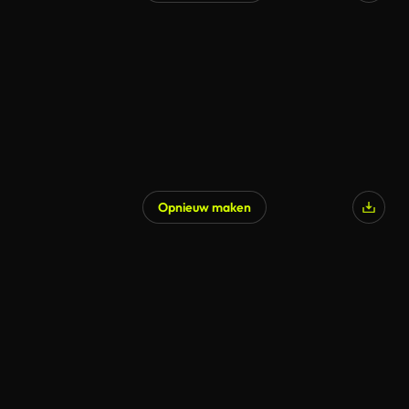
Gegenereerd door AI
Opnieuw maken
Gegenereerd door AI