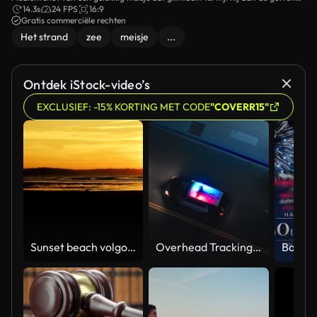
staat die op de rotsen aan de kust breken.
14.3s
24 FPS
16:9
Gratis commerciële rechten
Het strand
zee
meisje
...
Ontdek iStock-video’s
EXCLUSIEF: -15% KORTING MET CODE
"COVERR15"
Sunset beach volgorde
Overhead Tracking Drone Shot of a Police Car Driving on a City Street with Lights On at Night