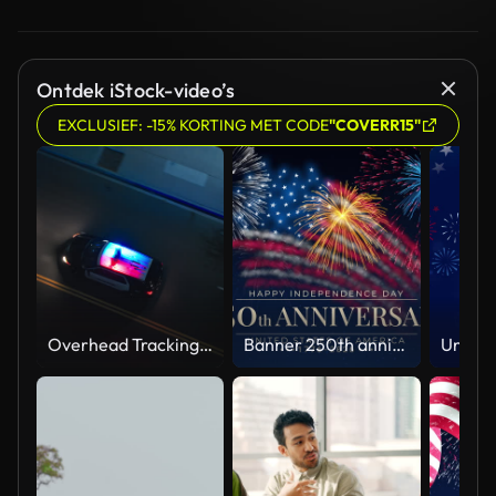
Ontdek iStock-video’s
EXCLUSIEF: -15% KORTING MET CODE
"COVERR15"
Overhead Tracking Drone Shot of a Police Car Driving on a City Street with Lights On at Night
Banner 250th anniversary of the USA. 250 years of independence. 4th of july 2026 usa independence day, video greeting card. US flag fireworks on blue sky background. Fourth of july. 4k seamless loop