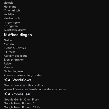
sleutels
Het piano
Cinematisch
zachtjes
elektronisch
omgevingen
Stringeren
Akustische drums
Afbeeldingen
Natuur
Mensen
Liefde & Relaties
- Fitness
Aerial videografie
Eten en drinken
Reizen
Vervoer
Technologieën
Zoom virtuele achtergronden
AI Workflows
Tekst-naar-video AI-workflows
AI-workflows voor beeld-naar-video-conversie
AI-modellen
Google Gemini Omni Flash
Google Nano Banana 2
Google Nano Banana 2 Lite