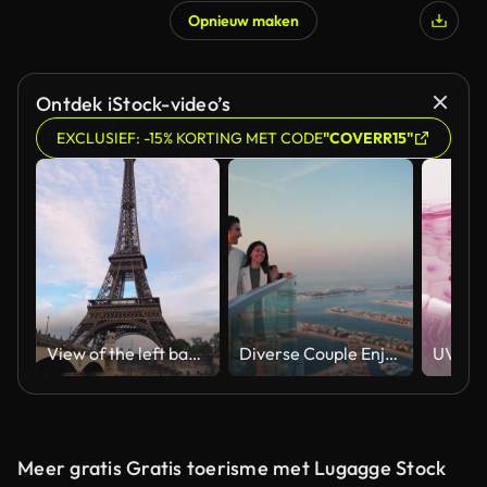
Opnieuw maken
Ontdek iStock-video’s
EXCLUSIEF: -15% KORTING MET CODE
"COVERR15"
View of the left bank of the Seine River, the Eiffel Tower, boats sailing on the river, the Quai Jacques-Chirac embankment and Pont d'Iena, Jena Bridge spanning the River Seine of Paris, France.
Diverse Couple Enjoying Sunset Views from High Rise Sky Deck Overlooking Palm Jumeirah
Meer gratis Gratis toerisme met Lugagge Stock