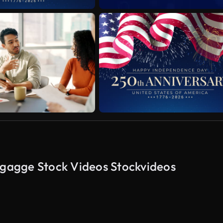
Lugagge Stock Videos Stockvideos