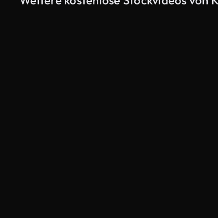
Weitere kostenlose Stockvideos von K