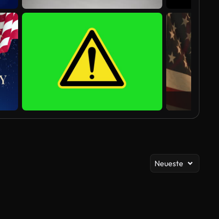
Al
Neueste