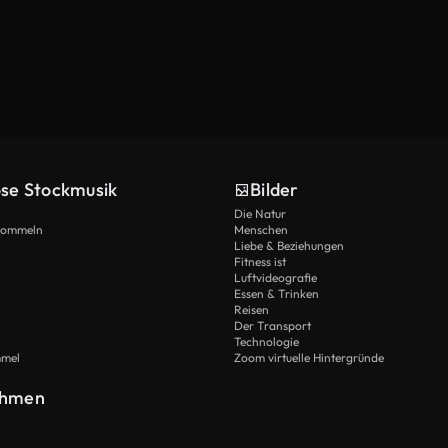
ose Stockmusik
Bilder
Die Natur
Trommeln
Menschen
Liebe & Beziehungen
Fitness ist
Luftvideografie
Essen & Trinken
Reisen
Der Transport
Technologie
mmel
Zoom virtuelle Hintergründe
ehmen