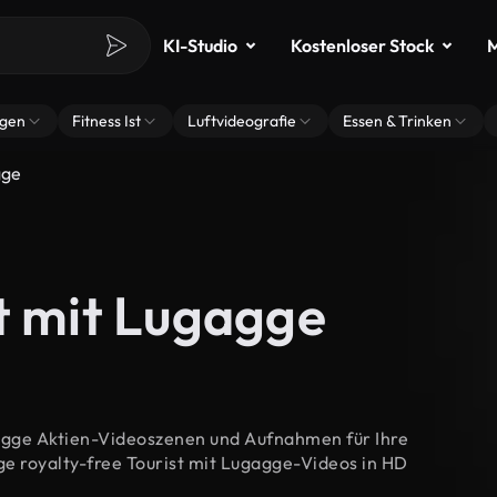
KI-Studio
Kostenloser Stock
M
ngen
Fitness Ist
Luftvideografie
Essen & Trinken
gge
t mit Lugagge
agge Aktien-Videoszenen und Aufnahmen für Ihre
e royalty-free Tourist mit Lugagge-Videos in HD