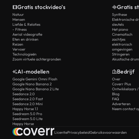
Gratis stockvideo’s
Gratis s
Natuur
Synthese
Mensen
Elektronische d
Liefde & Relaties
sleutels
- Fitness
Het piano
Aerial videografie
Cinematisch
Eten en drinken
zachtjes
Reizen
elektronisch
Vervoer
omgevingen
Technologieën
Stringeren
Zoom virtuele achtergronden
Akustische drum
AI-modellen
Bedrijf
Google Gemini Omni Flash
Over
Google Nano Banana 2
Coverr Plus
Google Nano Banana 2 Lite
Ontwikkelaars /
Seedance 2.0
Blog
Seedance 2.0 Fast
FAQ
Seedance 2.0 Mini
Adverteren
Happy Horse 1.1
Neem contact o
Seedream 5.0 Pro
Seedream 5.0 Lite
Happy Horse
Licentie
Privacybeleid
Gebruiksvoorwaarden