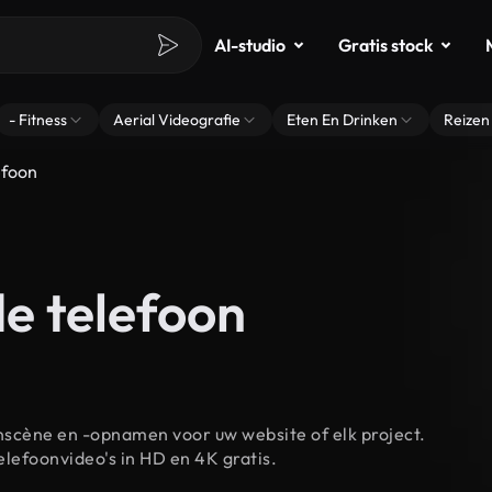
AI-studio
Gratis stock
- Fitness
Aerial Videografie
Eten En Drinken
Reizen
efoon
de telefoon
nscène en -opnamen voor uw website of elk project.
lefoonvideo's in HD en 4K gratis.