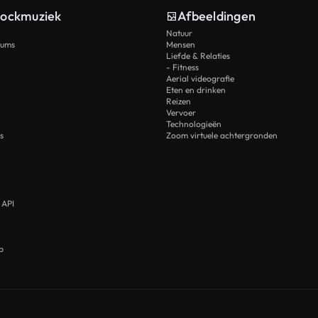
tockmuziek
Afbeeldingen
Natuur
rums
Mensen
Liefde & Relaties
- Fitness
Aerial videografie
Eten en drinken
Reizen
Vervoer
Technologieën
s
Zoom virtuele achtergronden
 API
p