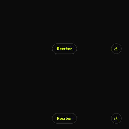
Recréer
Recréer