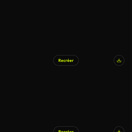
Recréer
Recréer