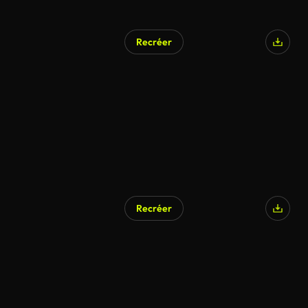
Recréer
Recréer