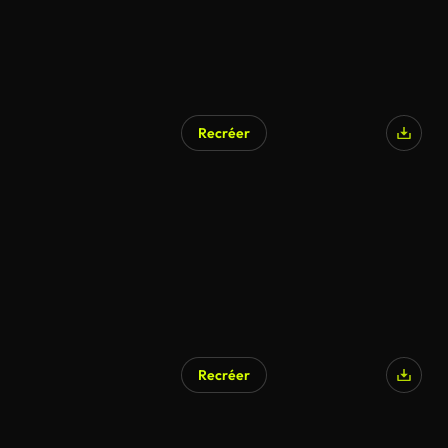
Recréer
Recréer