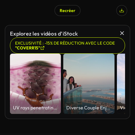
Recréer
Explorez les vidéos d’iStock
EXCLUSIVITÉ : -15% DE RÉDUCTION AVEC LE CODE
"COVERR15"
UV rays penetrating skin for melanin synthesis and melasma 3D animation
Diverse Couple Enjoying Sunset Views from High Rise Sky Deck Overlooking Palm Jumeirah