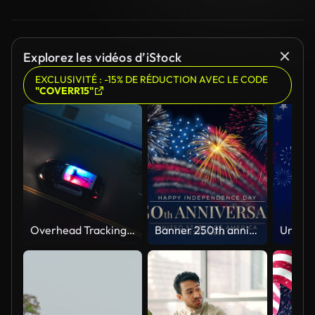
Explorez les vidéos d’iStock
EXCLUSIVITÉ : -15% DE RÉDUCTION AVEC LE CODE
"COVERR15"
Overhead Tracking Drone Shot of a Police Car Driving on a City Street with Lights On at Night
Banner 250th anniversary of the USA. 250 years of independence. 4th of july 2026 usa independence day, video greeting card. US flag fireworks on blue sky background. Fourth of july. 4k seamless loop