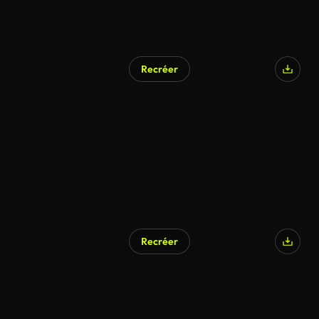
Recréer
Recréer