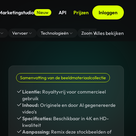
Marketingstudio
API
Prijzen
Inloggen
Nieuw
Alles bekijken
Vervoer
Technologieën
Zoom Virtuele Achtergrond
Samenvatting van de beeldmateriaalcollectie
Licentie:
Royaltyvrij voor commercieel
gebruik
Inhoud:
Originele en door AI gegenereerde
video's
Specificaties:
Beschikbaar in 4K en HD-
kwaliteit
Aanpassing:
Remix deze stockbeelden of