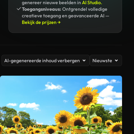
genereer nieuwe beelden in
AI Studio.
Toegangsniveaus:
Ontgrendel volledige
creatieve toegang en geavanceerde AI —
Bekijk de prijzen →
AI-gegenereerde inhoud verbergen
Nieuwste