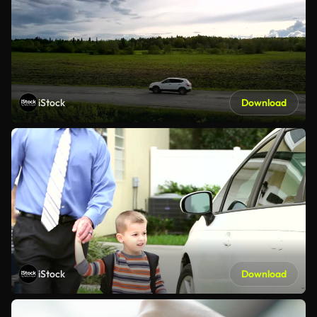
iStock
Download
iStock
Download