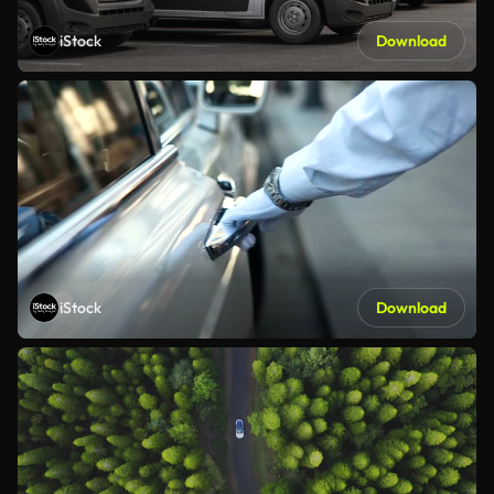
iStock
Download
iStock
Download