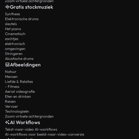
Zoom virtuele achtergronden
Gratis stockmuziek
Synthese
Elektronische drums
sleutels
Het piano
Cinematisch
zachtjes
elektronisch
omgevingen
Stringeren
Akustische drums
Afbeeldingen
Natuur
Mensen
Liefde & Relaties
- Fitness
Aerial videografie
Eten en drinken
Reizen
Vervoer
Technologieën
Zoom virtuele achtergronden
AI Workflows
Tekst-naar-video AI-workflows
AI-workflows voor beeld-naar-video-conversie