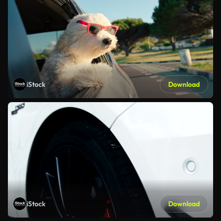
iStock
Download
iStock
Download