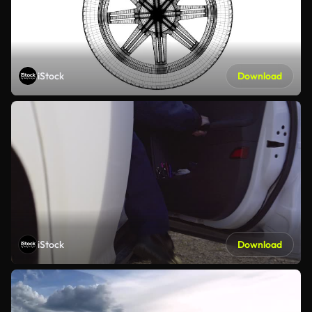
iStock
Download
iStock
Download