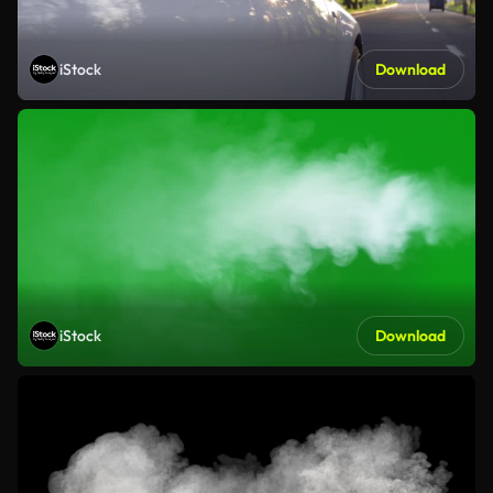
iStock
Download
iStock
Download