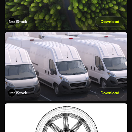
iStock
Download
iStock
Download