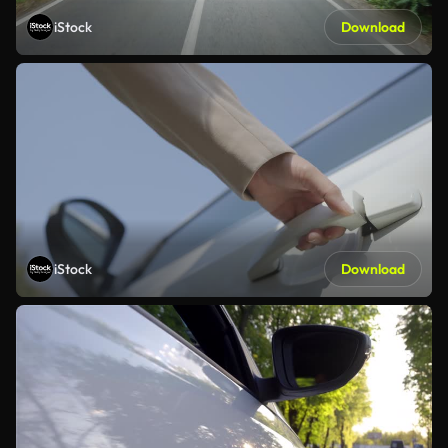
iStock
Download
iStock
Download