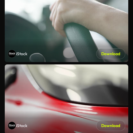
iStock
Download
iStock
Download