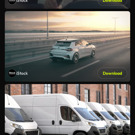
iStock
Download
iStock
Download