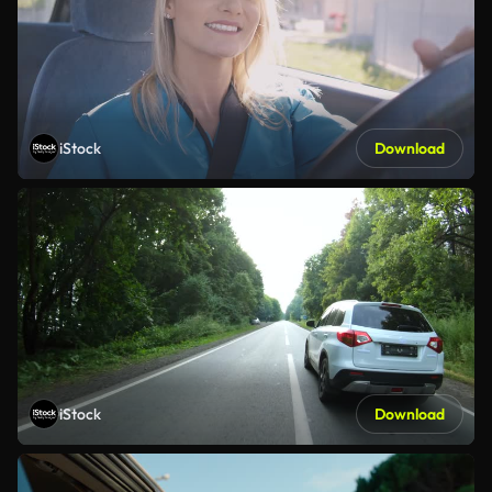
iStock
Download
iStock
Download