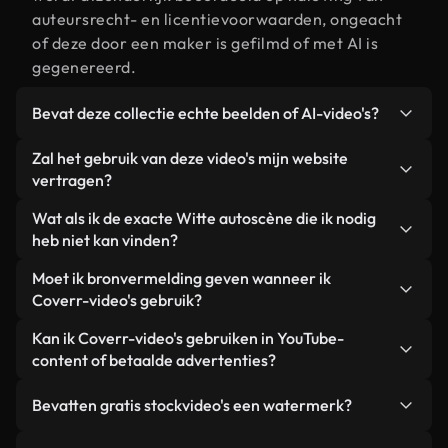
auteursrecht- en licentievoorwaarden, ongeacht
of deze door een maker is gefilmd of met AI is
gegenereerd.
Bevat deze collectie echte beelden of AI-video's?
Beide. Dit is een hybride bibliotheek die bestaat
Zal het gebruik van deze video's mijn website
uit echte, door mensen gefilmde beelden van
vertragen?
Witte auto, aangevuld met door AI gegenereerde
Niet als u voor onze geoptimaliseerde versies
Wat als ik de exacte Witte autoscène die ik nodig
video's. Elke video is duidelijk gelabeld, zodat je
kiest. Wij bieden lichtgewicht, webklare formaten
heb niet kan vinden?
altijd weet wat je gebruikt.
die ontworpen zijn voor gebruik op de
Met Coverr AI Studio maak je direct een video.
Moet ik bronvermelding geven wanneer ik
achtergrond. Zo blijft de kwaliteit hoog, worden de
Beschrijf de scène – bijvoorbeeld "Witte auto bij
Coverr-video's gebruik?
laadtijden geminimaliseerd en worden
zonsondergang" – en de Studio genereert binnen
statistieken zoals LCP verbeterd.
Naamsvermelding is niet vereist. Alle video's in
Kan ik Coverr-video's gebruiken in YouTube-
enkele seconden een gepersonaliseerde video die
onze stockbibliotheek zijn royaltyvrij en kunnen
content of betaalde advertenties?
voldoet aan onze licentievoorwaarden.
worden gebruikt zonder de maker te vermelden –
Ja. Alle stockbeelden van Coverr kunnen worden
hoewel dit altijd op prijs wordt gesteld.
Bevatten gratis stockvideo's een watermerk?
gebruikt in YouTube-video's met advertentie-
inkomsten, promoties op sociale media en
Nee. Geen van onze gratis video's – of ze nu echt