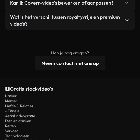
Kan ik Coverr-video's bewerken of aanpassen?
advertenties van klanten, zolang je de beelden
zijn of door AI gegenereerd – bevat watermerken.
zelf niet doorverkoopt of opnieuw distribueert als
Je krijgt schoon, direct bruikbaar beeldmateriaal.
Ja. Je mag onze video's inkorten, bijsnijden of
Wat is het verschil tussen royaltyvrije en premium
een losstaand product.
remixen. Zorg er wel voor dat het eindproduct
video's?
voldoet aan onze licentievoorwaarden en niet als
Royaltyvrije video's bevatten commerciële
onbewerkt stockmateriaal wordt verspreid.
rechten, terwijl premium content exclusieve
beelden, 4K-resolutie en uitgebreidere
Heb je nog vragen?
licentiebescherming omvat.
Neem contact met ons op
Gratis stockvideo’s
Natuur
Mensen
Liefde & Relaties
- Fitness
Aerial videografie
Eten en drinken
Reizen
Vervoer
Technologieën