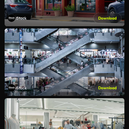
iStock
Download
iStock
Download