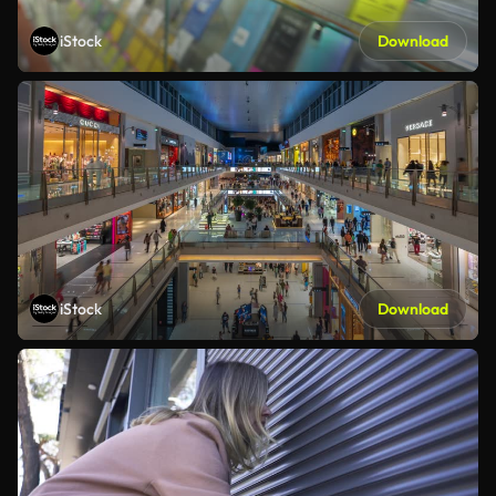
iStock
Download
iStock
Download