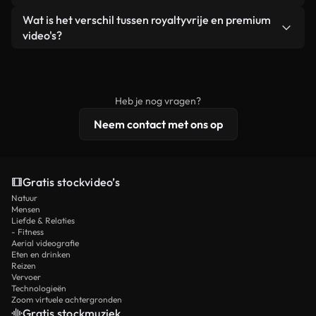
zelf niet doorverkoopt of opnieuw distribueert als
Je krijgt schoon, direct bruikbaar beeldmateriaal.
Ja. Je mag onze video's inkorten, bijsnijden of
Wat is het verschil tussen royaltyvrije en premium
een losstaand product.
remixen. Zorg er wel voor dat het eindproduct
video's?
voldoet aan onze licentievoorwaarden en niet als
Royaltyvrije video's bevatten commerciële
onbewerkt stockmateriaal wordt verspreid.
rechten, terwijl premium content exclusieve
beelden, 4K-resolutie en uitgebreidere
Heb je nog vragen?
licentiebescherming omvat.
Neem contact met ons op
Gratis stockvideo’s
Natuur
Mensen
Liefde & Relaties
- Fitness
Aerial videografie
Eten en drinken
Reizen
Vervoer
Technologieën
Zoom virtuele achtergronden
Gratis stockmuziek