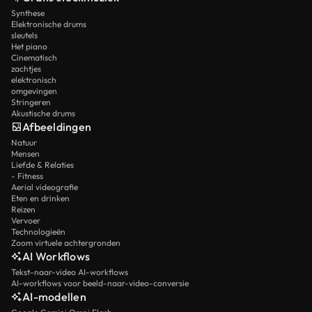
Synthese
Elektronische drums
sleutels
Het piano
Cinematisch
zachtjes
elektronisch
omgevingen
Stringeren
Akustische drums
Afbeeldingen
Natuur
Mensen
Liefde & Relaties
- Fitness
Aerial videografie
Eten en drinken
Reizen
Vervoer
Technologieën
Zoom virtuele achtergronden
AI Workflows
Tekst-naar-video AI-workflows
AI-workflows voor beeld-naar-video-conversie
AI-modellen