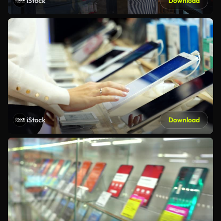
iStock
Download
iStock
Download