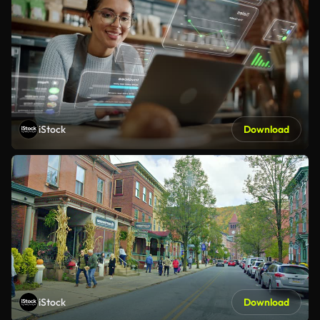
iStock
Download
iStock
Download