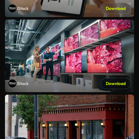
iStock
Download
iStock
Download