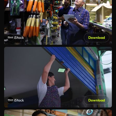
iStock
Download
iStock
Download