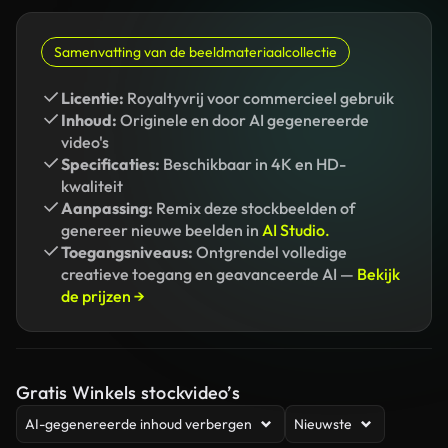
Samenvatting van de beeldmateriaalcollectie
Licentie:
Royaltyvrij voor commercieel gebruik
Inhoud:
Originele en door AI gegenereerde
video's
Specificaties:
Beschikbaar in 4K en HD-
kwaliteit
Aanpassing:
Remix deze stockbeelden of
genereer nieuwe beelden in
AI Studio.
Toegangsniveaus:
Ontgrendel volledige
creatieve toegang en geavanceerde AI —
Bekijk
de prijzen →
Gratis Winkels stockvideo’s
AI-gegenereerde inhoud verbergen
Nieuwste