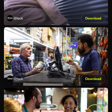
iStock
Download
iStock
Download