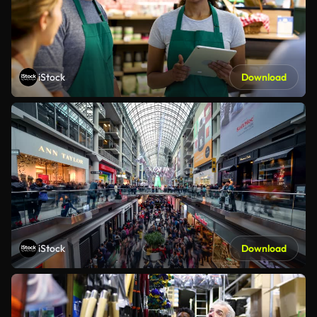
iStock
Download
iStock
Download