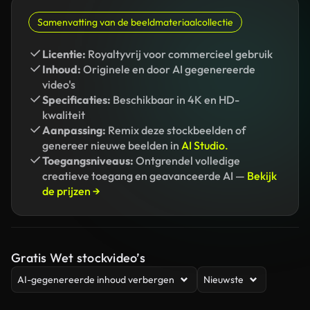
Samenvatting van de beeldmateriaalcollectie
Licentie:
Royaltyvrij voor commercieel gebruik
Inhoud:
Originele en door AI gegenereerde
video's
Specificaties:
Beschikbaar in 4K en HD-
kwaliteit
Aanpassing:
Remix deze stockbeelden of
genereer nieuwe beelden in
AI Studio.
Toegangsniveaus:
Ontgrendel volledige
creatieve toegang en geavanceerde AI —
Bekijk
de prijzen →
Gratis Wet stockvideo’s
AI-gegenereerde inhoud verbergen
Nieuwste