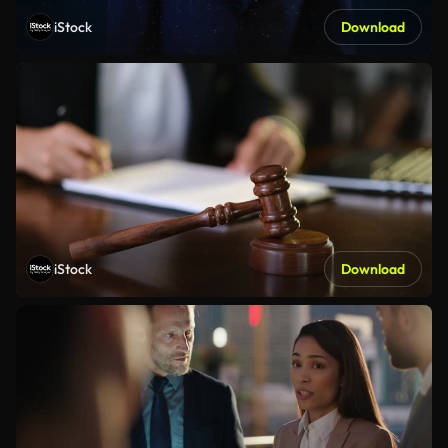
iStock
Download
iStock
Download