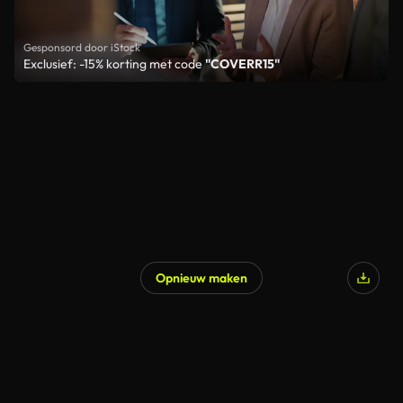
Gesponsord door iStock
Exclusief: -15% korting met code
"COVERR15"
Opnieuw maken