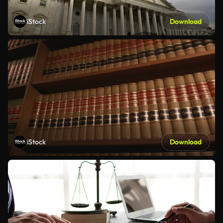
iStock
Download
iStock
Download