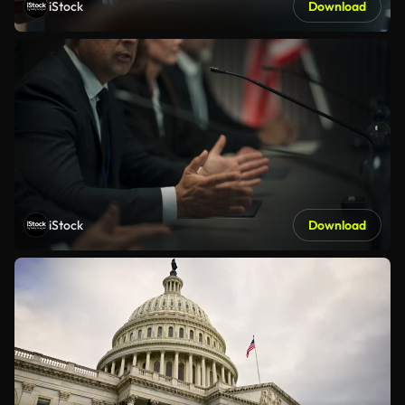
iStock
Download
iStock
Download