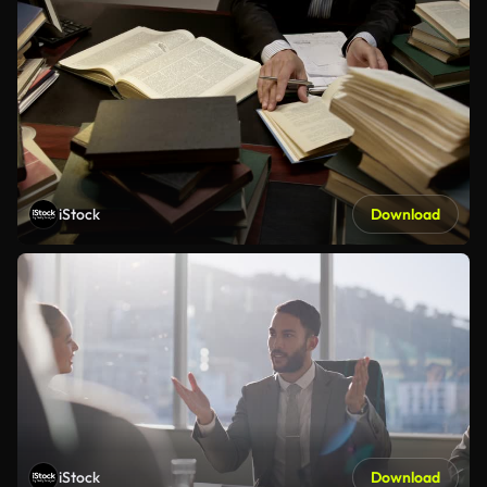
iStock
Download
iStock
Download