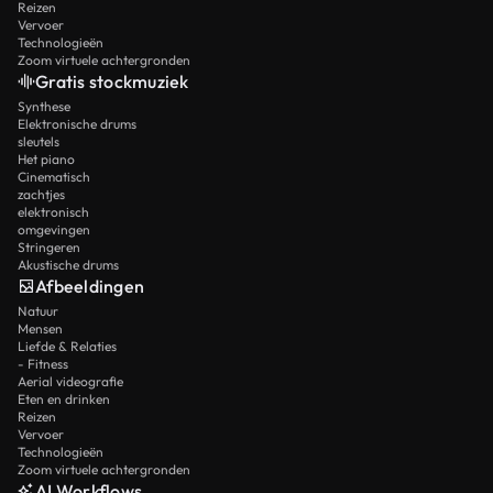
Reizen
Vervoer
Technologieën
Zoom virtuele achtergronden
Gratis stockmuziek
Synthese
Elektronische drums
sleutels
Het piano
Cinematisch
zachtjes
elektronisch
omgevingen
Stringeren
Akustische drums
Afbeeldingen
Natuur
Mensen
Liefde & Relaties
- Fitness
Aerial videografie
Eten en drinken
Reizen
Vervoer
Technologieën
Zoom virtuele achtergronden
AI Workflows