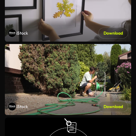
iStock
Download
iStock
Download