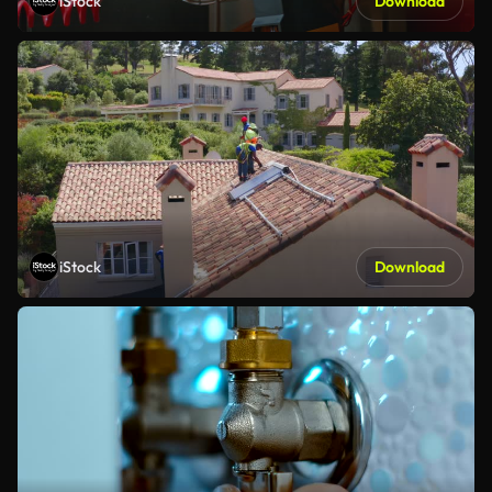
iStock
Download
iStock
Download