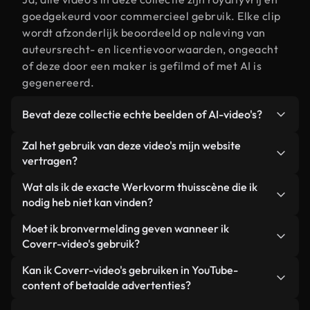
goedgekeurd voor commercieel gebruik. Elke clip
wordt afzonderlijk beoordeeld op naleving van
auteursrecht- en licentievoorwaarden, ongeacht
of deze door een maker is gefilmd of met AI is
gegenereerd.
Bevat deze collectie echte beelden of AI-video's?
Beide. Dit is een hybride bibliotheek die bestaat
Zal het gebruik van deze video's mijn website
uit echte, door mensen gefilmde beelden van
vertragen?
Werkvorm thuis, aangevuld met door AI
Niet als u voor onze geoptimaliseerde versies
Wat als ik de exacte Werkvorm thuisscène die ik
gegenereerde video's. Elke video is duidelijk
kiest. Wij bieden lichtgewicht, webklare formaten
nodig heb niet kan vinden?
gelabeld, zodat je altijd weet wat je gebruikt.
die ontworpen zijn voor gebruik op de
Met Coverr AI Studio maak je direct een video.
Moet ik bronvermelding geven wanneer ik
achtergrond. Zo blijft de kwaliteit hoog, worden de
Beschrijf de scène – bijvoorbeeld "Werkvorm thuis
Coverr-video's gebruik?
laadtijden geminimaliseerd en worden
bij zonsondergang" – en de Studio genereert
statistieken zoals LCP verbeterd.
Naamsvermelding is niet vereist. Alle video's in
Kan ik Coverr-video's gebruiken in YouTube-
binnen enkele seconden een gepersonaliseerde
onze stockbibliotheek zijn royaltyvrij en kunnen
content of betaalde advertenties?
video die voldoet aan onze licentievoorwaarden.
worden gebruikt zonder de maker te vermelden –
Ja. Alle stockbeelden van Coverr kunnen worden