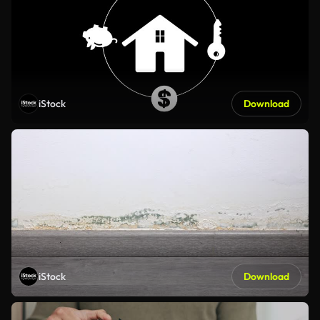
iStock
Download
iStock
Download