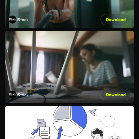
iStock
Download
iStock
Download