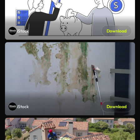
iStock
Download
iStock
Download