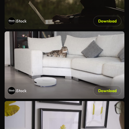
iStock
Download
iStock
Download