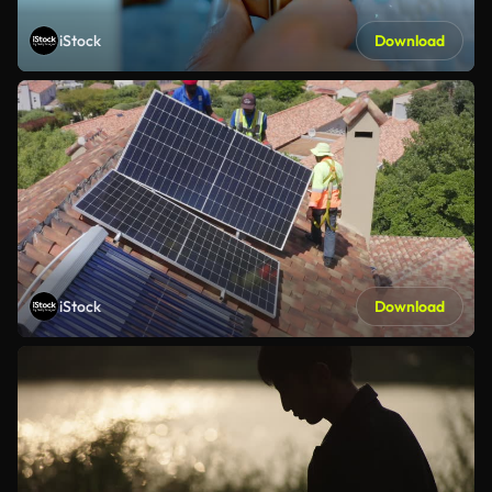
iStock
Download
iStock
Download