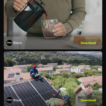
iStock
Download
iStock
Download