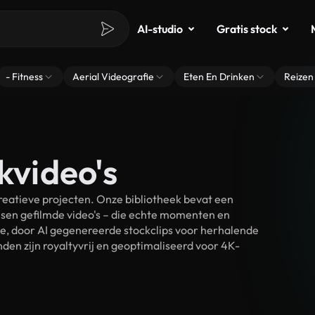
AI-studio
Gratis stock
- Fitness
Aerial Videografie
Eten En Drinken
Reizen
kvideo's
reatieve projecten. Onze bibliotheek bevat een
sen gefilmde video's – die echte momenten en
ke, door AI gegenereerde stockclips voor herhalende
den zijn royaltyvrij en geoptimaliseerd voor 4K-