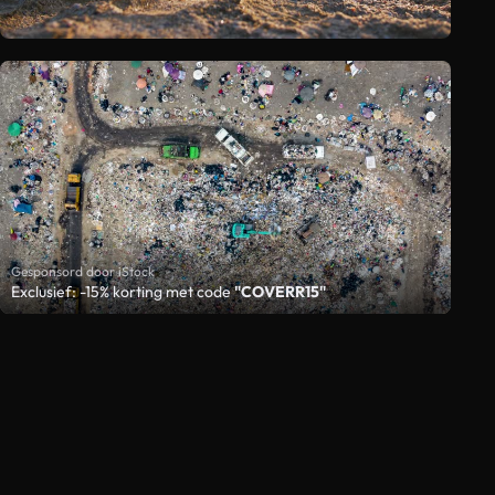
Gesponsord door iStock
Exclusief: -15% korting met code
"COVERR15"