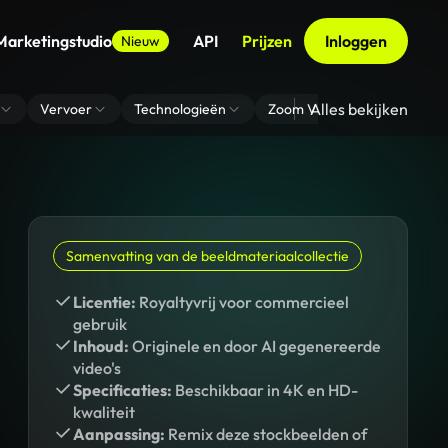
Marketingstudio
API
Prijzen
Inloggen
Nieuw
Alles bekijken
Vervoer
Technologieën
Zoom Virtuele Achtergrond
Samenvatting van de beeldmateriaalcollectie
Licentie:
Royaltyvrij voor commercieel
gebruik
Inhoud:
Originele en door AI gegenereerde
video's
Specificaties:
Beschikbaar in 4K en HD-
kwaliteit
Aanpassing:
Remix deze stockbeelden of