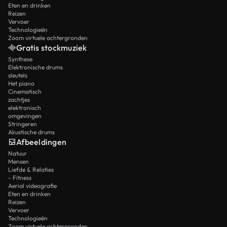
Eten en drinken
Reizen
Vervoer
Technologieën
Zoom virtuele achtergronden
Gratis stockmuziek
Synthese
Elektronische drums
sleutels
Het piano
Cinematisch
zachtjes
elektronisch
omgevingen
Stringeren
Akustische drums
Afbeeldingen
Natuur
Mensen
Liefde & Relaties
- Fitness
Aerial videografie
Eten en drinken
Reizen
Vervoer
Technologieën
Zoom virtuele achtergronden