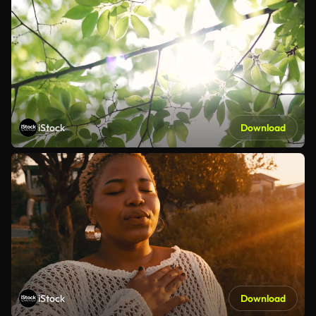
iStock
Download
iStock
Download