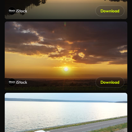
iStock
Download
iStock
Download