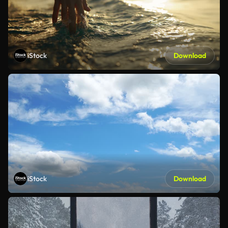
iStock
Download
iStock
Download