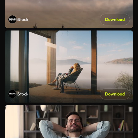
iStock
Download
iStock
Download