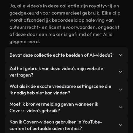
Ja, alle video's in deze collectie zijn royaltyvrij en
goedgekeurd voor commercieel gebruik. Elke clip
wordt afzonderlijk beoordeeld op naleving van
auteursrecht- en licentievoorwaarden, ongeacht
of deze door een maker is gefilmd of met AI is
gegenereerd.
Bevat deze collectie echte beelden of AI-video's?
Beide. Dit is een hybride bibliotheek die bestaat
Zal het gebruik van deze video's mijn website
uit echte, door mensen gefilmde beelden van
vertragen?
vreedzame setting, aangevuld met door AI
Niet als u voor onze geoptimaliseerde versies
Wat als ik de exacte vreedzame settingscène die
gegenereerde video's. Elke video is duidelijk
kiest. Wij bieden lichtgewicht, webklare formaten
ik nodig heb niet kan vinden?
gelabeld, zodat je altijd weet wat je gebruikt.
die ontworpen zijn voor gebruik op de
Met Coverr AI Studio maak je direct een video.
Moet ik bronvermelding geven wanneer ik
achtergrond. Zo blijft de kwaliteit hoog, worden de
Beschrijf de scène – bijvoorbeeld "vreedzame
Coverr-video's gebruik?
laadtijden geminimaliseerd en worden
setting bij zonsondergang" – en de Studio
statistieken zoals LCP verbeterd.
Naamsvermelding is niet vereist. Alle video's in
Kan ik Coverr-video's gebruiken in YouTube-
genereert binnen enkele seconden een
onze stockbibliotheek zijn royaltyvrij en kunnen
content of betaalde advertenties?
gepersonaliseerde video die voldoet aan onze