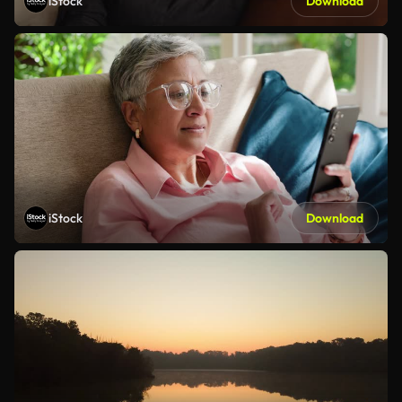
iStock
Download
iStock
Download