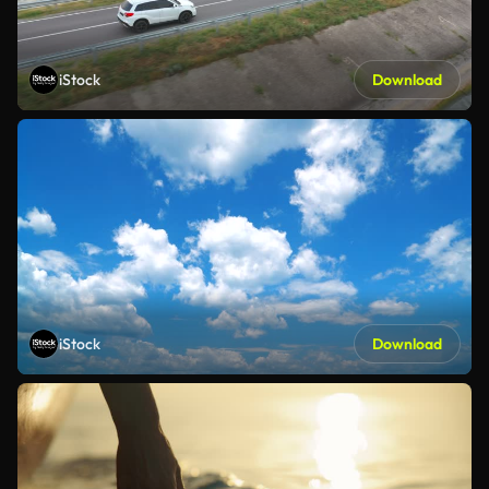
iStock
Download
iStock
Download