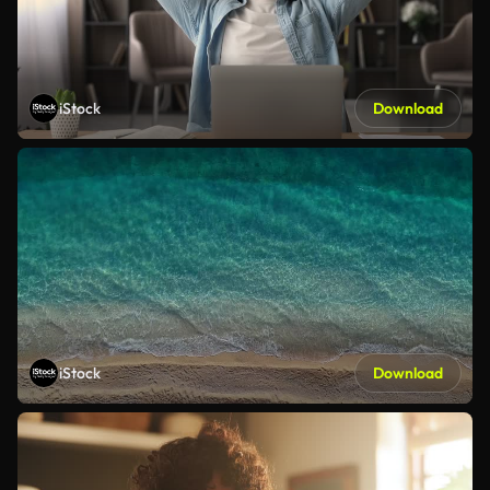
iStock
Download
iStock
Download