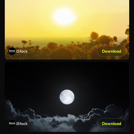
iStock
Download
iStock
Download