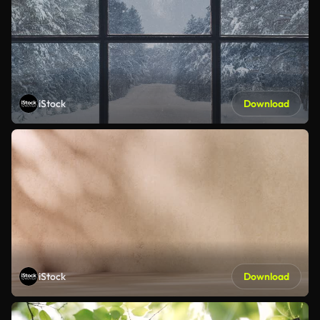
iStock
Download
iStock
Download