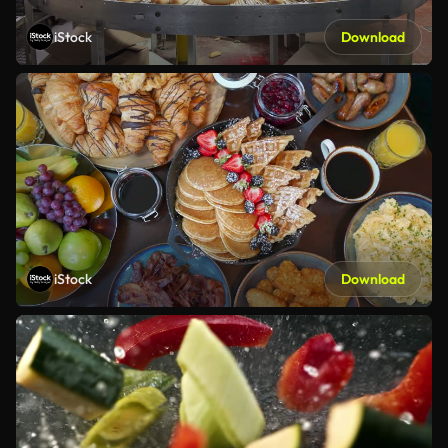
iStock
Download
iStock
Download