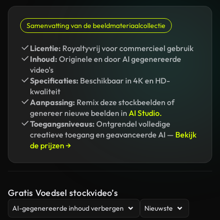
Samenvatting van de beeldmateriaalcollectie
Licentie:
Royaltyvrij voor commercieel gebruik
Inhoud:
Originele en door AI gegenereerde
video's
Specificaties:
Beschikbaar in 4K en HD-
kwaliteit
Aanpassing:
Remix deze stockbeelden of
genereer nieuwe beelden in
AI Studio.
Toegangsniveaus:
Ontgrendel volledige
creatieve toegang en geavanceerde AI —
Bekijk
de prijzen →
Gratis Voedsel stockvideo’s
AI-gegenereerde inhoud verbergen
Nieuwste