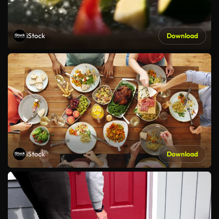
iStock
Download
iStock
Download