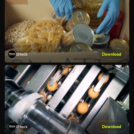
iStock
Download
iStock
Download