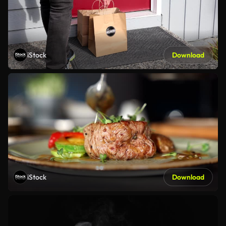
iStock
Download
iStock
Download