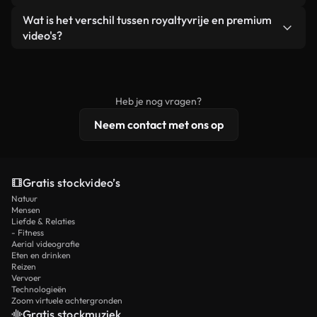
zelf niet doorverkoopt of opnieuw distribueert als
Je krijgt schoon, direct bruikbaar beeldmateriaal.
Ja. Je mag onze video's inkorten, bijsnijden of
Wat is het verschil tussen royaltyvrije en premium
een losstaand product.
remixen. Zorg er wel voor dat het eindproduct
video's?
voldoet aan onze licentievoorwaarden en niet als
Royaltyvrije video's bevatten commerciële
onbewerkt stockmateriaal wordt verspreid.
rechten, terwijl premium content exclusieve
beelden, 4K-resolutie en uitgebreidere
Heb je nog vragen?
licentiebescherming omvat.
Neem contact met ons op
Gratis stockvideo’s
Natuur
Mensen
Liefde & Relaties
- Fitness
Aerial videografie
Eten en drinken
Reizen
Vervoer
Technologieën
Zoom virtuele achtergronden
Gratis stockmuziek