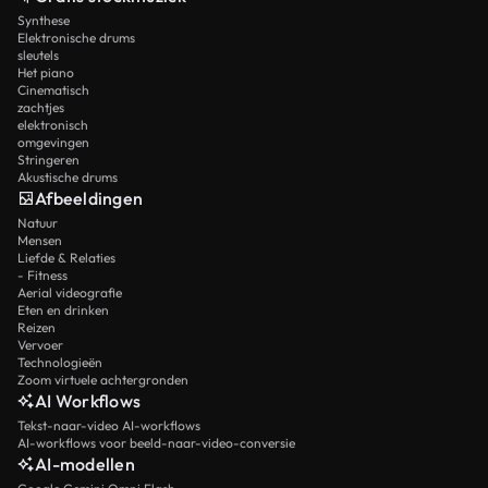
Synthese
Elektronische drums
sleutels
Het piano
Cinematisch
zachtjes
elektronisch
omgevingen
Stringeren
Akustische drums
Afbeeldingen
Natuur
Mensen
Liefde & Relaties
- Fitness
Aerial videografie
Eten en drinken
Reizen
Vervoer
Technologieën
Zoom virtuele achtergronden
AI Workflows
Tekst-naar-video AI-workflows
AI-workflows voor beeld-naar-video-conversie
AI-modellen