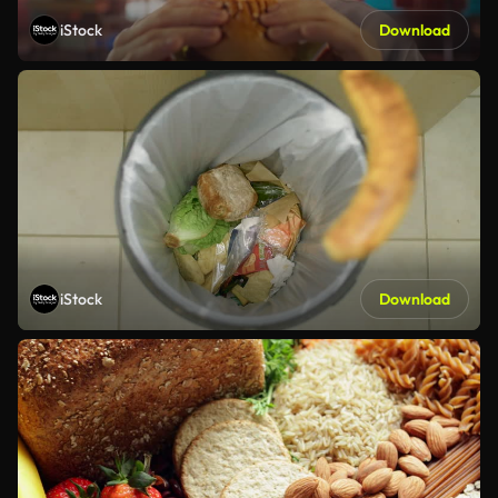
iStock
Download
iStock
Download