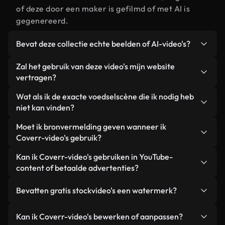
of deze door een maker is gefilmd of met AI is
gegenereerd.
Bevat deze collectie echte beelden of AI-video's?
Beide. Dit is een hybride bibliotheek die bestaat
Zal het gebruik van deze video's mijn website
uit echte, door mensen gefilmde beelden van
vertragen?
voedsel, aangevuld met door AI gegenereerde
Niet als u voor onze geoptimaliseerde versies
Wat als ik de exacte voedselscène die ik nodig heb
video's. Elke video is duidelijk gelabeld, zodat je
kiest. Wij bieden lichtgewicht, webklare formaten
niet kan vinden?
altijd weet wat je gebruikt.
die ontworpen zijn voor gebruik op de
Met Coverr AI Studio maak je direct een video.
Moet ik bronvermelding geven wanneer ik
achtergrond. Zo blijft de kwaliteit hoog, worden de
Beschrijf de scène – bijvoorbeeld "voedsel bij
Coverr-video's gebruik?
laadtijden geminimaliseerd en worden
zonsondergang" – en de Studio genereert binnen
statistieken zoals LCP verbeterd.
Naamsvermelding is niet vereist. Alle video's in
Kan ik Coverr-video's gebruiken in YouTube-
enkele seconden een gepersonaliseerde video die
onze stockbibliotheek zijn royaltyvrij en kunnen
content of betaalde advertenties?
voldoet aan onze licentievoorwaarden.
worden gebruikt zonder de maker te vermelden –
Ja. Alle stockbeelden van Coverr kunnen worden
hoewel dit altijd op prijs wordt gesteld.
Bevatten gratis stockvideo's een watermerk?
gebruikt in YouTube-video's met advertentie-
inkomsten, promoties op sociale media en
Nee. Geen van onze gratis video's – of ze nu echt
Kan ik Coverr-video's bewerken of aanpassen?
advertenties van klanten, zolang je de beelden
zijn of door AI gegenereerd – bevat watermerken.