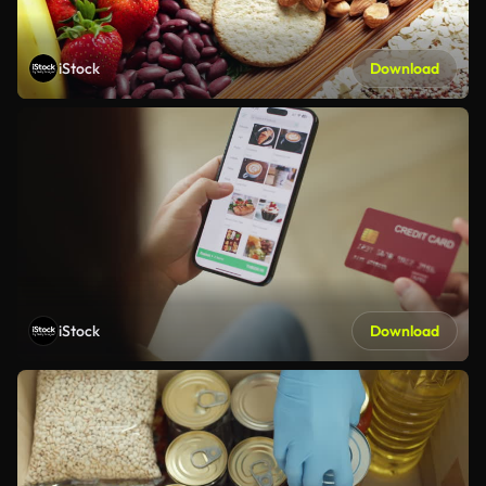
iStock
Download
iStock
Download