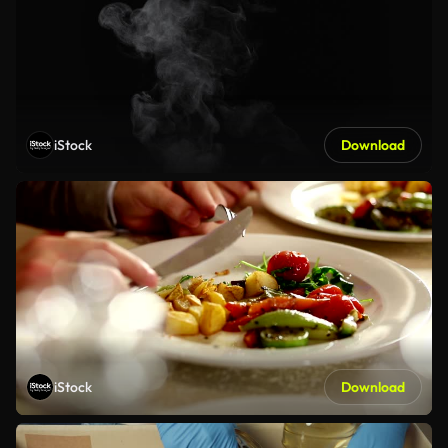
iStock
Download
iStock
Download