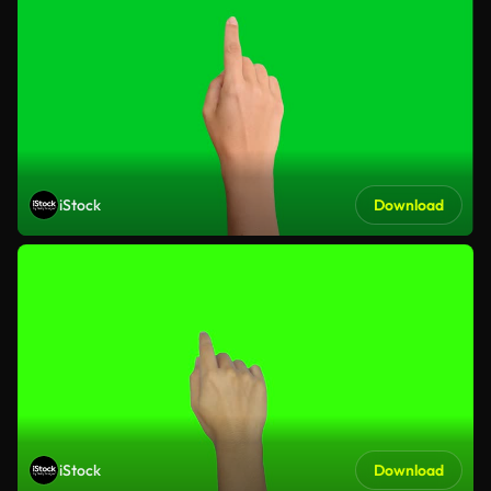
iStock
Download
iStock
Download