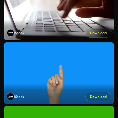
iStock
Download
iStock
Download