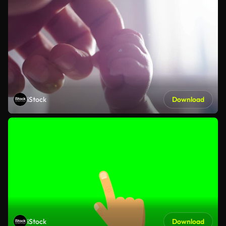
iStock
Download
iStock
Download