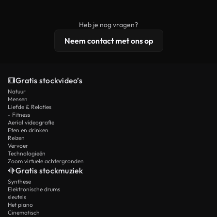
onbewerkt stockmateriaal wordt verspreid.
rechten, terwijl premium content exclusieve
beelden, 4K-resolutie en uitgebreidere
Heb je nog vragen?
licentiebescherming omvat.
Neem contact met ons op
Gratis stockvideo’s
Natuur
Mensen
Liefde & Relaties
- Fitness
Aerial videografie
Eten en drinken
Reizen
Vervoer
Technologieën
Zoom virtuele achtergronden
Gratis stockmuziek
Synthese
Elektronische drums
sleutels
Het piano
Cinematisch