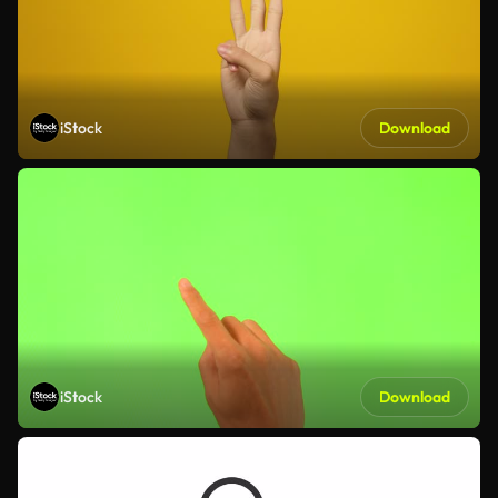
iStock
Download
iStock
Download