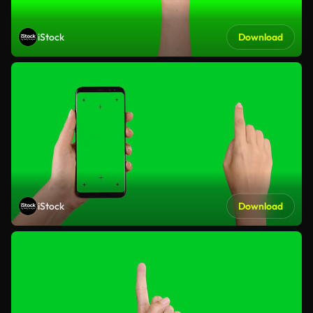
iStock
Download
iStock
Download