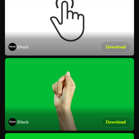
iStock
Download
iStock
Download