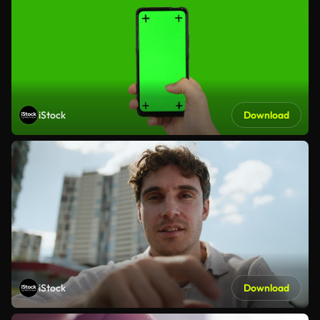
iStock
Download
iStock
Download