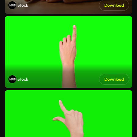
iStock
Download
iStock
Download