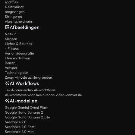
zachtjes
elektronisch
omgevingen
Stringeren
Akustische drums
Afbeeldingen
Natuur
Mensen
Liefde & Relaties
- Fitness
Aerial videografie
Eten en drinken
Reizen
Vervoer
Technologieën
Zoom virtuele achtergronden
AI Workflows
Tekst-naar-video AI-workflows
AI-workflows voor beeld-naar-video-conversie
AI-modellen
Google Gemini Omni Flash
Google Nano Banana 2
Google Nano Banana 2 Lite
Seedance 2.0
Seedance 2.0 Fast
Seedance 2.0 Mini