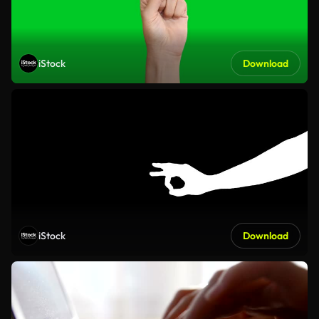
iStock
Download
iStock
Download