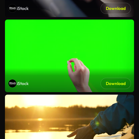
iStock
Download
iStock
Download