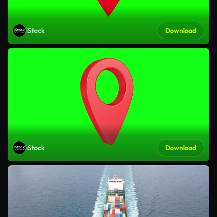
iStock
Download
iStock
Download