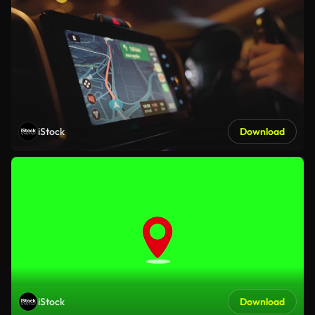
iStock
Download
iStock
Download