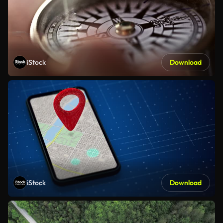
iStock
Download
iStock
Download