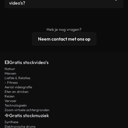
remixen. Zorg er wel voor dat het eindproduct
video's?
voldoet aan onze licentievoorwaarden en niet als
Royaltyvrije video's bevatten commerciële
onbewerkt stockmateriaal wordt verspreid.
rechten, terwijl premium content exclusieve
beelden, 4K-resolutie en uitgebreidere
Heb je nog vragen?
licentiebescherming omvat.
Neem contact met ons op
Gratis stockvideo’s
Natuur
Mensen
Liefde & Relaties
- Fitness
Aerial videografie
Eten en drinken
Reizen
Vervoer
Technologieën
Zoom virtuele achtergronden
Gratis stockmuziek
Synthese
Elektronische drums