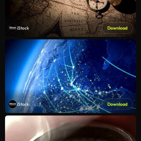
iStock
Download
iStock
Download