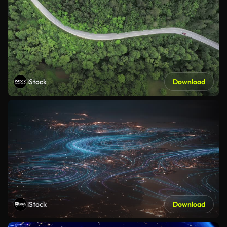
iStock
Download
iStock
Download