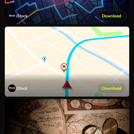
iStock
Download
iStock
Download