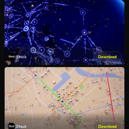
iStock
Download
iStock
Download