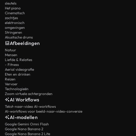
sleutels
Het piano
Cinematisch
zachtjes
elektronisch
omgevingen
Stringeren
Akustische drums
Afbeeldingen
Natuur
Mensen
Liefde & Relaties
- Fitness
Aerial videografie
Eten en drinken
Reizen
Vervoer
Technologieën
Zoom virtuele achtergronden
AI Workflows
Tekst-naar-video AI-workflows
AI-workflows voor beeld-naar-video-conversie
AI-modellen
Google Gemini Omni Flash
Google Nano Banana 2
Google Nano Banana 2 Lite