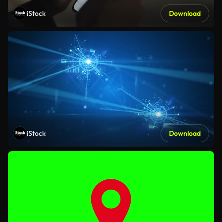
iStock
Download
iStock
Download