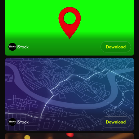
iStock
Download
iStock
Download