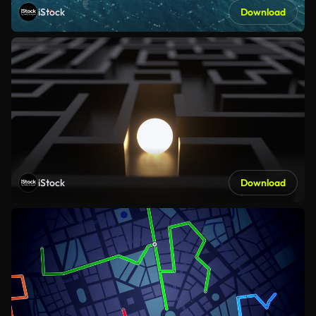
iStock
Download
iStock
Download