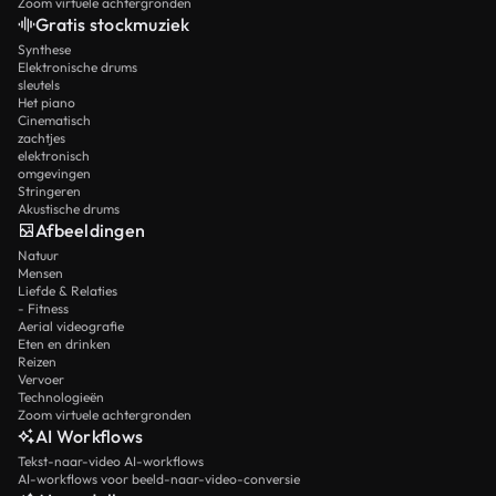
Zoom virtuele achtergronden
Gratis stockmuziek
Synthese
Elektronische drums
sleutels
Het piano
Cinematisch
zachtjes
elektronisch
omgevingen
Stringeren
Akustische drums
Afbeeldingen
Natuur
Mensen
Liefde & Relaties
- Fitness
Aerial videografie
Eten en drinken
Reizen
Vervoer
Technologieën
Zoom virtuele achtergronden
AI Workflows
Tekst-naar-video AI-workflows
AI-workflows voor beeld-naar-video-conversie