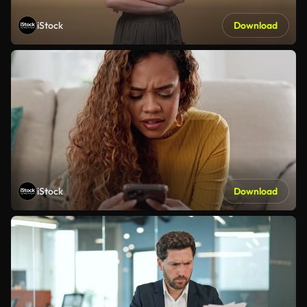
iStock
Download
iStock
Download