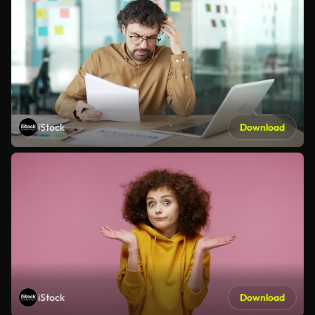
iStock
Download
iStock
Download