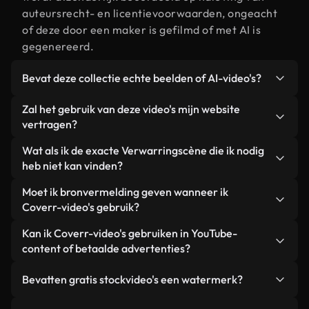
auteursrecht- en licentievoorwaarden, ongeacht
of deze door een maker is gefilmd of met AI is
gegenereerd.
Bevat deze collectie echte beelden of AI-video's?
Beide. Dit is een hybride bibliotheek die bestaat
Zal het gebruik van deze video's mijn website
uit echte, door mensen gefilmde beelden van
vertragen?
Verwarring, aangevuld met door AI gegenereerde
Niet als u voor onze geoptimaliseerde versies
Wat als ik de exacte Verwarringscène die ik nodig
video's. Elke video is duidelijk gelabeld, zodat je
kiest. Wij bieden lichtgewicht, webklare formaten
heb niet kan vinden?
altijd weet wat je gebruikt.
die ontworpen zijn voor gebruik op de
Met Coverr AI Studio maak je direct een video.
Moet ik bronvermelding geven wanneer ik
achtergrond. Zo blijft de kwaliteit hoog, worden de
Beschrijf de scène – bijvoorbeeld "Verwarring bij
Coverr-video's gebruik?
laadtijden geminimaliseerd en worden
zonsondergang" – en de Studio genereert binnen
statistieken zoals LCP verbeterd.
Naamsvermelding is niet vereist. Alle video's in
Kan ik Coverr-video's gebruiken in YouTube-
enkele seconden een gepersonaliseerde video die
onze stockbibliotheek zijn royaltyvrij en kunnen
content of betaalde advertenties?
voldoet aan onze licentievoorwaarden.
worden gebruikt zonder de maker te vermelden –
Ja. Alle stockbeelden van Coverr kunnen worden
hoewel dit altijd op prijs wordt gesteld.
Bevatten gratis stockvideo's een watermerk?
gebruikt in YouTube-video's met advertentie-
inkomsten, promoties op sociale media en
Nee. Geen van onze gratis video's – of ze nu echt