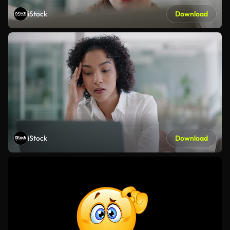
iStock
Download
iStock
Download