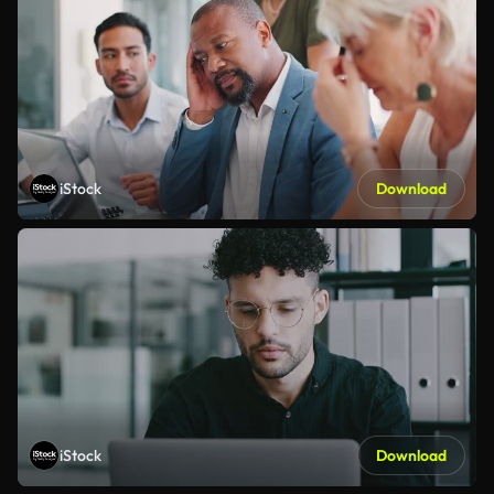
iStock
Download
iStock
Download