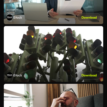
iStock
Download
iStock
Download