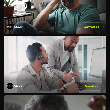
iStock
Download
iStock
Download