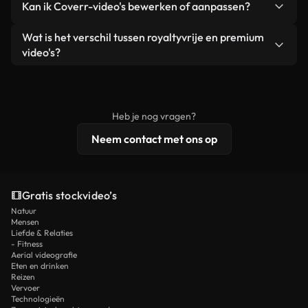
Kan ik Coverr-video's bewerken of aanpassen?
advertenties van klanten, zolang je de beelden
zijn of door AI gegenereerd – bevat watermerken.
zelf niet doorverkoopt of opnieuw distribueert als
Je krijgt schoon, direct bruikbaar beeldmateriaal.
Ja. Je mag onze video's inkorten, bijsnijden of
Wat is het verschil tussen royaltyvrije en premium
een losstaand product.
remixen. Zorg er wel voor dat het eindproduct
video's?
voldoet aan onze licentievoorwaarden en niet als
Royaltyvrije video's bevatten commerciële
onbewerkt stockmateriaal wordt verspreid.
rechten, terwijl premium content exclusieve
beelden, 4K-resolutie en uitgebreidere
Heb je nog vragen?
licentiebescherming omvat.
Neem contact met ons op
Gratis stockvideo’s
Natuur
Mensen
Liefde & Relaties
- Fitness
Aerial videografie
Eten en drinken
Reizen
Vervoer
Technologieën