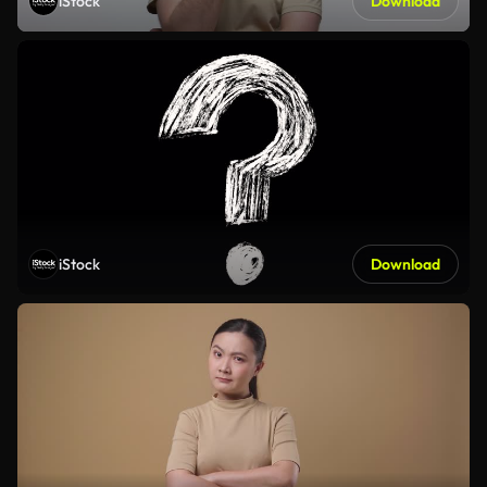
iStock
Download
iStock
Download