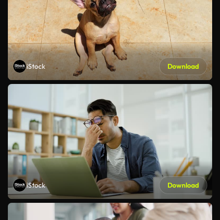
iStock
Download
iStock
Download