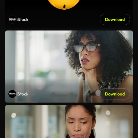
iStock
Download
iStock
Download