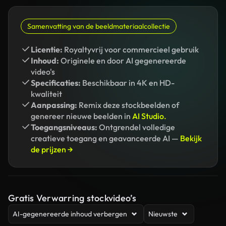
Samenvatting van de beeldmateriaalcollectie
Licentie:
Royaltyvrij voor commercieel gebruik
Inhoud:
Originele en door AI gegenereerde
video's
Specificaties:
Beschikbaar in 4K en HD-
kwaliteit
Aanpassing:
Remix deze stockbeelden of
genereer nieuwe beelden in
AI Studio.
Toegangsniveaus:
Ontgrendel volledige
creatieve toegang en geavanceerde AI —
Bekijk
de prijzen →
Gratis Verwarring stockvideo’s
AI-gegenereerde inhoud verbergen
Nieuwste