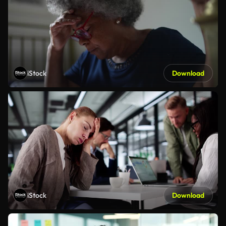
iStock
Download
iStock
Download