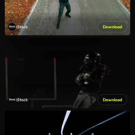
iStock
Download
iStock
Download