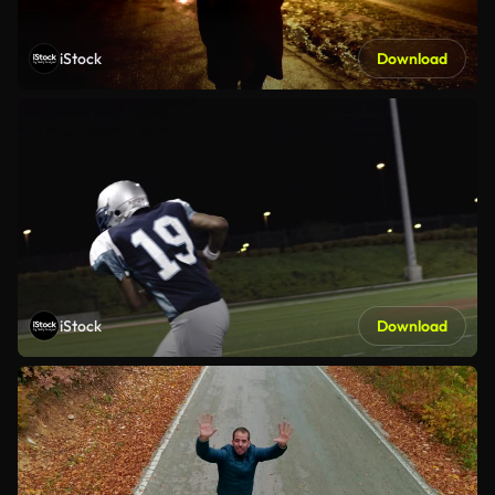
iStock
Download
iStock
Download