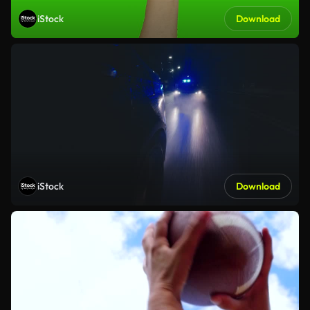
iStock
Download
iStock
Download