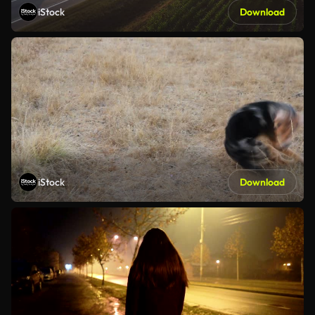
iStock
Download
iStock
Download