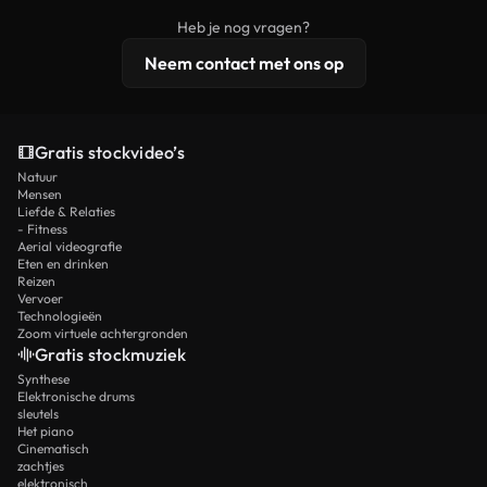
beelden, 4K-resolutie en uitgebreidere
Heb je nog vragen?
licentiebescherming omvat.
Neem contact met ons op
Gratis stockvideo’s
Natuur
Mensen
Liefde & Relaties
- Fitness
Aerial videografie
Eten en drinken
Reizen
Vervoer
Technologieën
Zoom virtuele achtergronden
Gratis stockmuziek
Synthese
Elektronische drums
sleutels
Het piano
Cinematisch
zachtjes
elektronisch