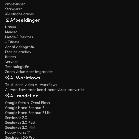
omgevingen
Stringeren
Akustische drums
Afbeeldingen
Natuur
Mensen
Liefde & Relaties
- Fitness
Aerial videografie
Eten en drinken
Reizen
Vervoer
Technologieën
Zoom virtuele achtergronden
AI Workflows
Tekst-naar-video AI-workflows
AI-workflows voor beeld-naar-video-conversie
AI-modellen
Google Gemini Omni Flash
Google Nano Banana 2
Google Nano Banana 2 Lite
Seedance 2.0
Seedance 2.0 Fast
Seedance 2.0 Mini
Happy Horse 1.1
Seedream 5.0 Pro