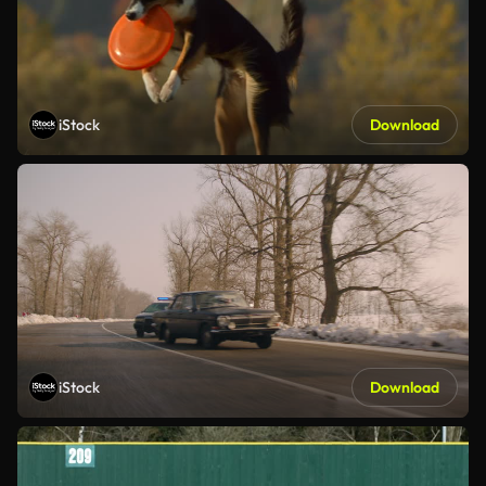
iStock
Download
iStock
Download