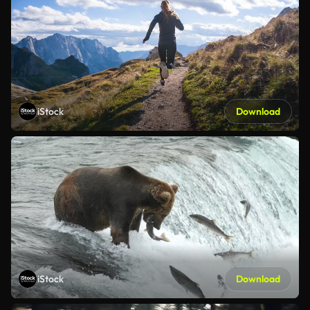
iStock
Download
iStock
Download