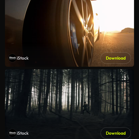
iStock
Download
iStock
Download