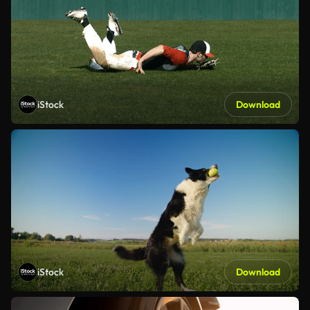
iStock
Download
iStock
Download