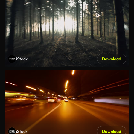
iStock
Download
iStock
Download