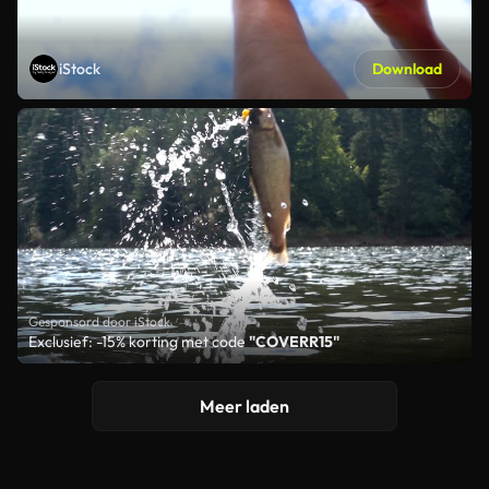
iStock
Download
Gesponsord door iStock
Exclusief: -15% korting met code
"COVERR15"
Meer laden