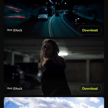
iStock
Download
iStock
Download