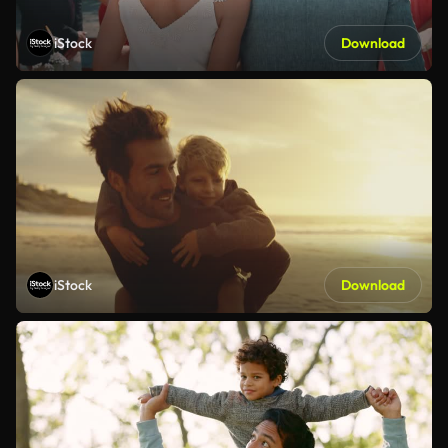
iStock
Download
iStock
Download