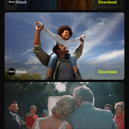
iStock
Download
iStock
Download