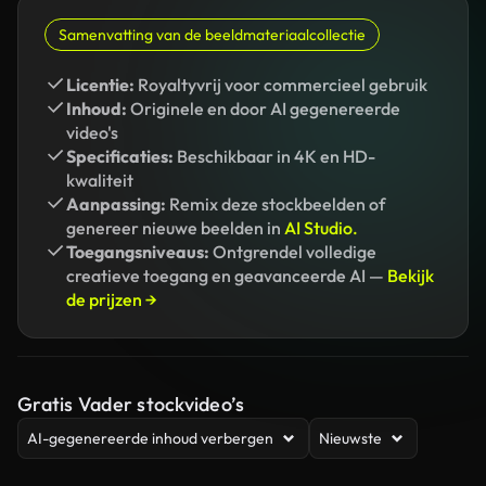
Samenvatting van de beeldmateriaalcollectie
Licentie:
Royaltyvrij voor commercieel gebruik
Inhoud:
Originele en door AI gegenereerde
video's
Specificaties:
Beschikbaar in 4K en HD-
kwaliteit
Aanpassing:
Remix deze stockbeelden of
genereer nieuwe beelden in
AI Studio.
Toegangsniveaus:
Ontgrendel volledige
creatieve toegang en geavanceerde AI —
Bekijk
de prijzen →
Gratis Vader stockvideo’s
AI-gegenereerde inhoud verbergen
Nieuwste