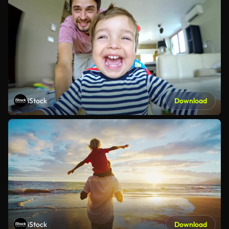
iStock
Download
iStock
Download