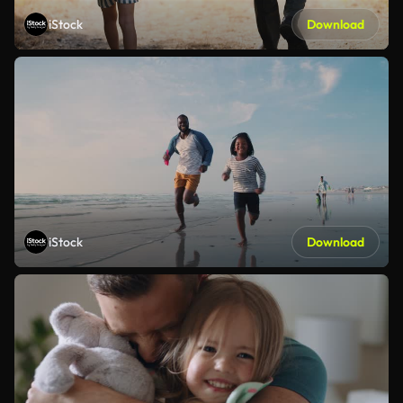
iStock
Download
iStock
Download