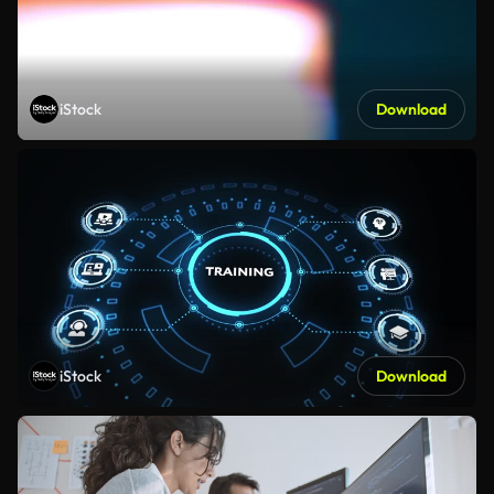
iStock
Download
iStock
Download