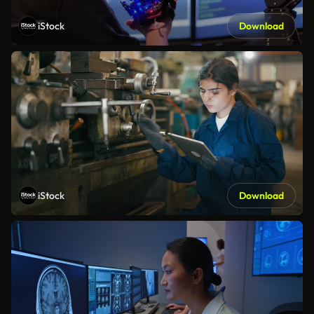
iStock
Download
iStock
Download