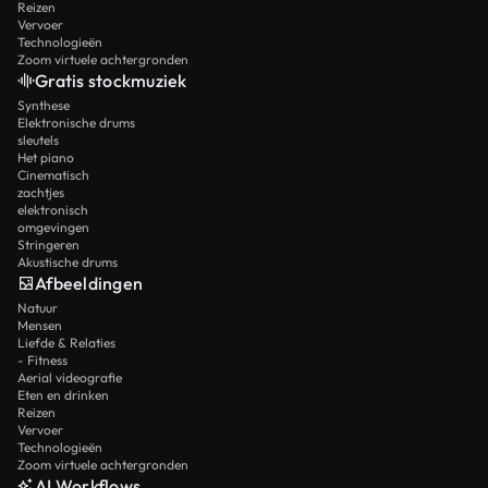
Reizen
Vervoer
Technologieën
Zoom virtuele achtergronden
Gratis stockmuziek
Synthese
Elektronische drums
sleutels
Het piano
Cinematisch
zachtjes
elektronisch
omgevingen
Stringeren
Akustische drums
Afbeeldingen
Natuur
Mensen
Liefde & Relaties
- Fitness
Aerial videografie
Eten en drinken
Reizen
Vervoer
Technologieën
Zoom virtuele achtergronden
AI Workflows