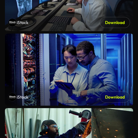
iStock
Download
iStock
Download