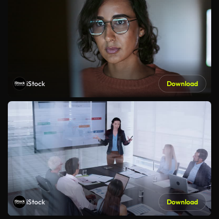
iStock
Download
iStock
Download