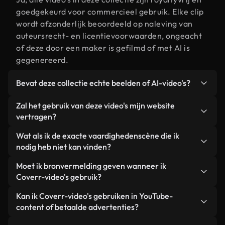
goedgekeurd voor commercieel gebruik. Elke clip
wordt afzonderlijk beoordeeld op naleving van
auteursrecht- en licentievoorwaarden, ongeacht
of deze door een maker is gefilmd of met AI is
gegenereerd.
Bevat deze collectie echte beelden of AI-video's?
Beide. Dit is een hybride bibliotheek die bestaat
Zal het gebruik van deze video's mijn website
uit echte, door mensen gefilmde beelden van
vertragen?
vaardigheden, aangevuld met door AI
Niet als u voor onze geoptimaliseerde versies
Wat als ik de exacte vaardighedenscène die ik
gegenereerde video's. Elke video is duidelijk
kiest. Wij bieden lichtgewicht, webklare formaten
nodig heb niet kan vinden?
gelabeld, zodat je altijd weet wat je gebruikt.
die ontworpen zijn voor gebruik op de
Met Coverr AI Studio maak je direct een video.
Moet ik bronvermelding geven wanneer ik
achtergrond. Zo blijft de kwaliteit hoog, worden de
Beschrijf de scène – bijvoorbeeld "vaardigheden
Coverr-video's gebruik?
laadtijden geminimaliseerd en worden
bij zonsondergang" – en de Studio genereert
statistieken zoals LCP verbeterd.
Naamsvermelding is niet vereist. Alle video's in
Kan ik Coverr-video's gebruiken in YouTube-
binnen enkele seconden een gepersonaliseerde
onze stockbibliotheek zijn royaltyvrij en kunnen
content of betaalde advertenties?
video die voldoet aan onze licentievoorwaarden.
worden gebruikt zonder de maker te vermelden –
Ja. Alle stockbeelden van Coverr kunnen worden