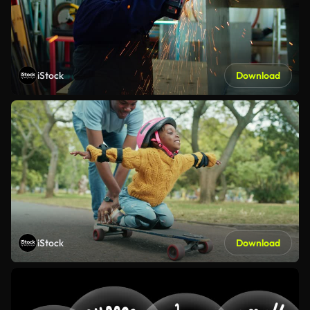
iStock
Download
iStock
Download