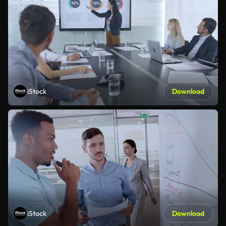
iStock
Download
iStock
Download