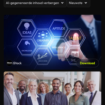
AI-gegenereerde inhoud verbergen
Nieuwste
iStock
Download