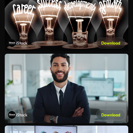
iStock
Download
iStock
Download