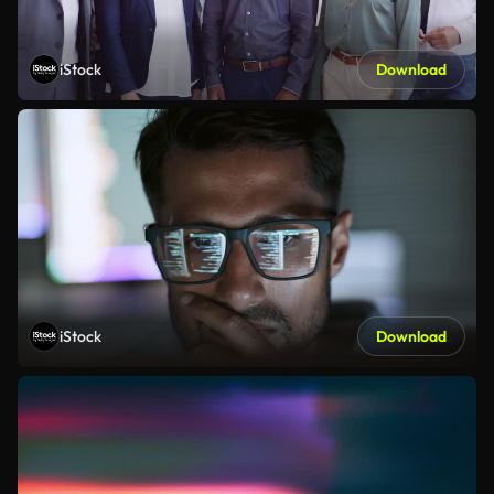
iStock
Download
iStock
Download