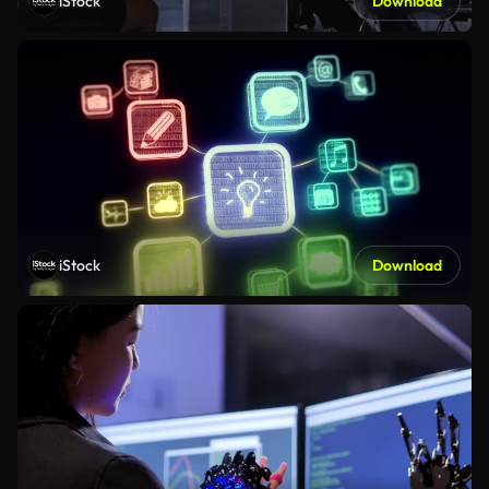
iStock
Download
iStock
Download