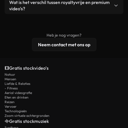
Ja. Je mag onze video's inkorten, bijsnijden of
Wat is het verschil tussen royaltyvrije en premium
een losstaand product.
remixen. Zorg er wel voor dat het eindproduct
video's?
voldoet aan onze licentievoorwaarden en niet als
Royaltyvrije video's bevatten commerciële
onbewerkt stockmateriaal wordt verspreid.
rechten, terwijl premium content exclusieve
beelden, 4K-resolutie en uitgebreidere
Heb je nog vragen?
licentiebescherming omvat.
Neem contact met ons op
Gratis stockvideo’s
Natuur
Mensen
Liefde & Relaties
- Fitness
Aerial videografie
Eten en drinken
Reizen
Vervoer
Technologieën
Zoom virtuele achtergronden
Gratis stockmuziek
Synthese