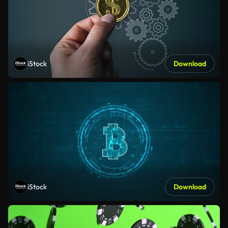
iStock
Download
iStock
Download