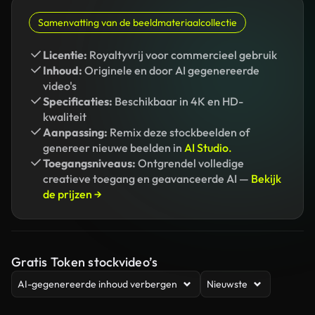
Samenvatting van de beeldmateriaalcollectie
Licentie:
Royaltyvrij voor commercieel gebruik
Inhoud:
Originele en door AI gegenereerde
video's
Specificaties:
Beschikbaar in 4K en HD-
kwaliteit
Aanpassing:
Remix deze stockbeelden of
genereer nieuwe beelden in
AI Studio.
Toegangsniveaus:
Ontgrendel volledige
creatieve toegang en geavanceerde AI —
Bekijk
de prijzen →
Gratis Token stockvideo’s
AI-gegenereerde inhoud verbergen
Nieuwste