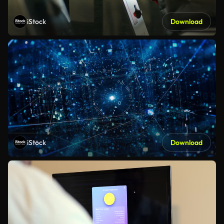
iStock
Download
iStock
Download