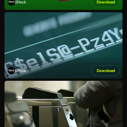
iStock
Download
iStock
Download