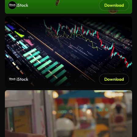
iStock
Download
iStock
Download