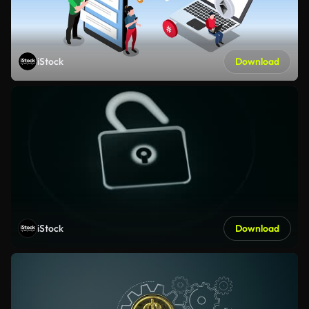
iStock
Download
iStock
Download