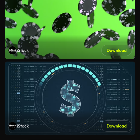
iStock
Download
iStock
Download