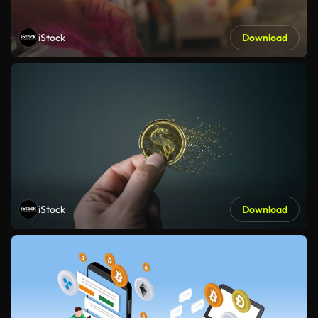
iStock
Download
iStock
Download