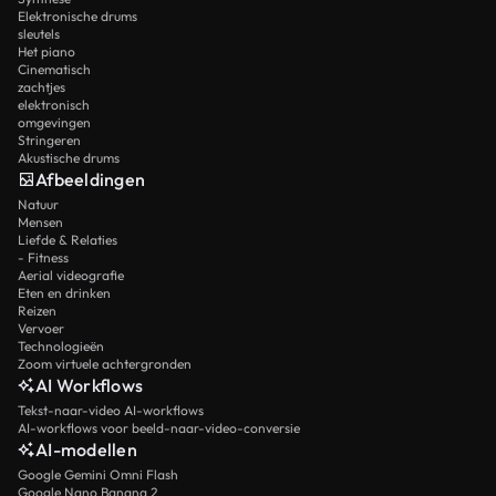
Elektronische drums
sleutels
Het piano
Cinematisch
zachtjes
elektronisch
omgevingen
Stringeren
Akustische drums
Afbeeldingen
Natuur
Mensen
Liefde & Relaties
- Fitness
Aerial videografie
Eten en drinken
Reizen
Vervoer
Technologieën
Zoom virtuele achtergronden
AI Workflows
Tekst-naar-video AI-workflows
AI-workflows voor beeld-naar-video-conversie
AI-modellen
Google Gemini Omni Flash
Google Nano Banana 2