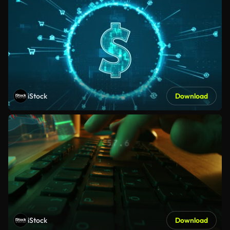
iStock
Download
iStock
Download