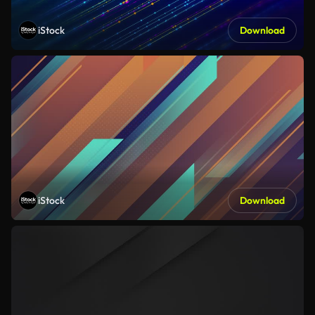
iStock
Download
iStock
Download