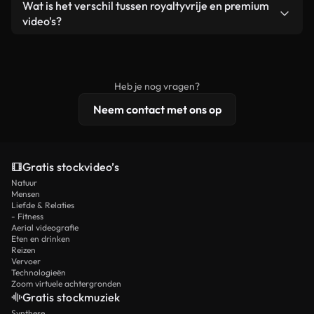
Ja. Je mag onze video's inkorten, bijsnijden of
Wat is het verschil tussen royaltyvrije en premium
een losstaand product.
remixen. Zorg er wel voor dat het eindproduct
video's?
voldoet aan onze licentievoorwaarden en niet als
Royaltyvrije video's bevatten commerciële
onbewerkt stockmateriaal wordt verspreid.
rechten, terwijl premium content exclusieve
beelden, 4K-resolutie en uitgebreidere
Heb je nog vragen?
licentiebescherming omvat.
Neem contact met ons op
Gratis stockvideo’s
Natuur
Mensen
Liefde & Relaties
- Fitness
Aerial videografie
Eten en drinken
Reizen
Vervoer
Technologieën
Zoom virtuele achtergronden
Gratis stockmuziek
Synthese