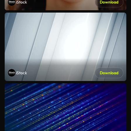
iStock
Download
iStock
Download