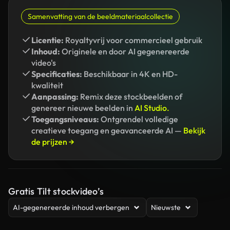
Samenvatting van de beeldmateriaalcollectie
Licentie:
Royaltyvrij voor commercieel gebruik
Inhoud:
Originele en door AI gegenereerde
video's
Specificaties:
Beschikbaar in 4K en HD-
kwaliteit
Aanpassing:
Remix deze stockbeelden of
genereer nieuwe beelden in
AI Studio.
Toegangsniveaus:
Ontgrendel volledige
creatieve toegang en geavanceerde AI —
Bekijk
de prijzen →
Gratis Tilt stockvideo’s
AI-gegenereerde inhoud verbergen
Nieuwste