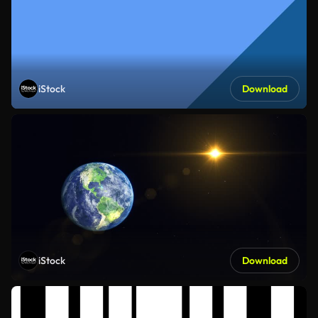
iStock
Download
iStock
Download