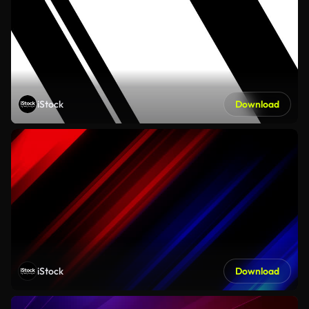
iStock
Download
iStock
Download