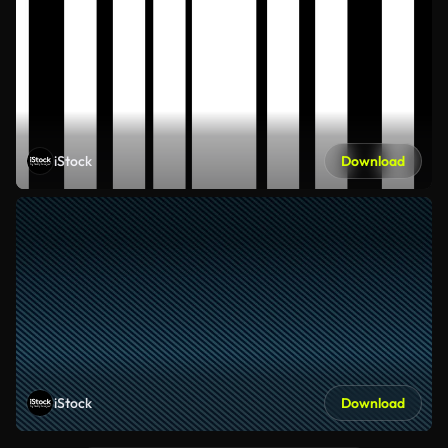
iStock
Download
iStock
Download