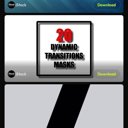
iStock
Download
iStock
Download