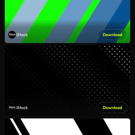
iStock
Download
iStock
Download