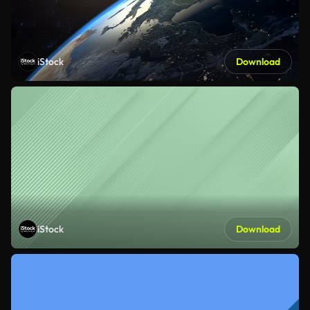
iStock
Download
iStock
Download