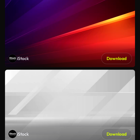
iStock
Download
iStock
Download