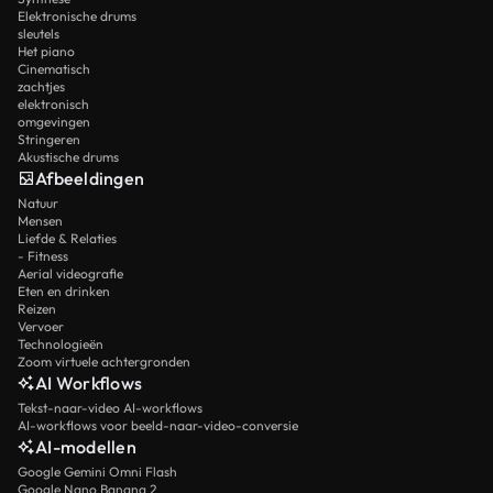
Elektronische drums
sleutels
Het piano
Cinematisch
zachtjes
elektronisch
omgevingen
Stringeren
Akustische drums
Afbeeldingen
Natuur
Mensen
Liefde & Relaties
- Fitness
Aerial videografie
Eten en drinken
Reizen
Vervoer
Technologieën
Zoom virtuele achtergronden
AI Workflows
Tekst-naar-video AI-workflows
AI-workflows voor beeld-naar-video-conversie
AI-modellen
Google Gemini Omni Flash
Google Nano Banana 2