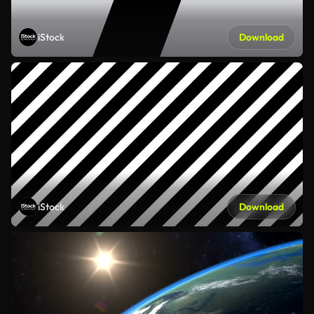
iStock
Download
iStock
Download