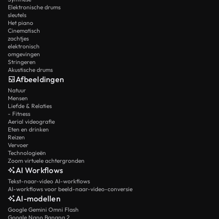
Elektronische drums
sleutels
Het piano
Cinematisch
zachtjes
elektronisch
omgevingen
Stringeren
Akustische drums
Afbeeldingen
Natuur
Mensen
Liefde & Relaties
- Fitness
Aerial videografie
Eten en drinken
Reizen
Vervoer
Technologieën
Zoom virtuele achtergronden
AI Workflows
Tekst-naar-video AI-workflows
AI-workflows voor beeld-naar-video-conversie
AI-modellen
Google Gemini Omni Flash
Google Nano Banana 2