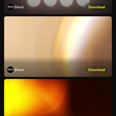
iStock
Download
iStock
Download