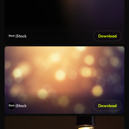
iStock
Download
iStock
Download