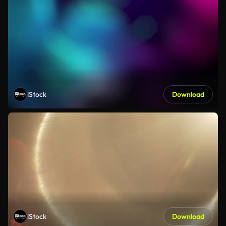
iStock
Download
iStock
Download