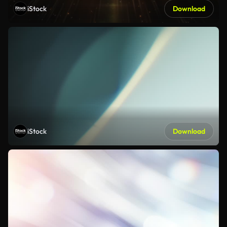
iStock
Download
iStock
Download