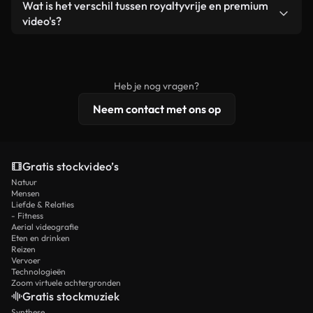
Ja. Je mag onze video's inkorten, bijsnijden of
Wat is het verschil tussen royaltyvrije en premium
een losstaand product.
remixen. Zorg er wel voor dat het eindproduct
video's?
voldoet aan onze licentievoorwaarden en niet als
Royaltyvrije video's bevatten commerciële
onbewerkt stockmateriaal wordt verspreid.
rechten, terwijl premium content exclusieve
beelden, 4K-resolutie en uitgebreidere
Heb je nog vragen?
licentiebescherming omvat.
Neem contact met ons op
Gratis stockvideo’s
Natuur
Mensen
Liefde & Relaties
- Fitness
Aerial videografie
Eten en drinken
Reizen
Vervoer
Technologieën
Zoom virtuele achtergronden
Gratis stockmuziek
Synthese