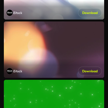
iStock
Download
iStock
Download