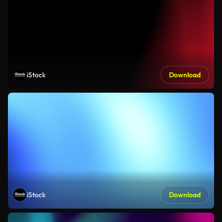
iStock
Download
iStock
Download