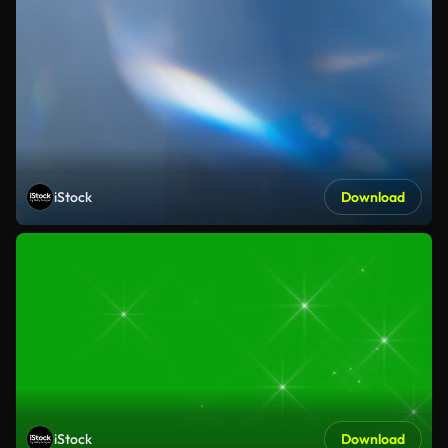
iStock
Download
iStock
Download