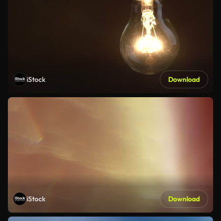
iStock
Download
iStock
Download