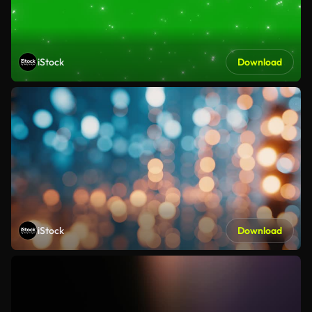
iStock
Download
iStock
Download