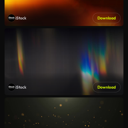
iStock
Download
iStock
Download