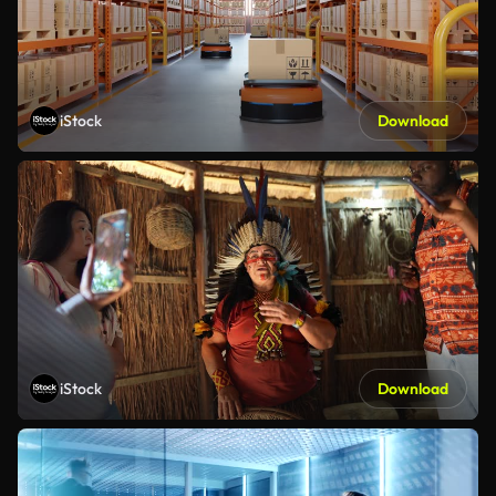
iStock
Download
iStock
Download