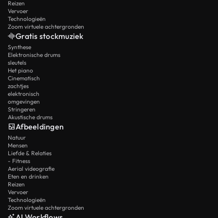
Reizen
Vervoer
Technologieën
Zoom virtuele achtergronden
Gratis stockmuziek
Synthese
Elektronische drums
sleutels
Het piano
Cinematisch
zachtjes
elektronisch
omgevingen
Stringeren
Akustische drums
Afbeeldingen
Natuur
Mensen
Liefde & Relaties
- Fitness
Aerial videografie
Eten en drinken
Reizen
Vervoer
Technologieën
Zoom virtuele achtergronden
AI Workflows