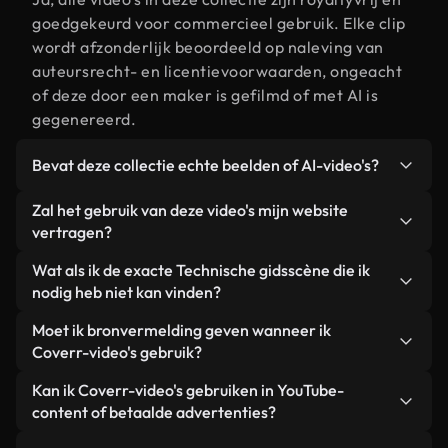
goedgekeurd voor commercieel gebruik. Elke clip
wordt afzonderlijk beoordeeld op naleving van
auteursrecht- en licentievoorwaarden, ongeacht
of deze door een maker is gefilmd of met AI is
gegenereerd.
Bevat deze collectie echte beelden of AI-video's?
Beide. Dit is een hybride bibliotheek die bestaat
Zal het gebruik van deze video's mijn website
uit echte, door mensen gefilmde beelden van
vertragen?
Technische gids, aangevuld met door AI
Niet als u voor onze geoptimaliseerde versies
Wat als ik de exacte Technische gidsscène die ik
gegenereerde video's. Elke video is duidelijk
kiest. Wij bieden lichtgewicht, webklare formaten
nodig heb niet kan vinden?
gelabeld, zodat je altijd weet wat je gebruikt.
die ontworpen zijn voor gebruik op de
Met Coverr AI Studio maak je direct een video.
Moet ik bronvermelding geven wanneer ik
achtergrond. Zo blijft de kwaliteit hoog, worden de
Beschrijf de scène – bijvoorbeeld "Technische gids
Coverr-video's gebruik?
laadtijden geminimaliseerd en worden
bij zonsondergang" – en de Studio genereert
statistieken zoals LCP verbeterd.
Naamsvermelding is niet vereist. Alle video's in
Kan ik Coverr-video's gebruiken in YouTube-
binnen enkele seconden een gepersonaliseerde
onze stockbibliotheek zijn royaltyvrij en kunnen
content of betaalde advertenties?
video die voldoet aan onze licentievoorwaarden.
worden gebruikt zonder de maker te vermelden –
Ja. Alle stockbeelden van Coverr kunnen worden