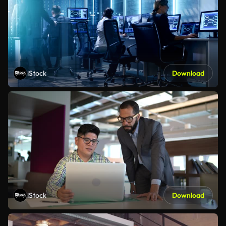
iStock
Download
iStock
Download