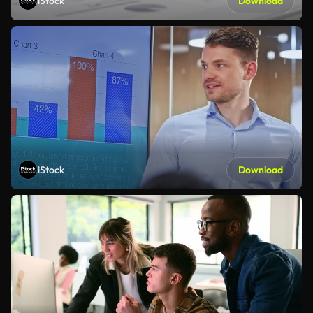
iStock
Download
iStock
Download