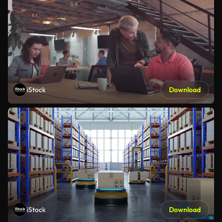
iStock
Download
iStock
Download