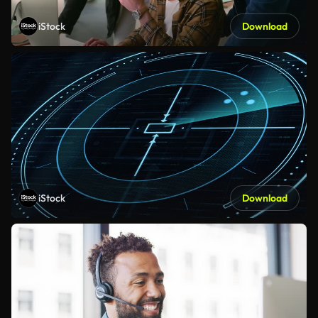
iStock
Download
iStock
Download