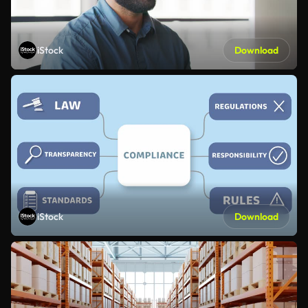
iStock
Download
iStock
Download