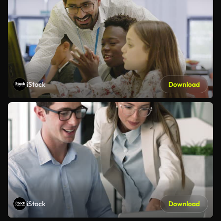
iStock
Download
iStock
Download