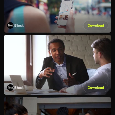
iStock
Download
iStock
Download