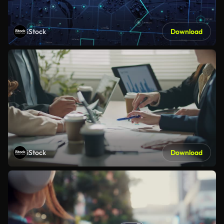
iStock
Download
iStock
Download