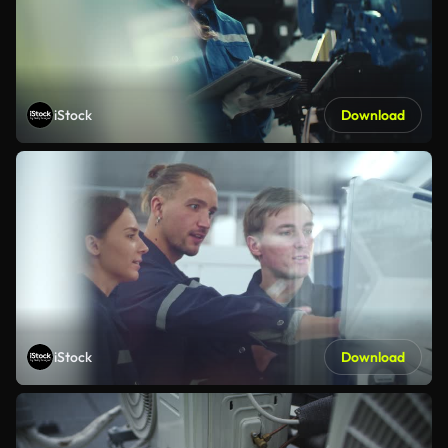
iStock
Download
iStock
Download