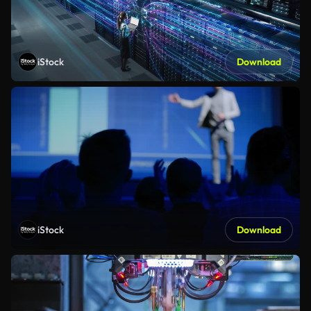
iStock
Download
iStock
Download