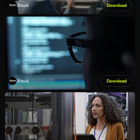
iStock
Download
iStock
Download