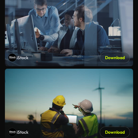
iStock
Download
iStock
Download