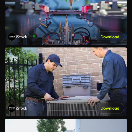
iStock
Download
iStock
Download