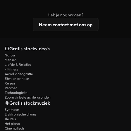
onbewerkt stockmateriaal wordt verspreid.
rechten, terwijl premium content exclusieve
beelden, 4K-resolutie en uitgebreidere
Heb je nog vragen?
licentiebescherming omvat.
Neem contact met ons op
Gratis stockvideo’s
Natuur
Mensen
Liefde & Relaties
- Fitness
Aerial videografie
Eten en drinken
Reizen
Vervoer
Technologieën
Zoom virtuele achtergronden
Gratis stockmuziek
Synthese
Elektronische drums
sleutels
Het piano
Cinematisch