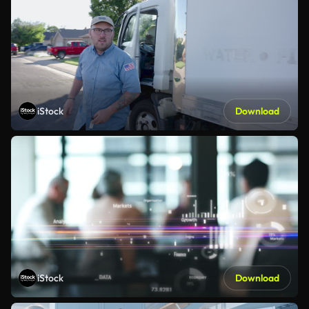
iStock
Download
iStock
Download