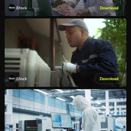
iStock
Download
iStock
Download