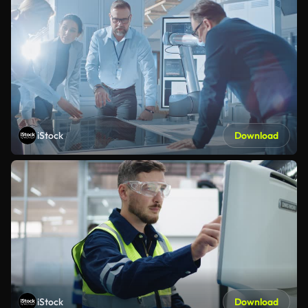
iStock
Download
iStock
Download