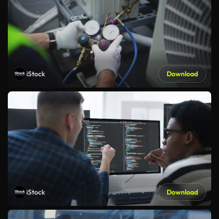
iStock
Download
iStock
Download