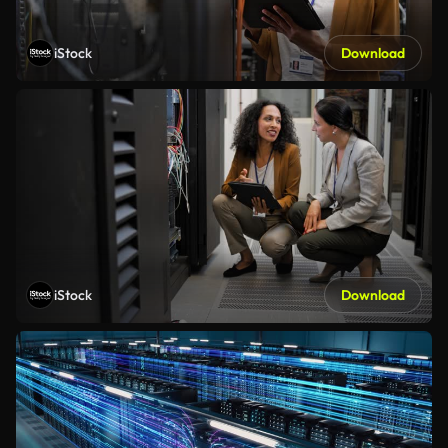
iStock
Download
iStock
Download