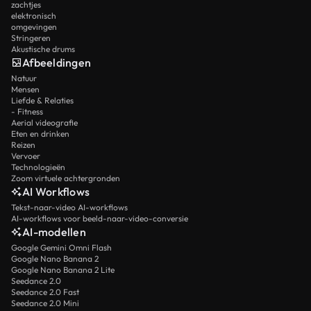
zachtjes
elektronisch
omgevingen
Stringeren
Akustische drums
Afbeeldingen
Natuur
Mensen
Liefde & Relaties
- Fitness
Aerial videografie
Eten en drinken
Reizen
Vervoer
Technologieën
Zoom virtuele achtergronden
AI Workflows
Tekst-naar-video AI-workflows
AI-workflows voor beeld-naar-video-conversie
AI-modellen
Google Gemini Omni Flash
Google Nano Banana 2
Google Nano Banana 2 Lite
Seedance 2.0
Seedance 2.0 Fast
Seedance 2.0 Mini