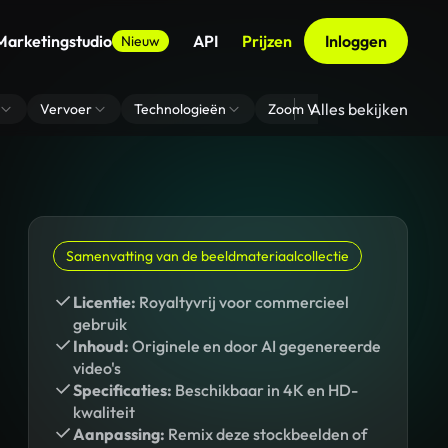
Marketingstudio
API
Prijzen
Inloggen
Nieuw
Alles bekijken
Vervoer
Technologieën
Zoom Virtuele Achtergrond
Samenvatting van de beeldmateriaalcollectie
Licentie:
Royaltyvrij voor commercieel
gebruik
Inhoud:
Originele en door AI gegenereerde
video's
Specificaties:
Beschikbaar in 4K en HD-
kwaliteit
Aanpassing:
Remix deze stockbeelden of