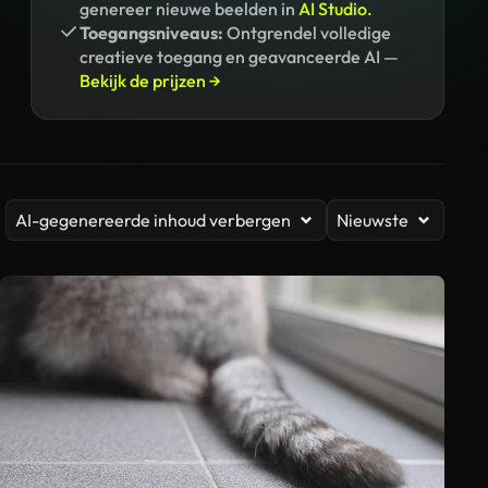
genereer nieuwe beelden in
AI Studio.
Toegangsniveaus:
Ontgrendel volledige
creatieve toegang en geavanceerde AI —
Bekijk de prijzen →
AI-gegenereerde inhoud verbergen
Nieuwste