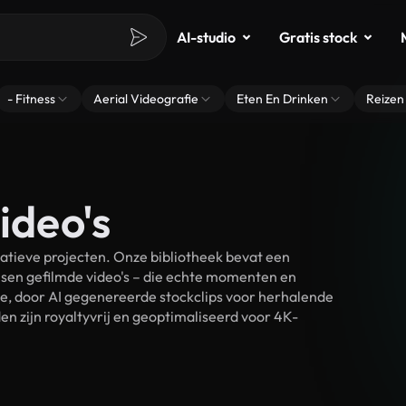
AI-studio
Gratis stock
- Fitness
Aerial Videografie
Eten En Drinken
Reizen
ideo's
atieve projecten. Onze bibliotheek bevat een
sen gefilmde video's – die echte momenten en
ke, door AI gegenereerde stockclips voor herhalende
n zijn royaltyvrij en geoptimaliseerd voor 4K-