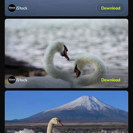
iStock
Download
iStock
Download