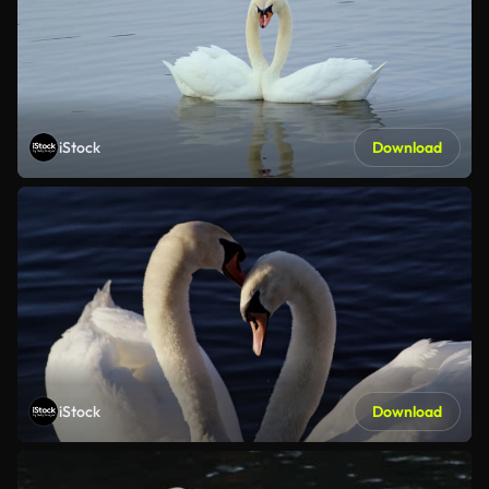
iStock
Download
iStock
Download