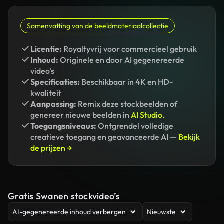
Samenvatting van de beeldmateriaalcollectie
Licentie:
Royaltyvrij voor commercieel gebruik
Inhoud:
Originele en door AI gegenereerde
video's
Specificaties:
Beschikbaar in 4K en HD-
kwaliteit
Aanpassing:
Remix deze stockbeelden of
genereer nieuwe beelden in
AI Studio.
Toegangsniveaus:
Ontgrendel volledige
creatieve toegang en geavanceerde AI —
Bekijk
de prijzen →
Gratis Swanen stockvideo’s
AI-gegenereerde inhoud verbergen
Nieuwste