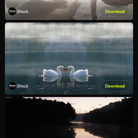
iStock
Download
iStock
Download