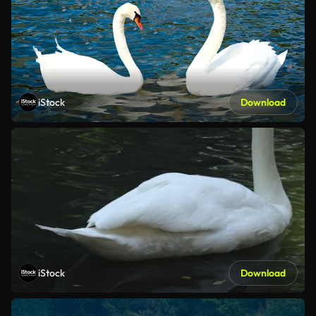
iStock
Download
iStock
Download