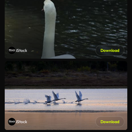
iStock
Download
iStock
Download