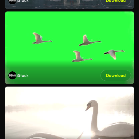
iStock
Download
iStock
Download