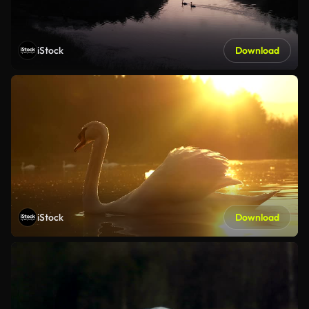
iStock
Download
iStock
Download