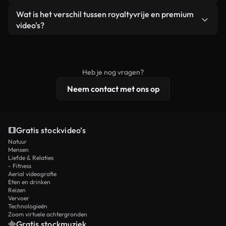
zelf niet doorverkoopt of opnieuw distribueert als
Je krijgt schoon, direct bruikbaar beeldmateriaal.
Ja. Je mag onze video's inkorten, bijsnijden of
Wat is het verschil tussen royaltyvrije en premium
een losstaand product.
remixen. Zorg er wel voor dat het eindproduct
video's?
voldoet aan onze licentievoorwaarden en niet als
Royaltyvrije video's bevatten commerciële
onbewerkt stockmateriaal wordt verspreid.
rechten, terwijl premium content exclusieve
beelden, 4K-resolutie en uitgebreidere
Heb je nog vragen?
licentiebescherming omvat.
Neem contact met ons op
Gratis stockvideo’s
Natuur
Mensen
Liefde & Relaties
- Fitness
Aerial videografie
Eten en drinken
Reizen
Vervoer
Technologieën
Zoom virtuele achtergronden
Gratis stockmuziek