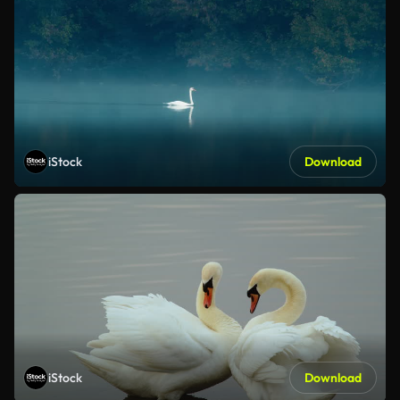
iStock
Download
iStock
Download