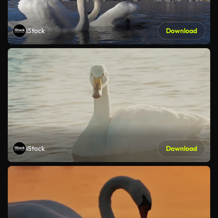
iStock
Download
iStock
Download