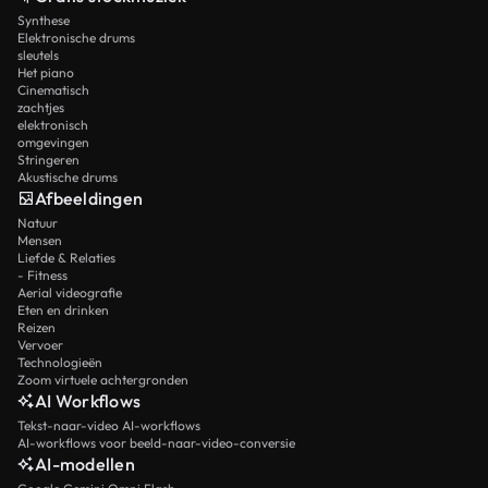
Synthese
Elektronische drums
sleutels
Het piano
Cinematisch
zachtjes
elektronisch
omgevingen
Stringeren
Akustische drums
Afbeeldingen
Natuur
Mensen
Liefde & Relaties
- Fitness
Aerial videografie
Eten en drinken
Reizen
Vervoer
Technologieën
Zoom virtuele achtergronden
AI Workflows
Tekst-naar-video AI-workflows
AI-workflows voor beeld-naar-video-conversie
AI-modellen