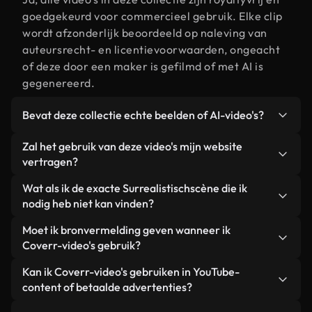
goedgekeurd voor commercieel gebruik. Elke clip
wordt afzonderlijk beoordeeld op naleving van
auteursrecht- en licentievoorwaarden, ongeacht
of deze door een maker is gefilmd of met AI is
gegenereerd.
Bevat deze collectie echte beelden of AI-video's?
Beide. Dit is een hybride bibliotheek die bestaat
Zal het gebruik van deze video's mijn website
uit echte, door mensen gefilmde beelden van
vertragen?
Surrealistisch, aangevuld met door AI
Niet als u voor onze geoptimaliseerde versies
Wat als ik de exacte Surrealistischscène die ik
gegenereerde video's. Elke video is duidelijk
kiest. Wij bieden lichtgewicht, webklare formaten
nodig heb niet kan vinden?
gelabeld, zodat je altijd weet wat je gebruikt.
die ontworpen zijn voor gebruik op de
Met Coverr AI Studio maak je direct een video.
Moet ik bronvermelding geven wanneer ik
achtergrond. Zo blijft de kwaliteit hoog, worden de
Beschrijf de scène – bijvoorbeeld "Surrealistisch
Coverr-video's gebruik?
laadtijden geminimaliseerd en worden
bij zonsondergang" – en de Studio genereert
statistieken zoals LCP verbeterd.
Naamsvermelding is niet vereist. Alle video's in
Kan ik Coverr-video's gebruiken in YouTube-
binnen enkele seconden een gepersonaliseerde
onze stockbibliotheek zijn royaltyvrij en kunnen
content of betaalde advertenties?
video die voldoet aan onze licentievoorwaarden.
worden gebruikt zonder de maker te vermelden –
Ja. Alle stockbeelden van Coverr kunnen worden