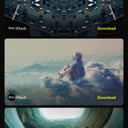
iStock
Download
iStock
Download