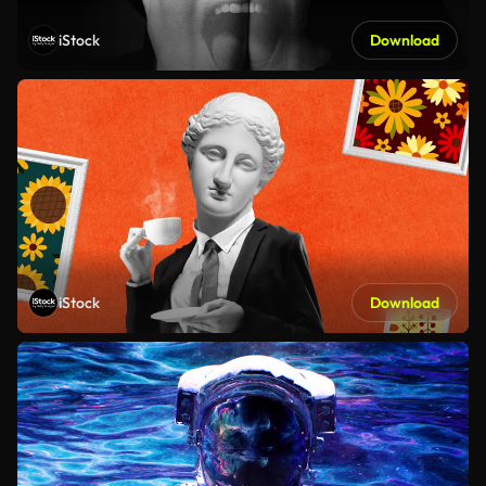
iStock
Download
iStock
Download