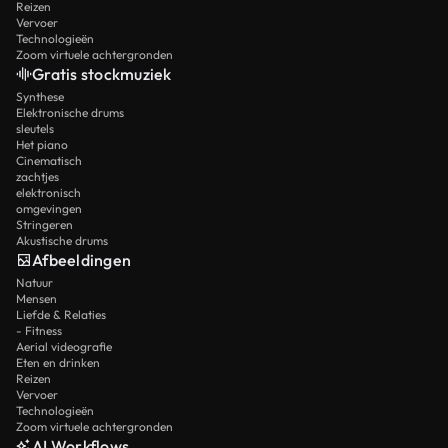
Reizen
Vervoer
Technologieën
Zoom virtuele achtergronden
Gratis stockmuziek
Synthese
Elektronische drums
sleutels
Het piano
Cinematisch
zachtjes
elektronisch
omgevingen
Stringeren
Akustische drums
Afbeeldingen
Natuur
Mensen
Liefde & Relaties
- Fitness
Aerial videografie
Eten en drinken
Reizen
Vervoer
Technologieën
Zoom virtuele achtergronden
AI Workflows