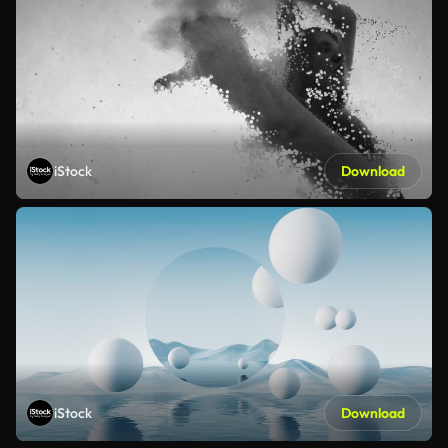
iStock
Download
iStock
Download