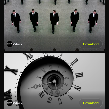
iStock
Download
iStock
Download