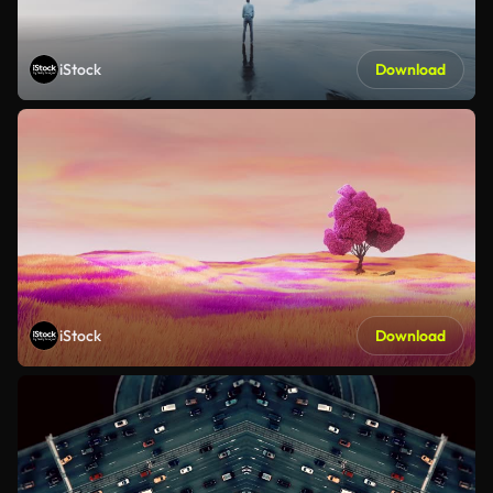
iStock
Download
iStock
Download