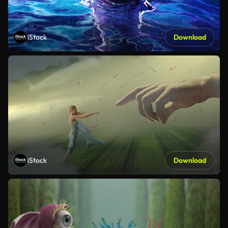
iStock
Download
iStock
Download