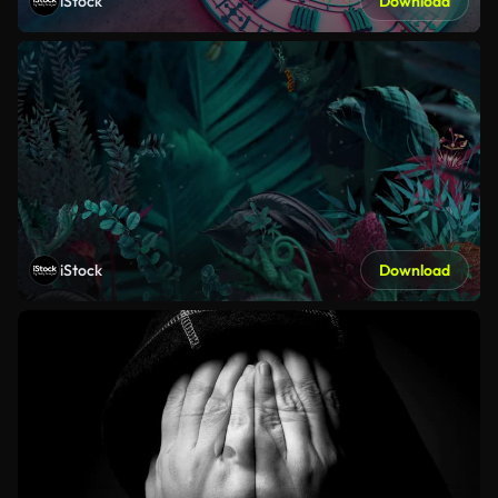
iStock
Download
iStock
Download