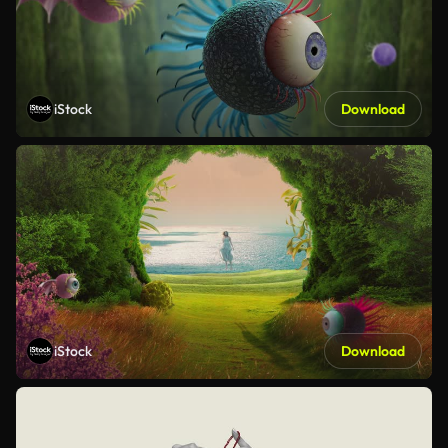
iStock
Download
iStock
Download