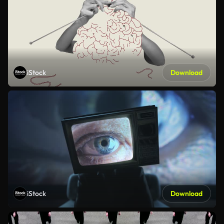
iStock
Download
iStock
Download