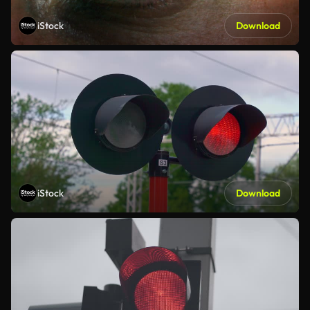
iStock
Download
iStock
Download