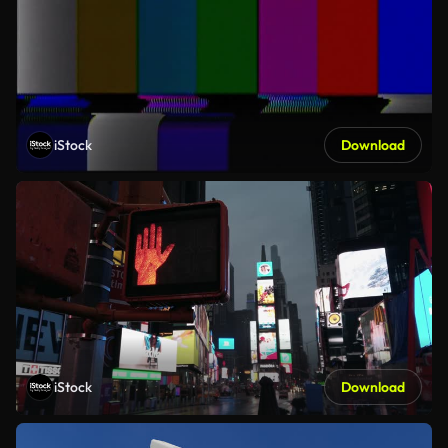
iStock
Download
iStock
Download