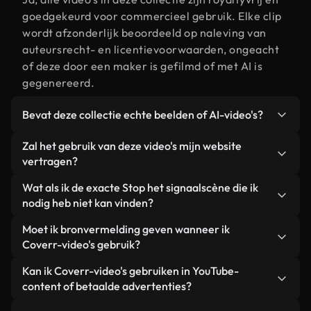
goedgekeurd voor commercieel gebruik. Elke clip
wordt afzonderlijk beoordeeld op naleving van
auteursrecht- en licentievoorwaarden, ongeacht
of deze door een maker is gefilmd of met AI is
gegenereerd.
Bevat deze collectie echte beelden of AI-video's?
Beide. Dit is een hybride bibliotheek die bestaat
Zal het gebruik van deze video's mijn website
uit echte, door mensen gefilmde beelden van Stop
vertragen?
het signaal, aangevuld met door AI gegenereerde
Niet als u voor onze geoptimaliseerde versies
Wat als ik de exacte Stop het signaalscène die ik
video's. Elke video is duidelijk gelabeld, zodat je
kiest. Wij bieden lichtgewicht, webklare formaten
nodig heb niet kan vinden?
altijd weet wat je gebruikt.
die ontworpen zijn voor gebruik op de
Met Coverr AI Studio maak je direct een video.
Moet ik bronvermelding geven wanneer ik
achtergrond. Zo blijft de kwaliteit hoog, worden de
Beschrijf de scène – bijvoorbeeld "Stop het signaal
Coverr-video's gebruik?
laadtijden geminimaliseerd en worden
bij zonsondergang" – en de Studio genereert
statistieken zoals LCP verbeterd.
Naamsvermelding is niet vereist. Alle video's in
Kan ik Coverr-video's gebruiken in YouTube-
binnen enkele seconden een gepersonaliseerde
onze stockbibliotheek zijn royaltyvrij en kunnen
content of betaalde advertenties?
video die voldoet aan onze licentievoorwaarden.
worden gebruikt zonder de maker te vermelden –
Ja. Alle stockbeelden van Coverr kunnen worden