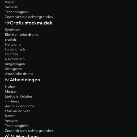
Reizen
Vervoer
Technologieën
Zoom virtuele achtergronden
Gratis stockmuziek
Synthese
Elektronische drums
sleutels
Het piano
Cinematisch
zachtjes
elektronisch
omgevingen
Stringeren
Akustische drums
Afbeeldingen
Natuur
Mensen
Liefde & Relaties
- Fitness
Aerial videografie
Eten en drinken
Reizen
Vervoer
Technologieën
Zoom virtuele achtergronden
AI Workflows