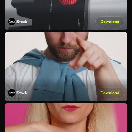
iStock
Download
iStock
Download