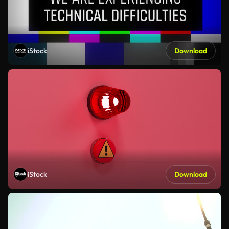
iStock
Download
iStock
Download