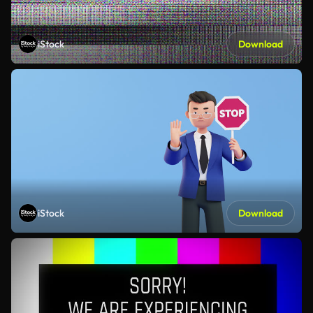
iStock
Download
iStock
Download