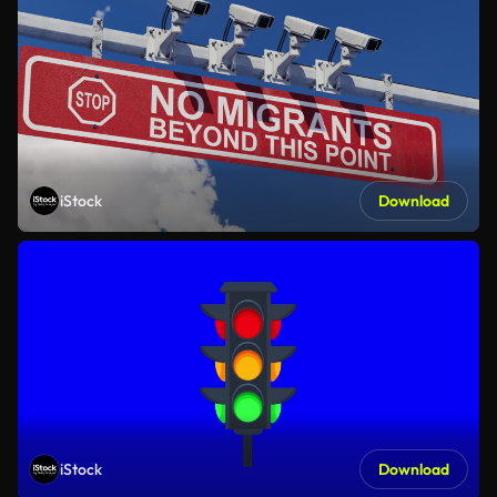
iStock
Download
iStock
Download