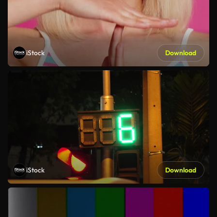
iStock
Download
iStock
Download