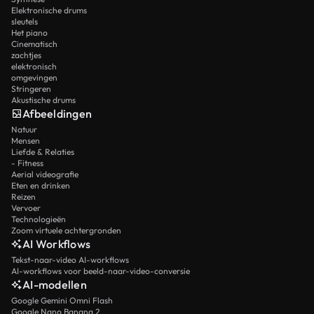
Elektronische drums
sleutels
Het piano
Cinematisch
zachtjes
elektronisch
omgevingen
Stringeren
Akustische drums
Afbeeldingen
Natuur
Mensen
Liefde & Relaties
- Fitness
Aerial videografie
Eten en drinken
Reizen
Vervoer
Technologieën
Zoom virtuele achtergronden
AI Workflows
Tekst-naar-video AI-workflows
AI-workflows voor beeld-naar-video-conversie
AI-modellen
Google Gemini Omni Flash
Google Nano Banana 2