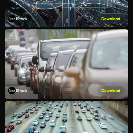
iStock
Download
iStock
Download