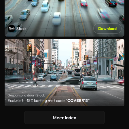
iStock
Download
Gesponsord door iStock
Exclusief: -15% korting met code
"COVERR15"
Meer laden