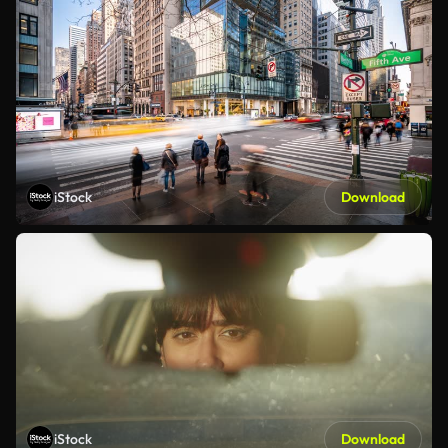
iStock
Download
iStock
Download