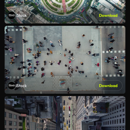
iStock
Download
iStock
Download