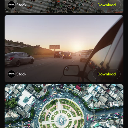
iStock
Download
iStock
Download