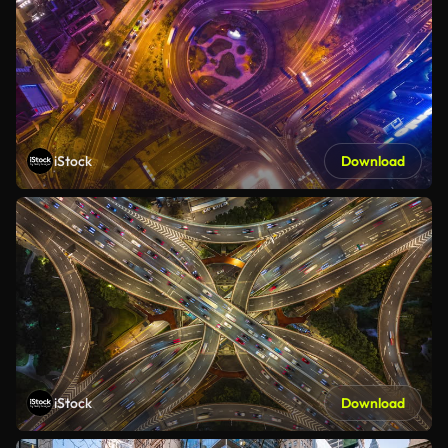
iStock
Download
iStock
Download