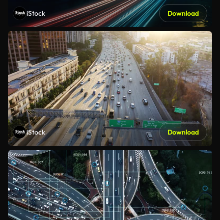
iStock
Download
iStock
Download