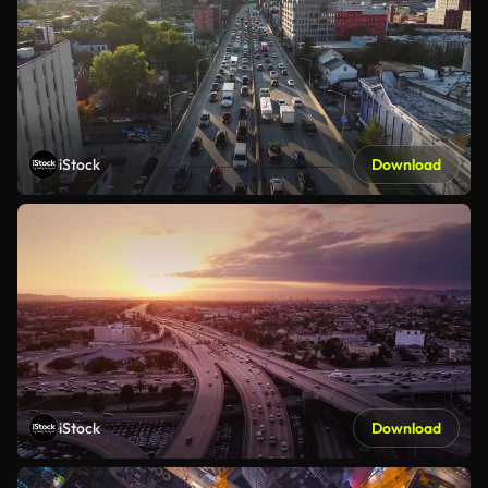
iStock
Download
iStock
Download