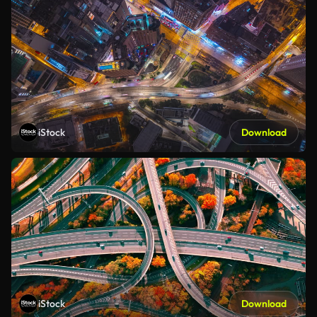
iStock
Download
iStock
Download