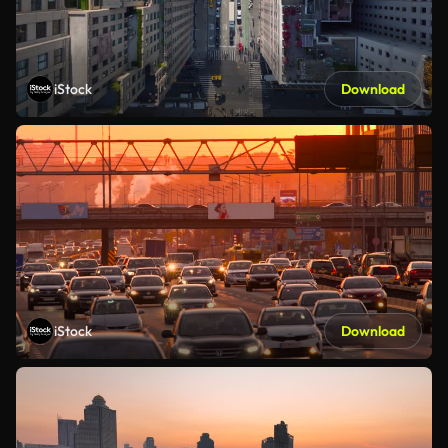
iStock
Download
iStock
Download