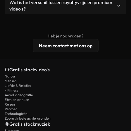
Ja. Je mag onze video's inkorten, bijsnijden of
Wat is het verschil tussen royaltyvrije en premium
een losstaand product.
remixen. Zorg er wel voor dat het eindproduct
video's?
voldoet aan onze licentievoorwaarden en niet als
Royaltyvrije video's bevatten commerciële
onbewerkt stockmateriaal wordt verspreid.
rechten, terwijl premium content exclusieve
beelden, 4K-resolutie en uitgebreidere
Heb je nog vragen?
licentiebescherming omvat.
Neem contact met ons op
Gratis stockvideo’s
Natuur
Mensen
Liefde & Relaties
- Fitness
Aerial videografie
Eten en drinken
Reizen
Vervoer
Technologieën
Zoom virtuele achtergronden
Gratis stockmuziek
Synthese