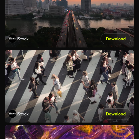
iStock
Download
iStock
Download