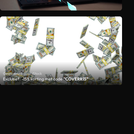
Gesponsord door iStock
Exclusief: -15% korting met code
"COVERR15"