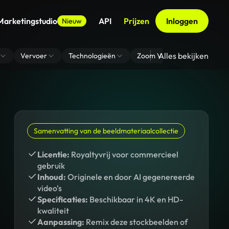
Marketingstudio
API
Prijzen
Inloggen
Nieuw
Alles bekijken
Vervoer
Technologieën
Zoom Virtuele Achtergrond
Samenvatting van de beeldmateriaalcollectie
Licentie:
Royaltyvrij voor commercieel
gebruik
Inhoud:
Originele en door AI gegenereerde
video's
Specificaties:
Beschikbaar in 4K en HD-
kwaliteit
Aanpassing:
Remix deze stockbeelden of