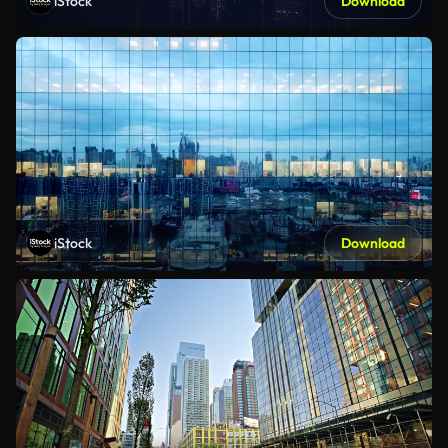
iStock
Download
iStock
Download