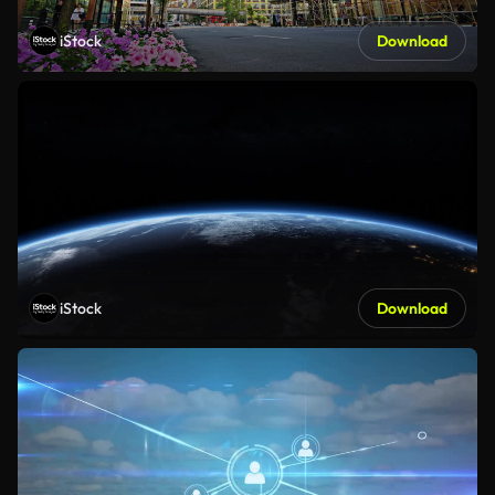
iStock
Download
iStock
Download