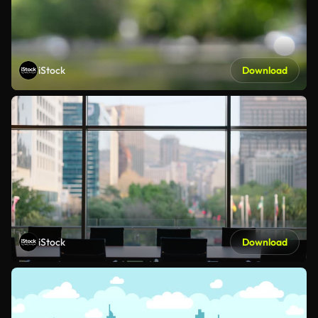
iStock
Download
iStock
Download