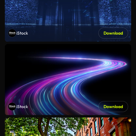
iStock
Download
iStock
Download