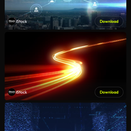
iStock
Download
iStock
Download