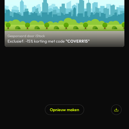
Gesponsord door iStock
Exclusief: -15% korting met code
"COVERR15"
Opnieuw maken