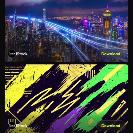
iStock
Download
iStock
Download