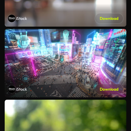
iStock
Download
iStock
Download