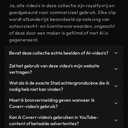
Ja, alle video's in deze collectie zijn royaltyvrij en
goedgekeurd voor commercieel gebruik. Elke clip
wordt afzonderlijk beoordeeld op naleving van
auteursrecht- en licentievoorwaarden, ongeacht
of deze door een maker is gefilmd of met AI is
gegenereerd.
Bevat deze collectie echte beelden of AI-video's?
Beide. Dit is een hybride bibliotheek die bestaat
Zal het gebruik van deze video's mijn website
uit echte, door mensen gefilmde beelden van Stad
vertragen?
achtergrond, aangevuld met door AI
Niet als u voor onze geoptimaliseerde versies
Wat als ik de exacte Stad achtergrondscène die ik
gegenereerde video's. Elke video is duidelijk
kiest. Wij bieden lichtgewicht, webklare formaten
nodig heb niet kan vinden?
gelabeld, zodat je altijd weet wat je gebruikt.
die ontworpen zijn voor gebruik op de
Met Coverr AI Studio maak je direct een video.
Moet ik bronvermelding geven wanneer ik
achtergrond. Zo blijft de kwaliteit hoog, worden de
Beschrijf de scène – bijvoorbeeld "Stad
Coverr-video's gebruik?
laadtijden geminimaliseerd en worden
achtergrond bij zonsondergang" – en de Studio
statistieken zoals LCP verbeterd.
Naamsvermelding is niet vereist. Alle video's in
Kan ik Coverr-video's gebruiken in YouTube-
genereert binnen enkele seconden een
onze stockbibliotheek zijn royaltyvrij en kunnen
content of betaalde advertenties?
gepersonaliseerde video die voldoet aan onze