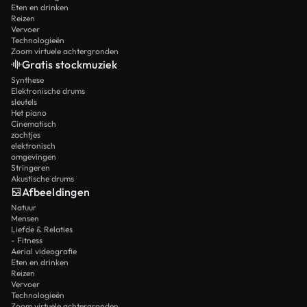
Eten en drinken
Reizen
Vervoer
Technologieën
Zoom virtuele achtergronden
Gratis stockmuziek
Synthese
Elektronische drums
sleutels
Het piano
Cinematisch
zachtjes
elektronisch
omgevingen
Stringeren
Akustische drums
Afbeeldingen
Natuur
Mensen
Liefde & Relaties
- Fitness
Aerial videografie
Eten en drinken
Reizen
Vervoer
Technologieën
Zoom virtuele achtergronden