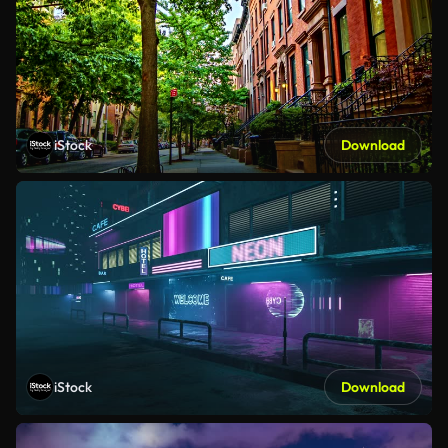
iStock
Download
iStock
Download