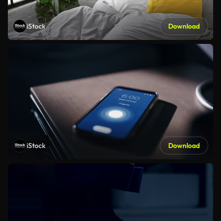
iStock
Download
iStock
Download