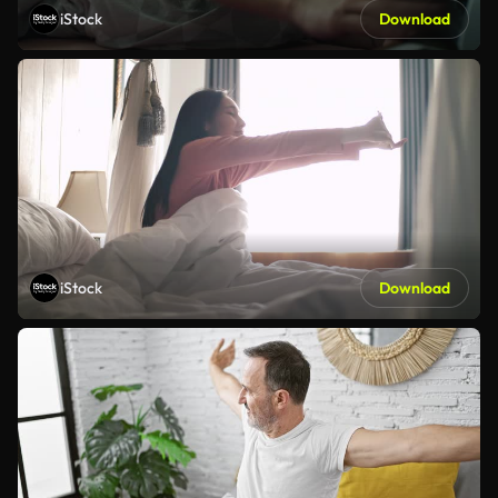
iStock
Download
iStock
Download