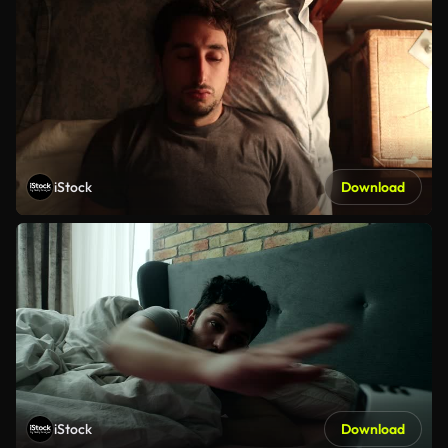
iStock
Download
iStock
Download