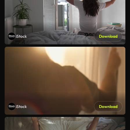
iStock
Download
iStock
Download