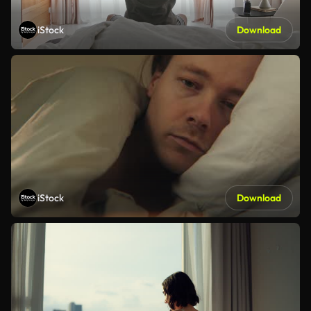
iStock
Download
iStock
Download