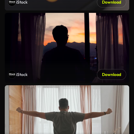
iStock
Download
iStock
Download