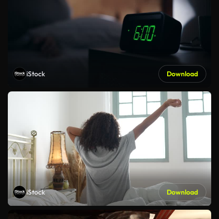
iStock
Download
iStock
Download