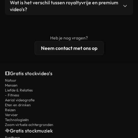
Ja. Je mag onze video's inkorten, bijsnijden of
Wat is het verschil tussen royaltyvrije en premium
een losstaand product.
remixen. Zorg er wel voor dat het eindproduct
video's?
voldoet aan onze licentievoorwaarden en niet als
Royaltyvrije video's bevatten commerciële
onbewerkt stockmateriaal wordt verspreid.
rechten, terwijl premium content exclusieve
beelden, 4K-resolutie en uitgebreidere
Heb je nog vragen?
licentiebescherming omvat.
Neem contact met ons op
Gratis stockvideo’s
Natuur
Mensen
Liefde & Relaties
- Fitness
Aerial videografie
Eten en drinken
Reizen
Vervoer
Technologieën
Zoom virtuele achtergronden
Gratis stockmuziek
Synthese