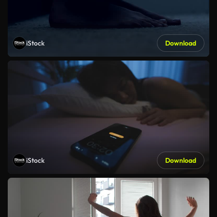
iStock
Download
iStock
Download