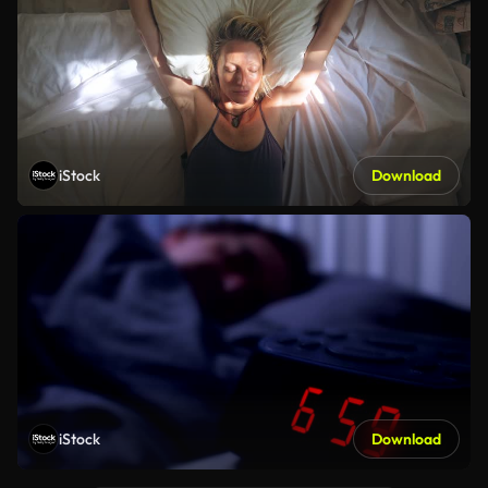
iStock
Download
iStock
Download