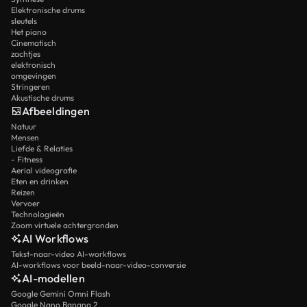
Elektronische drums
sleutels
Het piano
Cinematisch
zachtjes
elektronisch
omgevingen
Stringeren
Akustische drums
Afbeeldingen
Natuur
Mensen
Liefde & Relaties
- Fitness
Aerial videografie
Eten en drinken
Reizen
Vervoer
Technologieën
Zoom virtuele achtergronden
AI Workflows
Tekst-naar-video AI-workflows
AI-workflows voor beeld-naar-video-conversie
AI-modellen
Google Gemini Omni Flash
Google Nano Banana 2