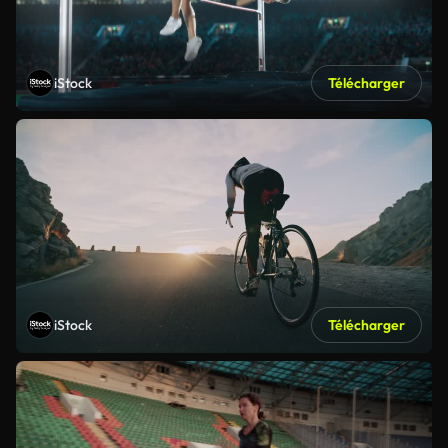
iStock
Télécharger
iStock
Télécharger