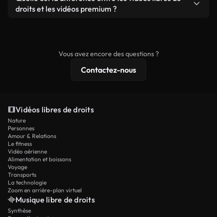
prêtes à l'emploi.
remixer nos vidéos. Assurez-vous simplement que
droits et les vidéos premium ?
le produit final respecte notre licence et ne soit
Les vidéos libres de droits incluent les droits
pas redistribué en tant que contenu libre de droits.
commerciaux, tandis que le contenu premium
comprend des séquences exclusives, une
Vous avez encore des questions ?
résolution 4K et des protections de licence
Contactez-nous
étendues.
Vidéos libres de droits
Nature
Personnes
Amour & Relations
Le fitness
Vidéo aérienne
Alimentation et boissons
Voyage
Transports
La technologie
Zoom en arrière-plan virtuel
Musique libre de droits
Synthèse