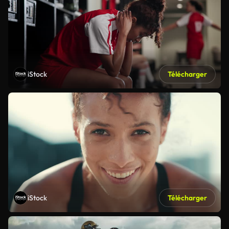
iStock
Télécharger
iStock
Télécharger