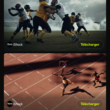
iStock
Télécharger
iStock
Télécharger