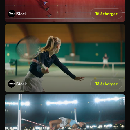
iStock
Télécharger
iStock
Télécharger