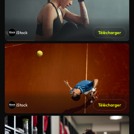
iStock
Télécharger
iStock
Télécharger