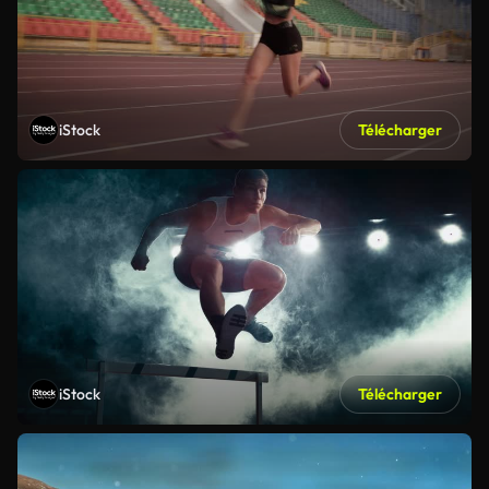
iStock
Télécharger
iStock
Télécharger