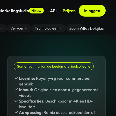
Marketingstudio
API
Prijzen
Inloggen
Nieuw
Alles bekijken
Vervoer
Technologieën
Zoom Virtuele Achtergrond
Samenvatting van de beeldmateriaalcollectie
Licentie:
Royaltyvrij voor commercieel
gebruik
Inhoud:
Originele en door AI gegenereerde
video's
Specificaties:
Beschikbaar in 4K en HD-
kwaliteit
Aanpassing:
Remix deze stockbeelden of