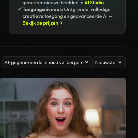
genereer nieuwe beelden in
AI Studio.
Toegangsniveaus:
Ontgrendel volledige
creatieve toegang en geavanceerde AI —
Bekijk de prijzen →
AI-gegenereerde inhoud verbergen
Nieuwste