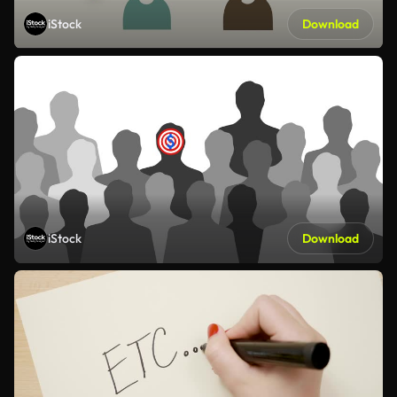
iStock
Download
iStock
Download