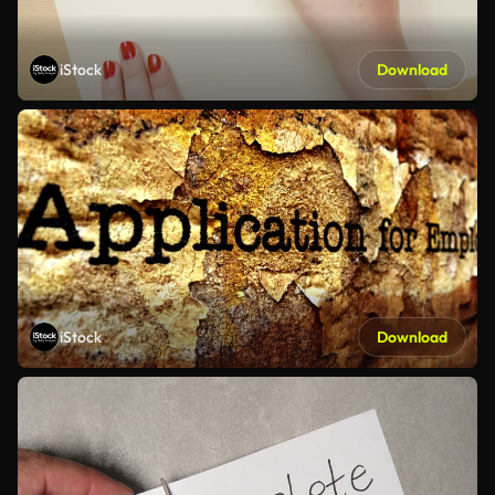
iStock
Download
iStock
Download