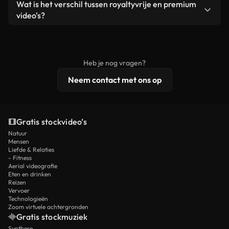
Ja. Je mag onze video's inkorten, bijsnijden of
Wat is het verschil tussen royaltyvrije en premium
een losstaand product.
remixen. Zorg er wel voor dat het eindproduct
video's?
voldoet aan onze licentievoorwaarden en niet als
Royaltyvrije video's bevatten commerciële
onbewerkt stockmateriaal wordt verspreid.
rechten, terwijl premium content exclusieve
beelden, 4K-resolutie en uitgebreidere
Heb je nog vragen?
licentiebescherming omvat.
Neem contact met ons op
Gratis stockvideo’s
Natuur
Mensen
Liefde & Relaties
- Fitness
Aerial videografie
Eten en drinken
Reizen
Vervoer
Technologieën
Zoom virtuele achtergronden
Gratis stockmuziek
Synthese