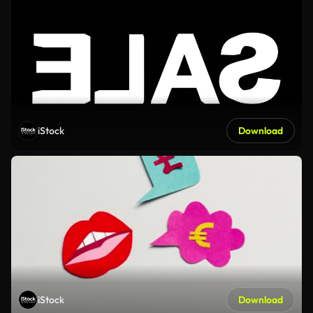
iStock
Download
iStock
Download