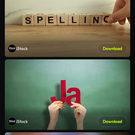
iStock
Download
iStock
Download