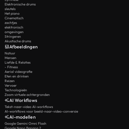
Elektronische drums
sleutels
Het piano
Cinematisch
zachtjes
elektronisch
omgevingen
Stringeren
Akustische drums
Afbeeldingen
Natuur
Mensen
Liefde & Relaties
- Fitness
Aerial videografie
Eten en drinken
Reizen
Vervoer
Technologieën
Zoom virtuele achtergronden
AI Workflows
Tekst-naar-video AI-workflows
AI-workflows voor beeld-naar-video-conversie
AI-modellen
Google Gemini Omni Flash
Google Nano Banana 2