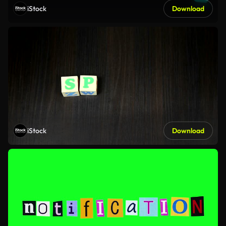
iStock
Download
iStock
Download