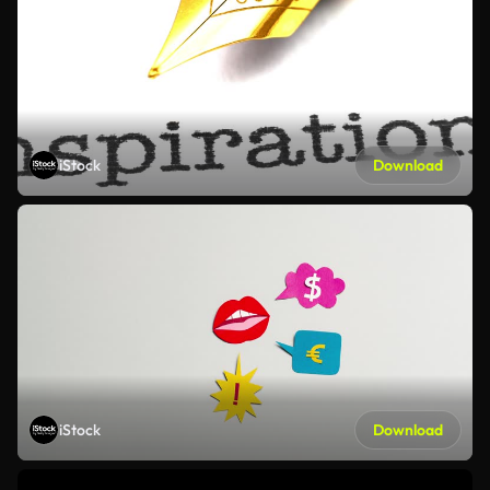
iStock
Download
iStock
Download