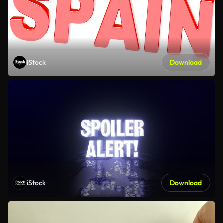
iStock
Download
iStock
Download