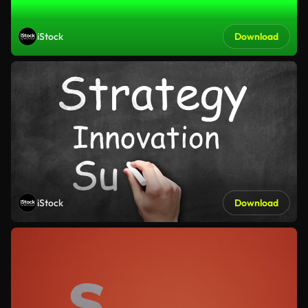
iStock
Download
iStock
Download