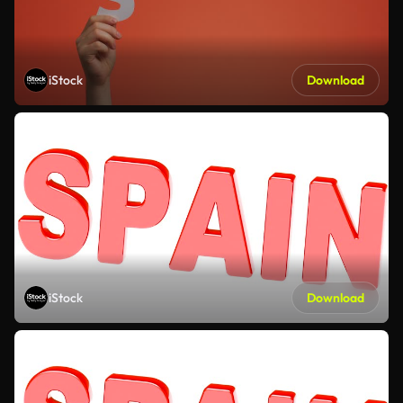
iStock
Download
iStock
Download