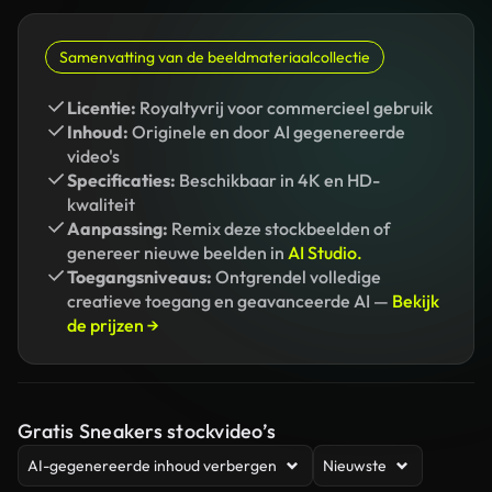
Samenvatting van de beeldmateriaalcollectie
Licentie:
Royaltyvrij voor commercieel gebruik
Inhoud:
Originele en door AI gegenereerde
video's
Specificaties:
Beschikbaar in 4K en HD-
kwaliteit
Aanpassing:
Remix deze stockbeelden of
genereer nieuwe beelden in
AI Studio.
Toegangsniveaus:
Ontgrendel volledige
creatieve toegang en geavanceerde AI —
Bekijk
de prijzen →
Gratis Sneakers stockvideo’s
AI-gegenereerde inhoud verbergen
Nieuwste