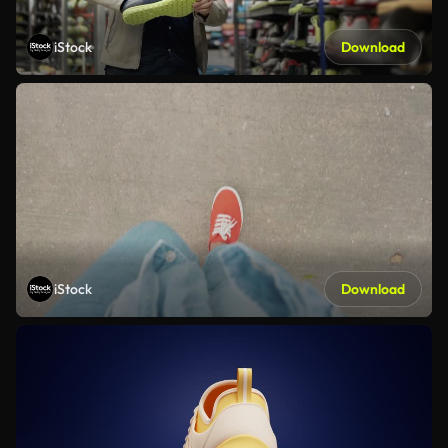
iStock
Download
iStock
Download