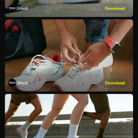
iStock
Download
iStock
Download