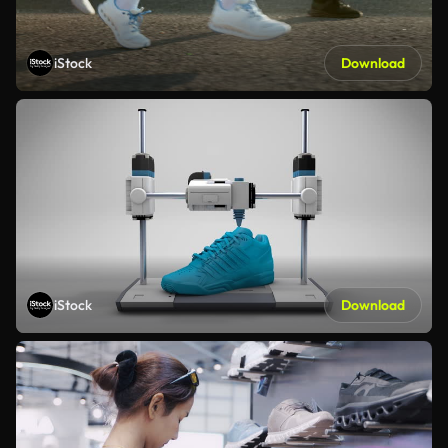
iStock
Download
iStock
Download