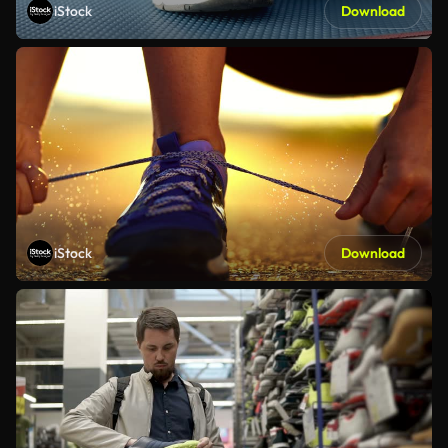
iStock
Download
iStock
Download