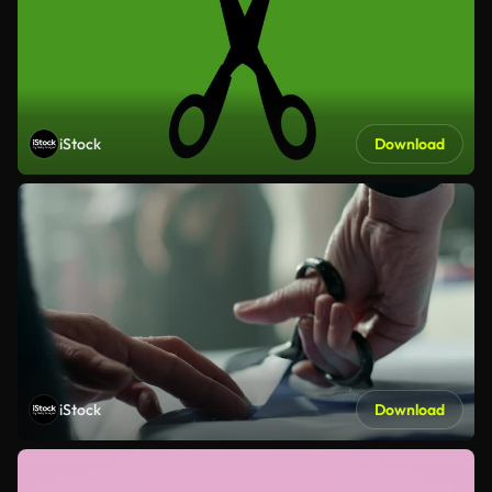
iStock
Download
iStock
Download