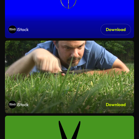
iStock
Download
iStock
Download