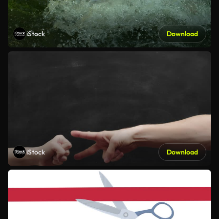
iStock
Download
iStock
Download