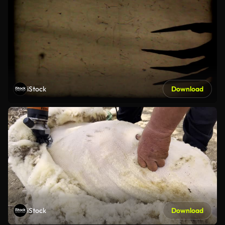
iStock
Download
iStock
Download