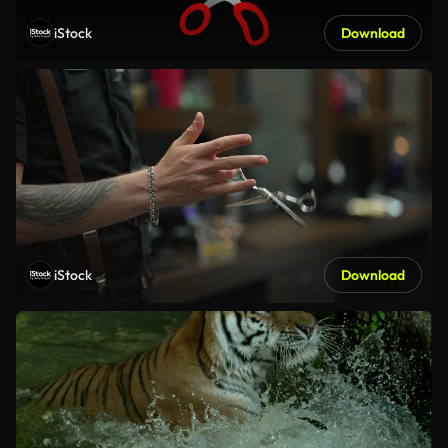
iStock
Download
iStock
Download