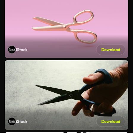
iStock
Download
iStock
Download