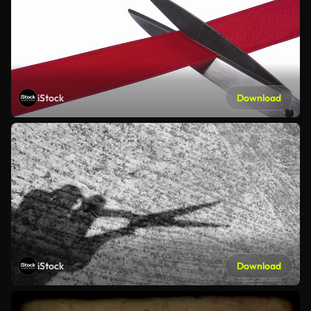
iStock
Download
iStock
Download