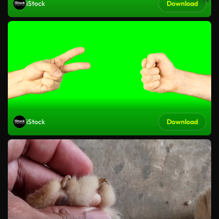
iStock
Download
iStock
Download