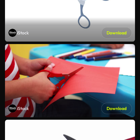
iStock
Download
iStock
Download