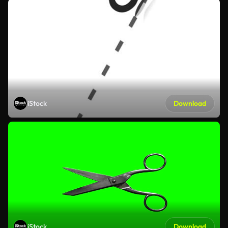
iStock
Download
iStock
Download