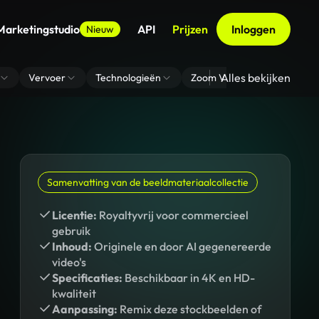
Marketingstudio
API
Prijzen
Inloggen
Nieuw
Alles bekijken
Vervoer
Technologieën
Zoom Virtuele Achtergrond
Samenvatting van de beeldmateriaalcollectie
Licentie:
Royaltyvrij voor commercieel
gebruik
Inhoud:
Originele en door AI gegenereerde
video's
Specificaties:
Beschikbaar in 4K en HD-
kwaliteit
Aanpassing:
Remix deze stockbeelden of