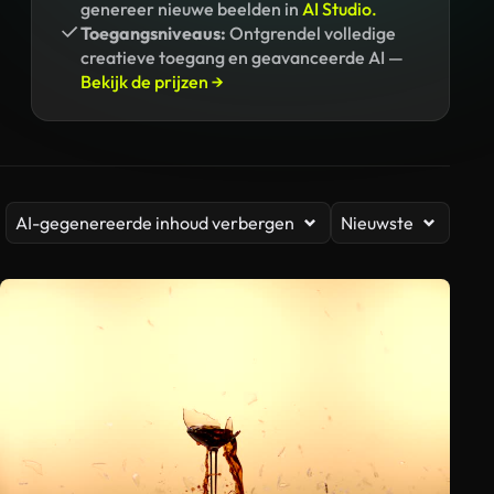
genereer nieuwe beelden in
AI Studio.
Toegangsniveaus:
Ontgrendel volledige
creatieve toegang en geavanceerde AI —
Bekijk de prijzen →
AI-gegenereerde inhoud verbergen
Nieuwste