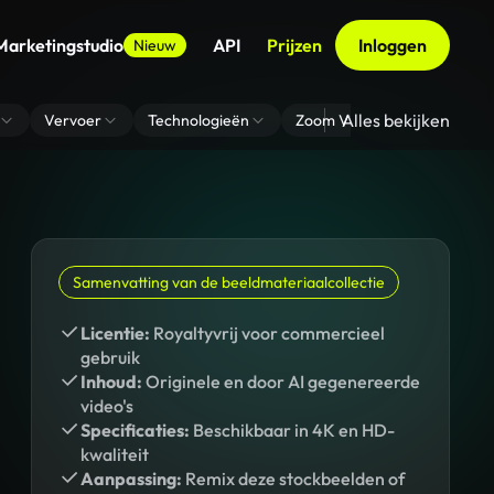
Marketingstudio
API
Prijzen
Inloggen
Nieuw
Alles bekijken
Vervoer
Technologieën
Zoom Virtuele Achtergrond
Samenvatting van de beeldmateriaalcollectie
Licentie:
Royaltyvrij voor commercieel
gebruik
Inhoud:
Originele en door AI gegenereerde
video's
Specificaties:
Beschikbaar in 4K en HD-
kwaliteit
Aanpassing:
Remix deze stockbeelden of