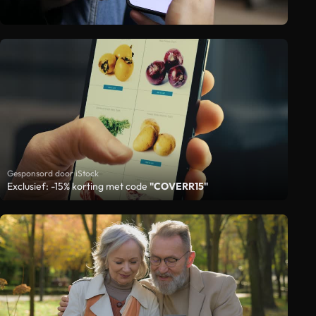
Gesponsord door iStock
Exclusief: -15% korting met code
"COVERR15"