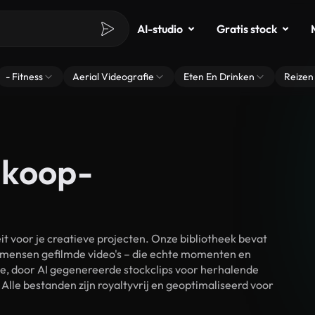
AI-studio
Gratis stock
- Fitness
Aerial Videografie
Eten En Drinken
Reizen
nkoop-
voor je creatieve projecten. Onze bibliotheek bevat
 mensen gefilmde video's – die echte momenten en
ke, door AI gegenereerde stockclips voor herhalende
le bestanden zijn royaltyvrij en geoptimaliseerd voor