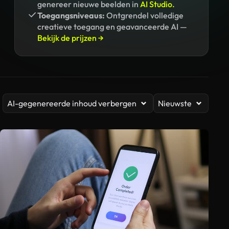
genereer nieuwe beelden in
AI Studio.
Toegangsniveaus:
Ontgrendel volledige
creatieve toegang en geavanceerde AI —
Bekijk de prijzen →
AI-gegenereerde inhoud verbergen
Nieuwste