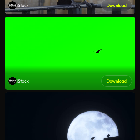
iStock
Download
iStock
Download