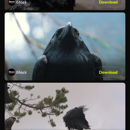
iStock
Download
iStock
Download