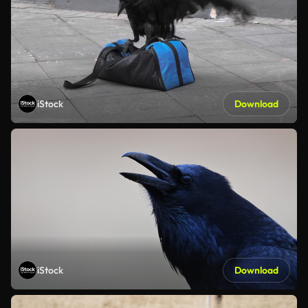
iStock
Download
iStock
Download