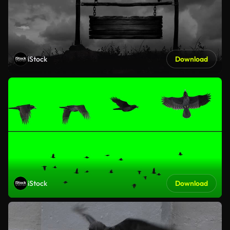
iStock
Download
iStock
Download