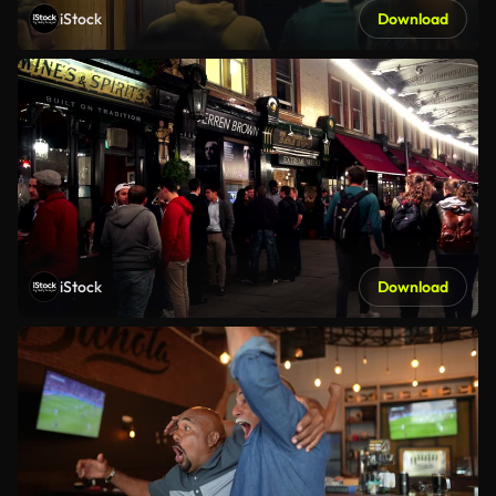
iStock
Download
iStock
Download