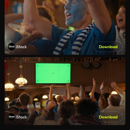
iStock
Download
iStock
Download