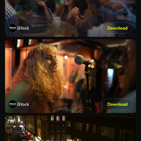
iStock
Download
iStock
Download