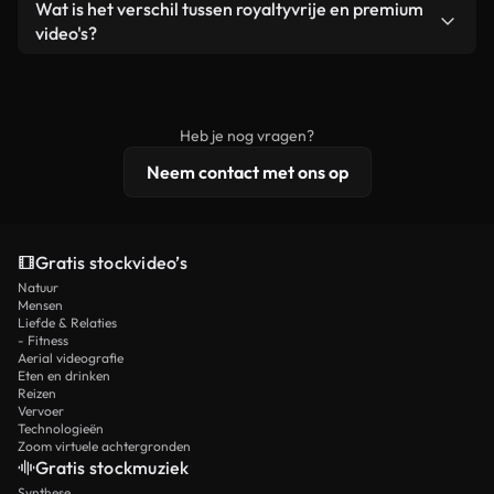
Ja. Je mag onze video's inkorten, bijsnijden of
Wat is het verschil tussen royaltyvrije en premium
een losstaand product.
remixen. Zorg er wel voor dat het eindproduct
video's?
voldoet aan onze licentievoorwaarden en niet als
Royaltyvrije video's bevatten commerciële
onbewerkt stockmateriaal wordt verspreid.
rechten, terwijl premium content exclusieve
beelden, 4K-resolutie en uitgebreidere
Heb je nog vragen?
licentiebescherming omvat.
Neem contact met ons op
Gratis stockvideo’s
Natuur
Mensen
Liefde & Relaties
- Fitness
Aerial videografie
Eten en drinken
Reizen
Vervoer
Technologieën
Zoom virtuele achtergronden
Gratis stockmuziek
Synthese