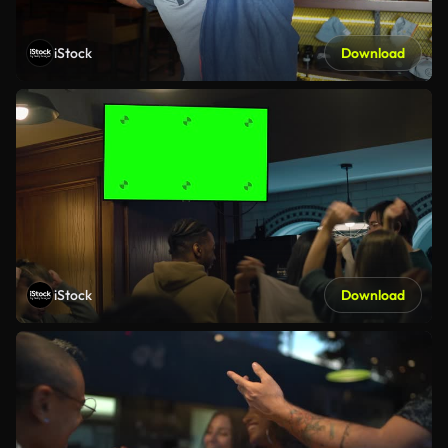
iStock
Download
iStock
Download