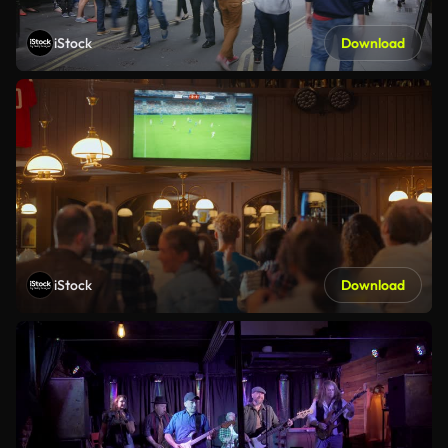
iStock
Download
iStock
Download