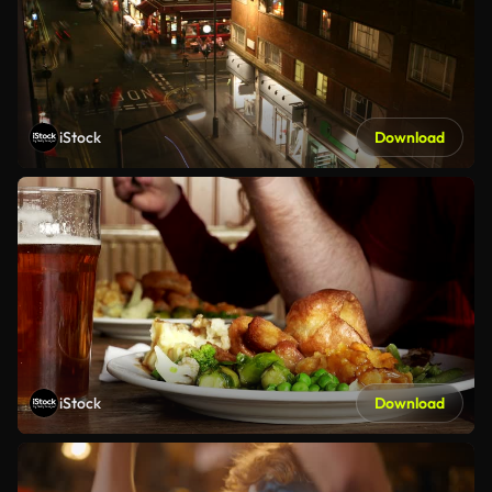
iStock
Download
iStock
Download