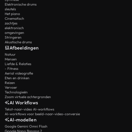
Elektronische drums
sleutels
Het piano
Cinematisch
zachtjes
elektronisch
omgevingen
Stringeren
Akustische drums
Afbeeldingen
Natuur
Mensen
Liefde & Relaties
- Fitness
Aerial videografie
Eten en drinken
Reizen
Vervoer
Technologieën
Zoom virtuele achtergronden
AI Workflows
Tekst-naar-video AI-workflows
AI-workflows voor beeld-naar-video-conversie
AI-modellen
Google Gemini Omni Flash
Google Nano Banana 2