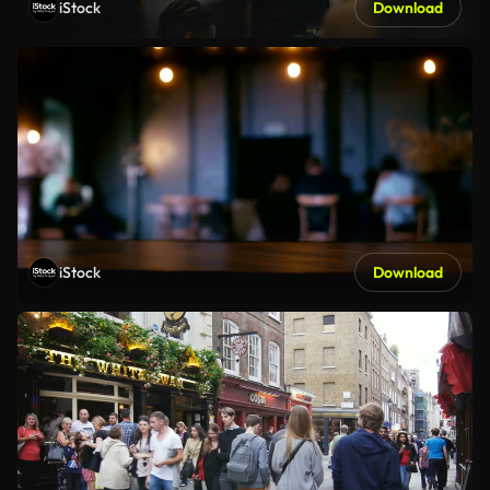
iStock
Download
iStock
Download