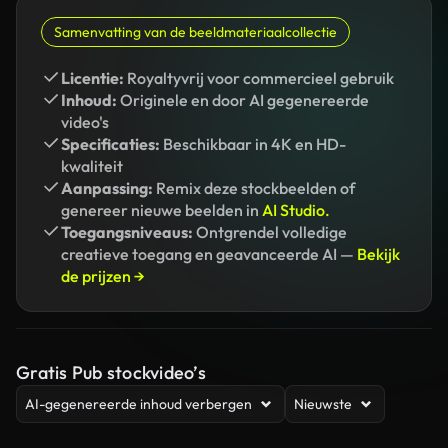
Samenvatting van de beeldmateriaalcollectie
Licentie:
Royaltyvrij voor commercieel gebruik
Inhoud:
Originele en door AI gegenereerde
video's
Specificaties:
Beschikbaar in 4K en HD-
kwaliteit
Aanpassing:
Remix deze stockbeelden of
genereer nieuwe beelden in
AI Studio.
Toegangsniveaus:
Ontgrendel volledige
creatieve toegang en geavanceerde AI —
Bekijk
de prijzen →
Gratis Pub stockvideo’s
AI-gegenereerde inhoud verbergen
Nieuwste