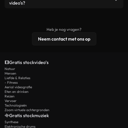
remixen. Zorg er wel voor dat het eindproduct
video's?
voldoet aan onze licentievoorwaarden en niet als
Royaltyvrije video's bevatten commerciële
onbewerkt stockmateriaal wordt verspreid.
rechten, terwijl premium content exclusieve
beelden, 4K-resolutie en uitgebreidere
Heb je nog vragen?
licentiebescherming omvat.
Neem contact met ons op
Gratis stockvideo’s
Natuur
Mensen
Liefde & Relaties
- Fitness
Aerial videografie
Eten en drinken
Reizen
Vervoer
Technologieën
Zoom virtuele achtergronden
Gratis stockmuziek
Synthese
Elektronische drums