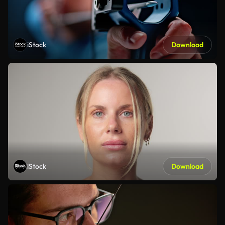
iStock
Download
iStock
Download