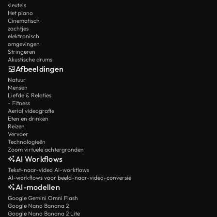
sleutels
Het piano
Cinematisch
zachtjes
elektronisch
omgevingen
Stringeren
Akustische drums
Afbeeldingen
Natuur
Mensen
Liefde & Relaties
- Fitness
Aerial videografie
Eten en drinken
Reizen
Vervoer
Technologieën
Zoom virtuele achtergronden
AI Workflows
Tekst-naar-video AI-workflows
AI-workflows voor beeld-naar-video-conversie
AI-modellen
Google Gemini Omni Flash
Google Nano Banana 2
Google Nano Banana 2 Lite