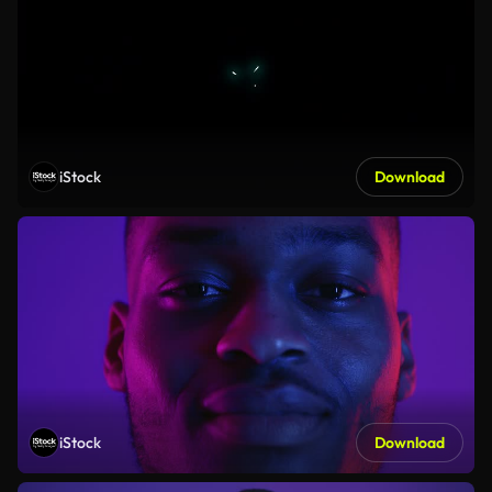
iStock
Download
iStock
Download