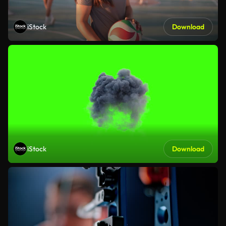
iStock
Download
iStock
Download