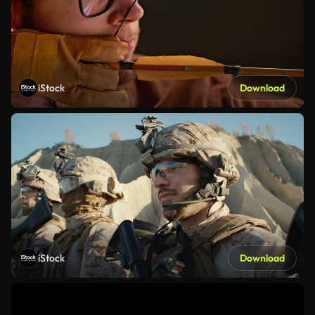
iStock
Download
iStock
Download