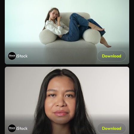
iStock
Download
iStock
Download