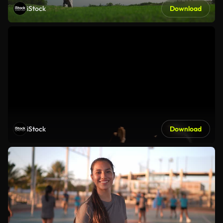
iStock
Download
iStock
Download