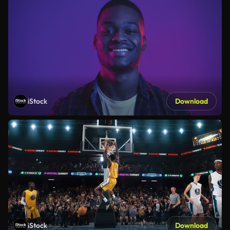
iStock
Download
iStock
Download