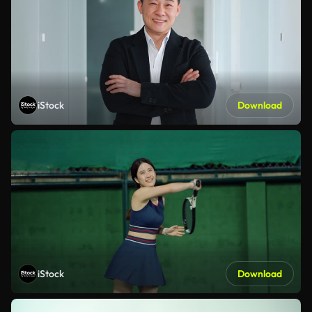
iStock
Download
iStock
Download