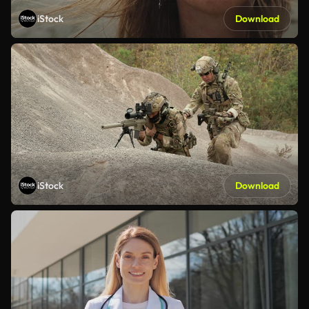
iStock
Download
iStock
Download