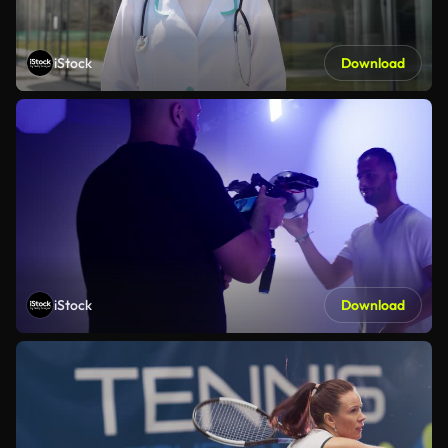
iStock
Download
iStock
Download