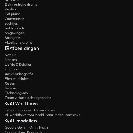
Elektronische drums
sleutels
Het piano
Cinematisch
zachtjes
elektronisch
omgevingen
Stringeren
Akustische drums
Afbeeldingen
Natuur
Mensen
Liefde & Relaties
- Fitness
Aerial videografie
Eten en drinken
Reizen
Vervoer
Technologieën
Zoom virtuele achtergronden
AI Workflows
Tekst-naar-video AI-workflows
AI-workflows voor beeld-naar-video-conversie
AI-modellen
Google Gemini Omni Flash
Google Nano Banana 2