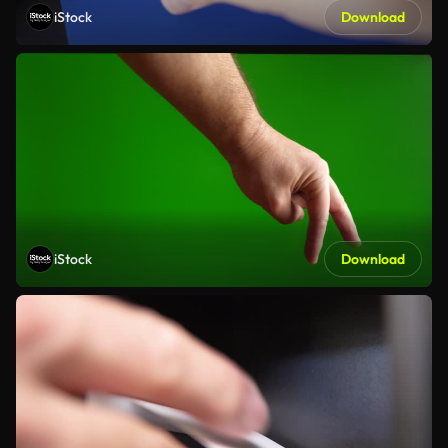
iStock
Download
iStock
Download