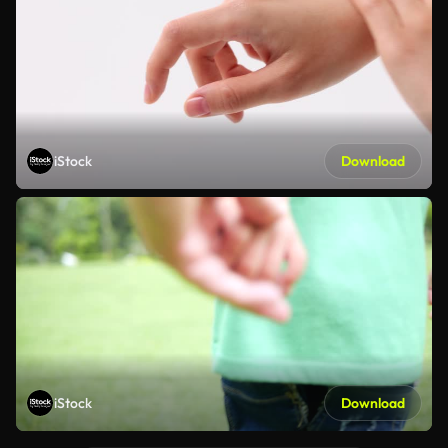
iStock
Download
iStock
Download