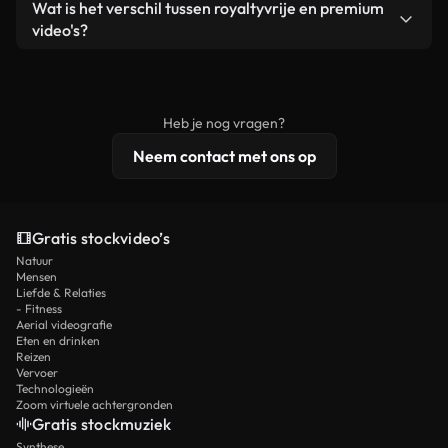
Ja. Je mag onze video's inkorten, bijsnijden of
Wat is het verschil tussen royaltyvrije en premium
een losstaand product.
remixen. Zorg er wel voor dat het eindproduct
video's?
voldoet aan onze licentievoorwaarden en niet als
Royaltyvrije video's bevatten commerciële
onbewerkt stockmateriaal wordt verspreid.
rechten, terwijl premium content exclusieve
beelden, 4K-resolutie en uitgebreidere
Heb je nog vragen?
licentiebescherming omvat.
Neem contact met ons op
Gratis stockvideo’s
Natuur
Mensen
Liefde & Relaties
- Fitness
Aerial videografie
Eten en drinken
Reizen
Vervoer
Technologieën
Zoom virtuele achtergronden
Gratis stockmuziek
Synthese