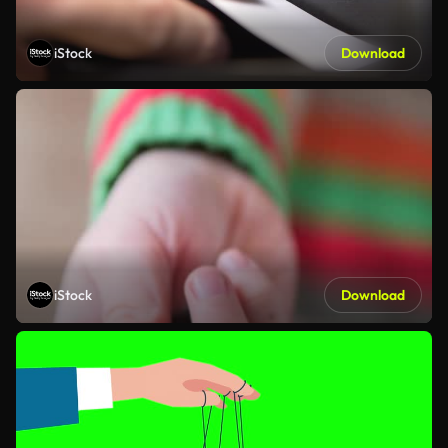
iStock
Download
iStock
Download