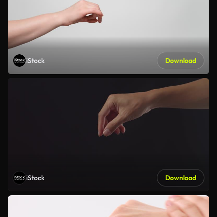
iStock
Download
iStock
Download