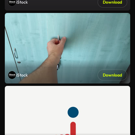
iStock
Download
iStock
Download