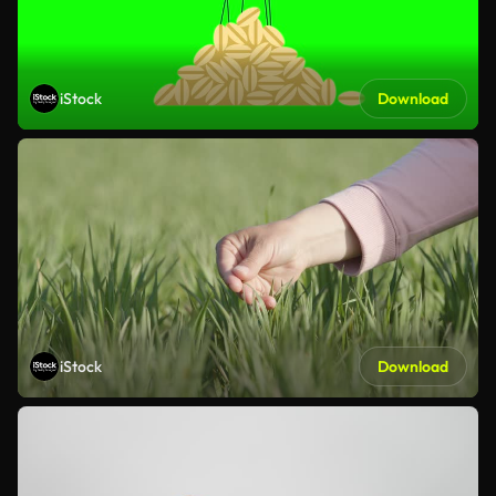
iStock
Download
iStock
Download