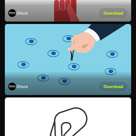
iStock
Download
iStock
Download