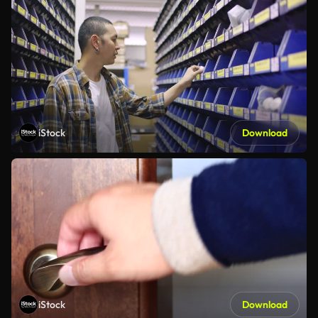
iStock
Download
iStock
Download